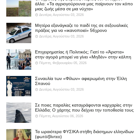
άλλο: «Τα αγριογούρουνα μας παίρνουν τον κόπο
μιας ζωής μέσα σε μια νύχτα»
Δευτέρα, Αυγούστου 03, 2026
Μητέρα εξανάγκαζε το παιδί της σε σεξουαλικές
πράξεις για να «ικανοποιεί» 56χρονο
Δευτέρα, Αυγούστου 03, 2026
Επιχειρηματίας ή Πολιτικός; Γιατί το «Άριστα»
στην αγορά μπορεί να γίνει «Μηδέν» στην κάλπη
Πέμπτη, Φεβρουαρίου 05, 2026
Συναυλία των «Φίλων» αφιερωμένη στην Έλλη
Σπανού
Δευτέρα, Αυγούστου 03, 2026
Σε ποιες παραλίες καταγράφονται καρχαρίες στην
Ελλάδα; Ο χάρτης που δείχνει την τοποθεσία τους
Πέμπτη, Αυγούστου 06, 2026
Τα ωραιότερα ΦΥΣΙΚΑ στήθη διάσημων ελληνίδων
(φωτό/βίντεο)