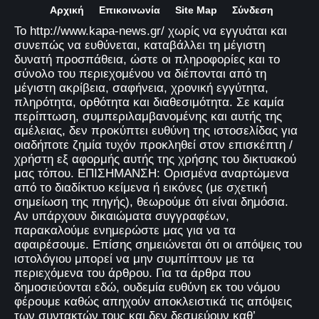
Αρχική
Επικοινωνία
Site Map
Σύνδεση
Το http://www.kapa-news.gr/ χωρίς να εγγυάται και
συνεπώς να ευθύνεται, καταβάλλει τη μέγιστη
δυνατή προσπάθεια, ώστε οι πληροφορίες και το
σύνολο του περιεχομένου να διέπονται από τη
μέγιστη ακρίβεια, σαφήνεια, χρονική εγγύτητα,
πληρότητα, ορθότητα και διαθεσιμότητα. Σε καμία
περίπτωση, συμπεριλαμβανομένης και αυτής της
αμέλειας, δεν προκύπτει ευθύνη της ιστοσελίδας για
οιαδήποτε ζημία τυχόν προκληθεί στον επισκέπτη /
χρήστη εξ αφορμής αυτής της χρήσης του δικτυακού
μας τόπου. ΕΠΙΣΗΜΑΝΣΗ: Ορισμένα αναρτώμενα
από το διαδίκτυο κείμενα ή εικόνες (με σχετική
σημείωση της πηγής), θεωρούμε ότι είναι δημόσια.
Αν υπάρχουν δικαιώματα συγγραφέων,
παρακαλούμε ενημερώστε μας για να τα
αφαιρέσουμε. Επίσης σημειώνεται ότι οι απόψεις του
ιστολόγιου μπορεί να μην συμπίπτουν με τα
περιεχόμενα του άρθρου. Για τα άρθρα που
δημοσιεύονται εδώ, ουδεμία ευθύνη εκ του νόμου
φέρουμε καθώς απηχούν αποκλειστικά τις απόψεις
των συντακτών τους και δεν δεσμεύουν καθ’