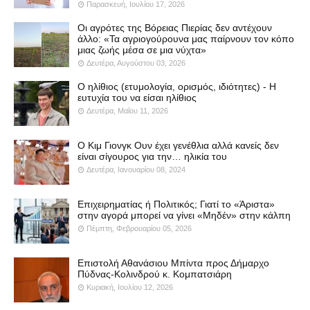
Παρασκευή, Ιουλίου 17, 2026
Οι αγρότες της Βόρειας Πιερίας δεν αντέχουν
άλλο: «Τα αγριογούρουνα μας παίρνουν τον κόπο
μιας ζωής μέσα σε μια νύχτα»
Δευτέρα, Αυγούστου 03, 2026
Ο ηλίθιος (ετυμολογία, ορισμός, ιδιότητες) - Η
ευτυχία του να είσαι ηλίθιος
Δευτέρα, Μαΐου 11, 2026
Ο Κιμ Γιονγκ Ουν έχει γενέθλια αλλά κανείς δεν
είναι σίγουρος για την… ηλικία του
Δευτέρα, Ιανουαρίου 08, 2024
Επιχειρηματίας ή Πολιτικός; Γιατί το «Άριστα»
στην αγορά μπορεί να γίνει «Μηδέν» στην κάλπη
Πέμπτη, Φεβρουαρίου 05, 2026
Επιστολή Αθανάσιου Μπίντα προς Δήμαρχο
Πύδνας-Κολινδρού κ. Κομπατσιάρη
Κυριακή, Ιουλίου 12, 2026