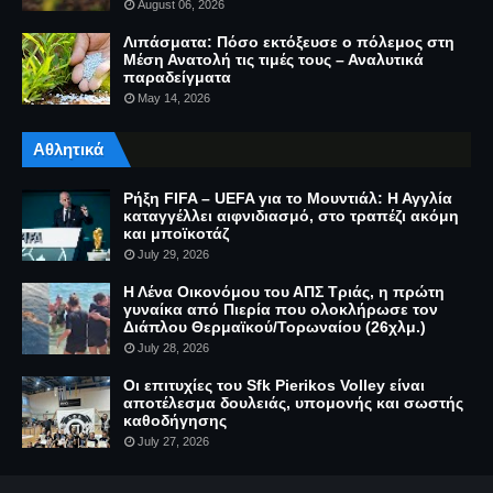
August 06, 2026
Λιπάσματα: Πόσο εκτόξευσε ο πόλεμος στη
Μέση Ανατολή τις τιμές τους – Αναλυτικά
παραδείγματα
May 14, 2026
Αθλητικά
Ρήξη FIFA – UEFA για το Μουντιάλ: Η Αγγλία
καταγγέλλει αιφνιδιασμό, στο τραπέζι ακόμη
και μποϊκοτάζ
July 29, 2026
Η Λένα Οικονόμου του ΑΠΣ Τριάς, η πρώτη
γυναίκα από Πιερία που ολοκλήρωσε τον
Διάπλου Θερμαϊκού/Τορωναίου (26χλμ.)
July 28, 2026
Οι επιτυχίες του Sfk Pierikos Volley είναι
αποτέλεσμα δουλειάς, υπομονής και σωστής
καθοδήγησης
July 27, 2026