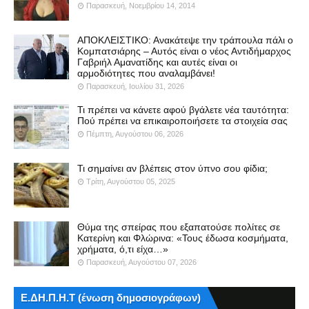
Παρασκευή, Νοεμβρίου 14, 2014
ΑΠΟΚΛΕΙΣΤΙΚΟ: Ανακάτεψε την τράπουλα πάλι ο
Κομπατσιάρης – Αυτός είναι ο νέος Αντιδήμαρχος
Γαβριήλ Αμανατίδης και αυτές είναι οι
αρμοδιότητες που αναλαμβάνει!
Παρασκευή, Ιουλίου 31, 2026
Τι πρέπει να κάνετε αφού βγάλετε νέα ταυτότητα:
Πού πρέπει να επικαιροποιήσετε τα στοιχεία σας
Πέμπτη, Αυγούστου 06, 2026
Τι σημαίνει αν βλέπεις στον ύπνο σου φίδια;
Τρίτη, Αυγούστου 05, 2025
Θύμα της σπείρας που εξαπατούσε πολίτες σε
Κατερίνη και Φλώρινα: «Τους έδωσα κοσμήματα,
χρήματα, ό,τι είχα…»
Παρασκευή, Αυγούστου 07, 2026
Ε.ΔΗ.Π.Η.Τ (ένωση δημοσιογράφων)