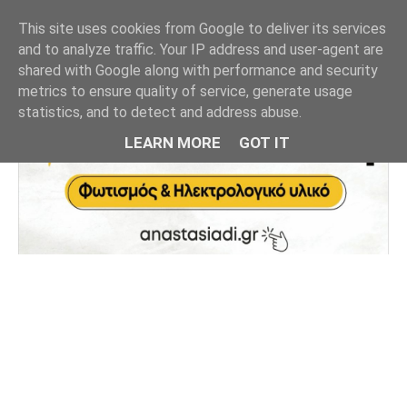
This site uses cookies from Google to deliver its services
and to analyze traffic. Your IP address and user-agent are
shared with Google along with performance and security
metrics to ensure quality of service, generate usage
statistics, and to detect and address abuse.
LEARN MORE
GOT IT