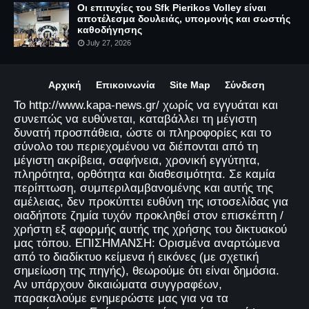
Οι επιτυχίες του Sfk Pierikos Volley είναι
αποτέλεσμα δουλειάς, υπομονής και σωστής
καθοδήγησης
July 27, 2026
Αρχική
Επικοινωνία
Site Map
Σύνδεση
Το http://www.kapa-news.gr/ χωρίς να εγγυάται και
συνεπώς να ευθύνεται, καταβάλλει τη μέγιστη
δυνατή προσπάθεια, ώστε οι πληροφορίες και το
σύνολο του περιεχομένου να διέπονται από τη
μέγιστη ακρίβεια, σαφήνεια, χρονική εγγύτητα,
πληρότητα, ορθότητα και διαθεσιμότητα. Σε καμία
περίπτωση, συμπεριλαμβανομένης και αυτής της
αμέλειας, δεν προκύπτει ευθύνη της ιστοσελίδας για
οιαδήποτε ζημία τυχόν προκληθεί στον επισκέπτη /
χρήστη εξ αφορμής αυτής της χρήσης του δικτυακού
μας τόπου. ΕΠΙΣΗΜΑΝΣΗ: Ορισμένα αναρτώμενα
από το διαδίκτυο κείμενα ή εικόνες (με σχετική
σημείωση της πηγής), θεωρούμε ότι είναι δημόσια.
Αν υπάρχουν δικαιώματα συγγραφέων,
παρακαλούμε ενημερώστε μας για να τα