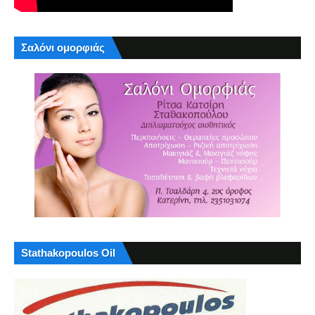
Σαλόνι ομορφιάς
Stathakopoulos Oil