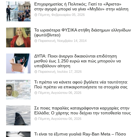
Επιχειρηματίας ή Πολιτικός; Γιατί το «Άριστα»
στην αγορά μπορεί να γίνει «Μηδέν» στην κάλπη
Πέμπτη, Φεβρουαρίου 05, 2026
Τα ωραιότερα ΦΥΣΙΚΑ στήθη διάσημων ελληνίδων
(φωτό/βίντεο)
Παρασκευή, Νοεμβρίου 14, 2014
ΔΥΠΑ: Ποιοι άνεργοι δικαιούνται επιδότηση
μισθού έως 1.250 ευρώ και πώς μπορούν να
υποβάλουν αίτηση
Παρασκευή, Ιουλίου 17, 2026
Τι πρέπει να κάνετε αφού βγάλετε νέα ταυτότητα:
Πού πρέπει να επικαιροποιήσετε τα στοιχεία σας
Πέμπτη, Αυγούστου 06, 2026
Σε ποιες παραλίες καταγράφονται καρχαρίες στην
Ελλάδα; Ο χάρτης που δείχνει την τοποθεσία τους
Πέμπτη, Αυγούστου 06, 2026
Τι είναι τα έξυπνα γυαλιά Ray-Ban Meta – Πόσο