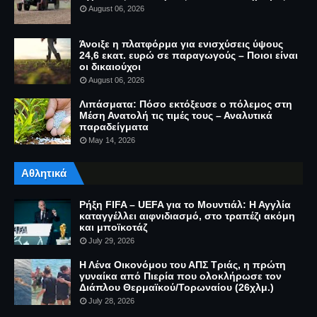
August 06, 2026
Άνοιξε η πλατφόρμα για ενισχύσεις ύψους
24,6 εκατ. ευρώ σε παραγωγούς – Ποιοι είναι
οι δικαιούχοι
August 06, 2026
Λιπάσματα: Πόσο εκτόξευσε ο πόλεμος στη
Μέση Ανατολή τις τιμές τους – Αναλυτικά
παραδείγματα
May 14, 2026
Αθλητικά
Ρήξη FIFA – UEFA για το Μουντιάλ: Η Αγγλία
καταγγέλλει αιφνιδιασμό, στο τραπέζι ακόμη
και μποϊκοτάζ
July 29, 2026
Η Λένα Οικονόμου του ΑΠΣ Τριάς, η πρώτη
γυναίκα από Πιερία που ολοκλήρωσε τον
Διάπλου Θερμαϊκού/Τορωναίου (26χλμ.)
July 28, 2026