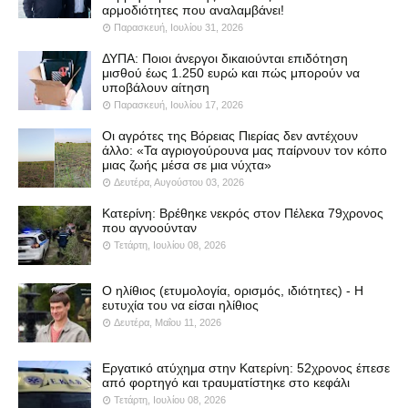
αρμοδιότητες που αναλαμβάνει!
Παρασκευή, Ιουλίου 31, 2026
ΔΥΠΑ: Ποιοι άνεργοι δικαιούνται επιδότηση
μισθού έως 1.250 ευρώ και πώς μπορούν να
υποβάλουν αίτηση
Παρασκευή, Ιουλίου 17, 2026
Οι αγρότες της Βόρειας Πιερίας δεν αντέχουν
άλλο: «Τα αγριογούρουνα μας παίρνουν τον κόπο
μιας ζωής μέσα σε μια νύχτα»
Δευτέρα, Αυγούστου 03, 2026
Κατερίνη: Βρέθηκε νεκρός στον Πέλεκα 79χρονος
που αγνοούνταν
Τετάρτη, Ιουλίου 08, 2026
Ο ηλίθιος (ετυμολογία, ορισμός, ιδιότητες) - Η
ευτυχία του να είσαι ηλίθιος
Δευτέρα, Μαΐου 11, 2026
Εργατικό ατύχημα στην Κατερίνη: 52χρονος έπεσε
από φορτηγό και τραυματίστηκε στο κεφάλι
Τετάρτη, Ιουλίου 08, 2026