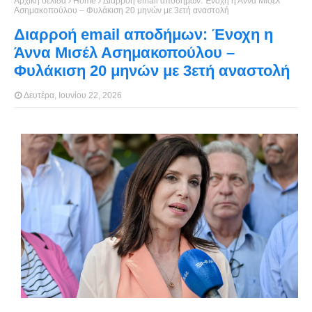
Αρχική σελίδα
Home
Διαρροή email αποδήμων: Ένοχη η Άννα Μισέλ
Ασημακοπούλου – Φυλάκιση 20 μηνών με 3ετή αναστολή
Διαρροή email αποδήμων: Ένοχη η
Άννα Μισέλ Ασημακοπούλου –
Φυλάκιση 20 μηνών με 3ετή αναστολή
Δευτέρα, Ιουνίου 22, 2026