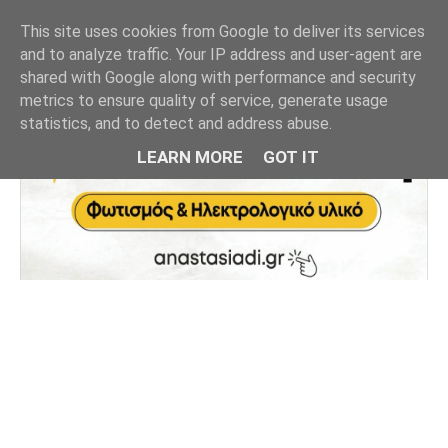
This site uses cookies from Google to deliver its services
and to analyze traffic. Your IP address and user-agent are
shared with Google along with performance and security
metrics to ensure quality of service, generate usage
statistics, and to detect and address abuse.
LEARN MORE
GOT IT