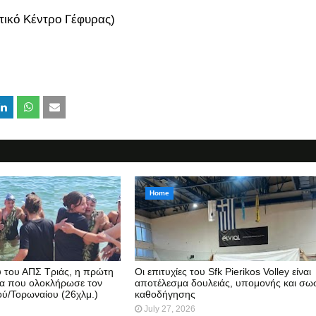
τικό Κέντρο Γέφυρας)
Home
 του ΑΠΣ Τριάς, η πρώτη
Οι επιτυχίες του Sfk Pierikos Volley είναι
ία που ολοκλήρωσε τον
αποτέλεσμα δουλειάς, υπομονής και σω
ύ/Τορωναίου (26χλμ.)
καθοδήγησης
July 27, 2026