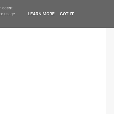
er-agent
LEARN MORE
GOT IT
ate usage