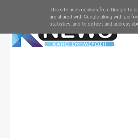
Αρχική
Επικοινωνία
Πρωτοσέλιδα
TV+RADIO
This site uses cookies from Google to del
are shared with Google along with perfor
statistics, and to detect and address ab