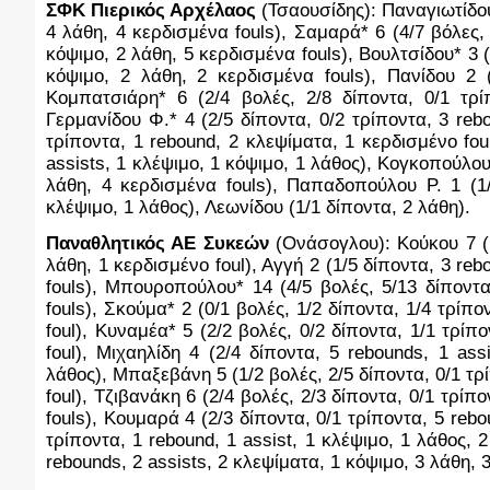
ΣΦΚ Πιερικός Αρχέλαος
 (Τσαουσίδης): Παναγιωτίδου 
4 λάθη, 4 κερδισμένα fouls), Σαμαρά* 6 (4/7 βόλες, 1
κόψιμο, 2 λάθη, 5 κερδισμένα fouls), Βουλτσίδου* 3 (
κόψιμο, 2 λάθη, 2 κερδισμένα fouls), Πανίδου 2 (
Κομπατσιάρη* 6 (2/4 βολές, 2/8 δίποντα, 0/1 τρίπ
Γερμανίδου Φ.* 4 (2/5 δίποντα, 0/2 τρίποντα, 3 rebo
τρίποντα, 1 rebound, 2 κλεψίματα, 1 κερδισμένο foul
assists, 1 κλέψιμο, 1 κόψιμο, 1 λάθος), Κογκοπούλου 
λάθη, 4 κερδισμένα fouls), Παπαδοπούλου Ρ. 1 (1/
κλέψιμο, 1 λάθος), Λεωνίδου (1/1 δίποντα, 2 λάθη).
Παναθλητικός ΑΕ Συκεών
 (Ονάσογλου): Κούκου 7 (1
λάθη, 1 κερδισμένο foul), Αγγή 2 (1/5 δίποντα, 3 reb
fouls), Μπουροπούλου* 14 (4/5 βολές, 5/13 δίποντα,
fouls), Σκούμα* 2 (0/1 βολές, 1/2 δίποντα, 1/4 τρίπο
foul), Κυναμέα* 5 (2/2 βολές, 0/2 δίποντα, 1/1 τρίπ
foul), Μιχαηλίδη 4 (2/4 δίποντα, 5 rebounds, 1 ass
λάθος), Μπαξεβάνη 5 (1/2 βολές, 2/5 δίποντα, 0/1 τρί
foul), Τζιβανάκη 6 (2/4 βολές, 2/3 δίποντα, 0/1 τρίπ
fouls), Κουμαρά 4 (2/3 δίποντα, 0/1 τρίποντα, 5 rebou
τρίποντα, 1 rebound, 1 assist, 1 κλέψιμο, 1 λάθος, 2
rebounds, 2 assists, 2 κλεψίματα, 1 κόψιμο, 3 λάθη, 