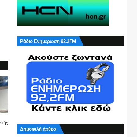
Ράδιο Ενημέρωση 92,2FM
στής
Δημοφιλή άρθρα