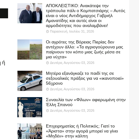
ΑΠΟΚΛΕΙΣΤΙΚΟ: Ανακάτεψε την
τράπουλα πάλι ο Κομπατσιάρης – Αυτός
είναι ο νέος Αντιδήμαρχος Γαβριήλ
Αμανατίδης και αυτές είναι οι
αρμοδιότητες που αναλαμβάνει!
Παρασκευή, Ιουλίου 31, 2026
Οι αγρότες της Βόρειας Πιερίας δεν
αντέχουν άλλο: «Τα αγριογούρουνα μας
παίρνουν τον κόπο μιας ζωής μέσα σε
μια νύχτα»
 ή
Δευτέρα, Αυγούστου 03, 2026
Μητέρα εξανάγκαζε το παιδί της σε
σεξουαλικές πράξεις για να «ικανοποιεί»
56χρονο
Δευτέρα, Αυγούστου 03, 2026
Συναυλία των «Φίλων» αφιερωμένη στην
Έλλη Σπανού
Δευτέρα, Αυγούστου 03, 2026
Επιχειρηματίας ή Πολιτικός; Γιατί το
«Άριστα» στην αγορά μπορεί να γίνει
«Μηδέν» στην κάλπη