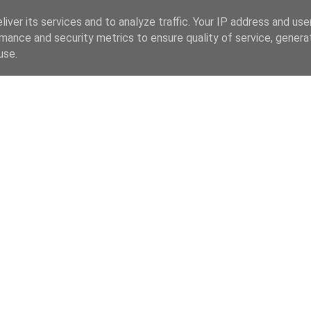
iver its services and to analyze traffic. Your IP address and us
mance and security metrics to ensure quality of service, gener
use.