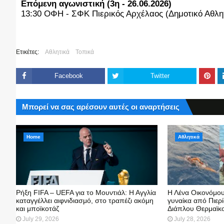
Επόμενη αγωνιστική (3η - 26.06.2026)
13:30 ΟΦΗ - ΣΦΚ Πιερικός Αρχέλαος (Δημοτικό Αθλη
Ετικέτες:
Αθλητικά
Τοπικά
Facebook
Twitter
Μπορεί να σας αρέσουν αυτές οι αναρτήσεις
Home
Αθλητικά
Ρήξη FIFA – UEFA για το Μουντιάλ: Η Αγγλία
Η Λένα Οικονόμου
καταγγέλλει αιφνιδιασμό, στο τραπέζι ακόμη
γυναίκα από Πιερ
και μποϊκοτάζ
Διάπλου Θερμαϊκο
July 29, 2026
July 28, 2026