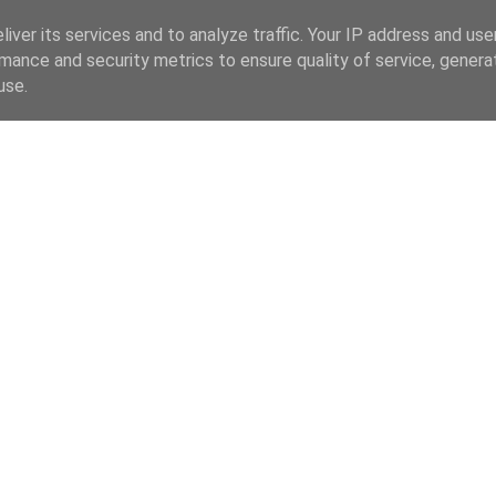
iver its services and to analyze traffic. Your IP address and us
mance and security metrics to ensure quality of service, gener
use.