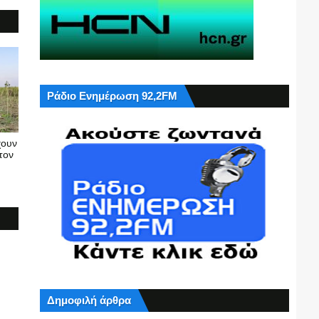
Ράδιο Ενημέρωση 92,2FM
χουν
τον
Δημοφιλή άρθρα