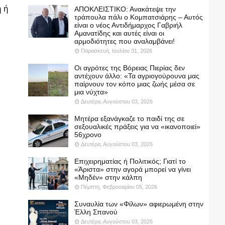
 ή
ΑΠΟΚΛΕΙΣΤΙΚΟ: Ανακάτεψε την
τράπουλα πάλι ο Κομπατσιάρης – Αυτός
είναι ο νέος Αντιδήμαρχος Γαβριήλ
Αμανατίδης και αυτές είναι οι
αρμοδιότητες που αναλαμβάνει!
Παρασκευή, Ιουλίου 31, 2026
Οι αγρότες της Βόρειας Πιερίας δεν
αντέχουν άλλο: «Τα αγριογούρουνα μας
παίρνουν τον κόπο μιας ζωής μέσα σε
μια νύχτα»
Δευτέρα, Αυγούστου 03, 2026
Μητέρα εξανάγκαζε το παιδί της σε
σεξουαλικές πράξεις για να «ικανοποιεί»
56χρονο
Δευτέρα, Αυγούστου 03, 2026
Επιχειρηματίας ή Πολιτικός; Γιατί το
«Άριστα» στην αγορά μπορεί να γίνει
«Μηδέν» στην κάλπη
Πέμπτη, Φεβρουαρίου 05, 2026
Συναυλία των «Φίλων» αφιερωμένη στην
Έλλη Σπανού
Δευτέρα, Αυγούστου 03, 2026