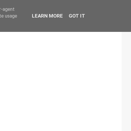
er-agent
LEARN MORE
GOT IT
ate usage