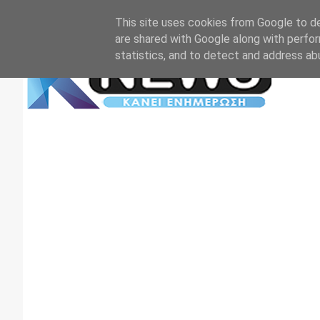
Αρχική
Επικοινωνία
Πρωτοσέλιδα
TV+RADIO
This site uses cookies from Google to del
are shared with Google along with perfor
statistics, and to detect and address ab