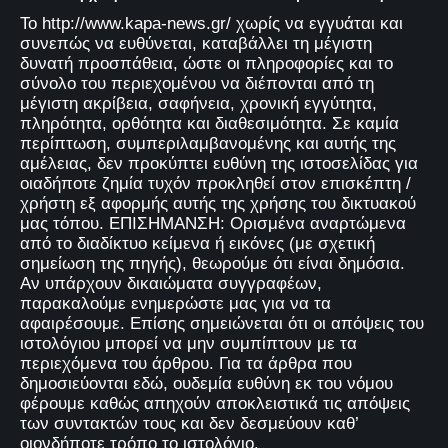
Το http://www.kapa-news.gr/ χωρίς να εγγυάται και
συνεπώς να ευθύνεται, καταβάλλει τη μέγιστη
δυνατή προσπάθεια, ώστε οι πληροφορίες και το
σύνολο του περιεχομένου να διέπονται από τη
μέγιστη ακρίβεια, σαφήνεια, χρονική εγγύτητα,
πληρότητα, ορθότητα και διαθεσιμότητα. Σε καμία
περίπτωση, συμπεριλαμβανομένης και αυτής της
αμέλειας, δεν προκύπτει ευθύνη της ιστοσελίδας για
οιαδήποτε ζημία τυχόν προκληθεί στον επισκέπτη /
χρήστη εξ αφορμής αυτής της χρήσης του δικτυακού
μας τόπου. ΕΠΙΣΗΜΑΝΣΗ: Ορισμένα αναρτώμενα
από το διαδίκτυο κείμενα ή εικόνες (με σχετική
σημείωση της πηγής), θεωρούμε ότι είναι δημόσια.
Αν υπάρχουν δικαιώματα συγγραφέων,
παρακαλούμε ενημερώστε μας για να τα
αφαιρέσουμε. Επίσης σημειώνεται ότι οι απόψεις του
ιστολόγιου μπορεί να μην συμπίπτουν με τα
περιεχόμενα του άρθρου. Για τα άρθρα που
δημοσιεύονται εδώ, ουδεμία ευθύνη εκ του νόμου
φέρουμε καθώς απηχούν αποκλειστικά τις απόψεις
των συντακτών τους και δεν δεσμεύουν καθ’
οιονδήποτε τρόπο το ιστολόγιο.