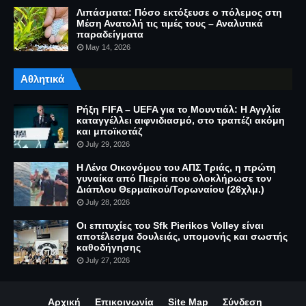
Λιπάσματα: Πόσο εκτόξευσε ο πόλεμος στη
Μέση Ανατολή τις τιμές τους – Αναλυτικά
παραδείγματα
May 14, 2026
Αθλητικά
Ρήξη FIFA – UEFA για το Μουντιάλ: Η Αγγλία
καταγγέλλει αιφνιδιασμό, στο τραπέζι ακόμη
και μποϊκοτάζ
July 29, 2026
Η Λένα Οικονόμου του ΑΠΣ Τριάς, η πρώτη
γυναίκα από Πιερία που ολοκλήρωσε τον
Διάπλου Θερμαϊκού/Τορωναίου (26χλμ.)
July 28, 2026
Οι επιτυχίες του Sfk Pierikos Volley είναι
αποτέλεσμα δουλειάς, υπομονής και σωστής
καθοδήγησης
July 27, 2026
Αρχική
Επικοινωνία
Site Map
Σύνδεση