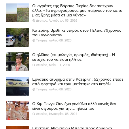
Οι αγρότες της Βόρειας Πιερίας δεν αντέχουν
άλλο: «Τα αγριογούρουνα μας παίρνουν τον κόπο
μιας ζωής μέσα σε μια νύχτα»
Δευτέρα, Αυγούστου 03, 2026
Κατερίνη: Βρέθηκε νεκρός στον Πέλεκα 79χρονος
που αγνοούνταν
Τετάρτη, Ιουλίου 08, 2026
Ο ηλίθιος (ετυμολογία, ορισμός, ιδιότητες) - Η
ευτυχία του να είσαι ηλίθιος
Δευτέρα, Μαΐου 11, 2026
Εργατικό ατύχημα στην Κατερίνη: 52χρονος έπεσε
από φορτηγό και τραυματίστηκε στο κεφάλι
Τετάρτη, Ιουλίου 08, 2026
Ο Κιμ Γιονγκ Ουν έχει γενέθλια αλλά κανείς δεν
είναι σίγουρος για την… ηλικία του
Δευτέρα, Ιανουαρίου 08, 2024
Επιστολή Αθανάσιου Μπίντα προς Δήμαρχο