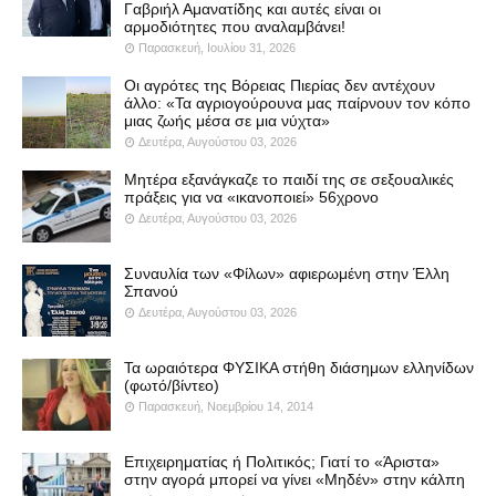
Γαβριήλ Αμανατίδης και αυτές είναι οι
αρμοδιότητες που αναλαμβάνει!
Παρασκευή, Ιουλίου 31, 2026
Οι αγρότες της Βόρειας Πιερίας δεν αντέχουν
άλλο: «Τα αγριογούρουνα μας παίρνουν τον κόπο
μιας ζωής μέσα σε μια νύχτα»
Δευτέρα, Αυγούστου 03, 2026
Μητέρα εξανάγκαζε το παιδί της σε σεξουαλικές
πράξεις για να «ικανοποιεί» 56χρονο
Δευτέρα, Αυγούστου 03, 2026
Συναυλία των «Φίλων» αφιερωμένη στην Έλλη
Σπανού
Δευτέρα, Αυγούστου 03, 2026
Τα ωραιότερα ΦΥΣΙΚΑ στήθη διάσημων ελληνίδων
(φωτό/βίντεο)
Παρασκευή, Νοεμβρίου 14, 2014
Επιχειρηματίας ή Πολιτικός; Γιατί το «Άριστα»
στην αγορά μπορεί να γίνει «Μηδέν» στην κάλπη