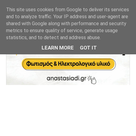
This site uses cookies from Google to deliver its services
and to analyze traffic. Your IP address and user-agent are
shared with Google along with performance and security
metrics to ensure quality of service, generate usage
statistics, and to detect and address abuse.
LEARN MORE
GOT IT