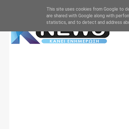
Αρχική
Επικοινωνία
Πρωτοσέλιδα
TV+RADIO
This site uses cookies from Google to del
are shared with Google along with perfor
statistics, and to detect and address ab