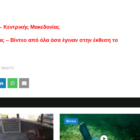
 - Κεντρικής Μακεδονίας
 – Βίντεο από όλα όσα έγιναν στην έκθεση το
a WebTV
Βίντεο