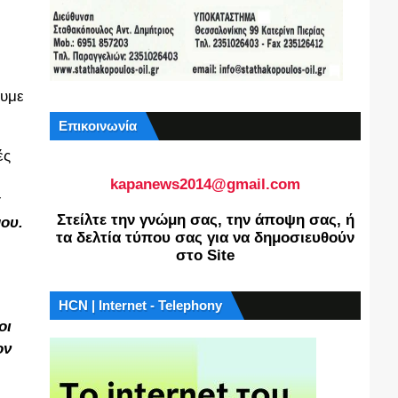
ουμε
Επικοινωνία
ές
kapanews2014@gmail.com
α
Στείλτε την γνώμη σας, την άποψη σας, ή
μου.
τα δελτία τύπου σας για να δημοσιευθούν
στο Site
HCN | Internet - Telephony
οι
ον