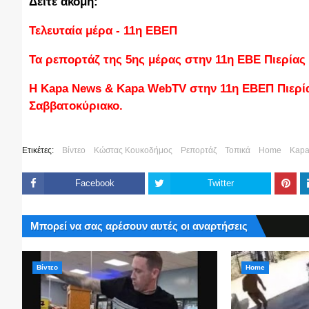
Δείτε ακόμη:
Τελευταία μέρα - 11η ΕΒΕΠ
Τα ρεπορτάζ της 5ης μέρας στην 11η ΕΒΕ Πιερίας
Η Kapa News & Kapa WebTV στην 11η ΕΒΕΠ Πιερίας
Σαββατοκύριακο.
Ετικέτες:
Βίντεο
Κώστας Κουκοδήμος
Ρεπορτάζ
Τοπικά
Home
Kap
Facebook
Twitter
Μπορεί να σας αρέσουν αυτές οι αναρτήσεις
Βίντεο
Home