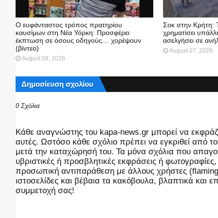
Ο ευφάνταστος τρόπος πρατηρίου
Σοκ στην Κρήτη: 
καυσίμων στη Νέα Υόρκη: Προσφέρει
χρηματίσει υπάλλη
έκπτωση σε όσους οδηγούς… χορέψουν
ασελγήσει σε ανή
(βίντεο)
August 07, 2026
August 08, 2026
Δημοσίευση σχολίου
0 Σχόλια
Kάθε αναγνώστης του kapa-news.gr μπορεί να εκφράζει
αυτές. Ωστόσο κάθε σχόλιο πρέπει να εγκριθεί από του
μετά την καταχώρησή του. Τα μόνα σχόλια που απαγορ
υβριστικές ή προσβλητικές εκφράσεις ή φωτογραφίες
προσωπική αντιπαράθεση με άλλους χρήστες (flaming),
ιστοσελίδες και βέβαια τα κακόβουλα, βλαπτικά και 
συμμετοχή σας!