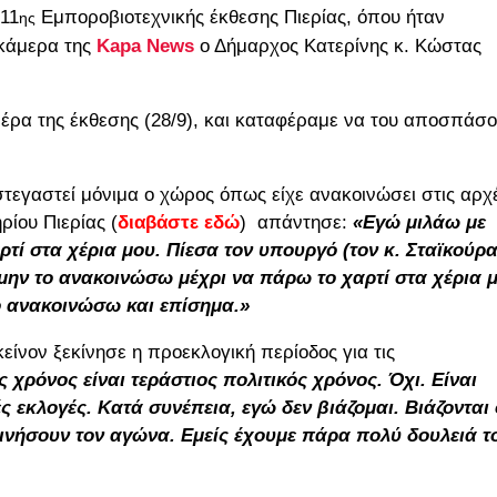
 11
Εμποροβιοτεχνικής έκθεσης Πιερίας, όπου ήταν
ης
 κάμερα της
Kapa
News
ο Δήμαρχος Κατερίνης κ. Κώστας
μέρα της έκθεσης (28/9), και καταφέραμε να του αποσπάσ
στεγαστεί μόνιμα ο χώρος όπως είχε ανακοινώσει στις αρχ
ρίου Πιερίας (
διαβάστε εδώ
)
απάντησε:
«Εγώ μιλάω με
ρτί στα χέρια μου. Πίεσα τον υπουργό (τον κ. Σταϊκούρ
α μην το ανακοινώσω μέχρι να πάρω το χαρτί στα χέρια 
το ανακοινώσω και επίσημα.»
είνον ξεκίνησε η προεκλογική περίοδος για τις
 χρόνος είναι τεράστιος πολιτικός χρόνος. Όχι. Είναι
 εκλογές. Κατά συνέπεια, εγώ δεν βιάζομαι. Βιάζονται 
ινήσουν τον αγώνα. Εμείς έχουμε πάρα πολύ δουλειά τ