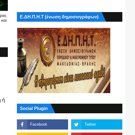
υρας
Ε.ΔΗ.Π.Η.Τ (ένωση δημοσιογράφων)
 και
 ή
Social Plugin