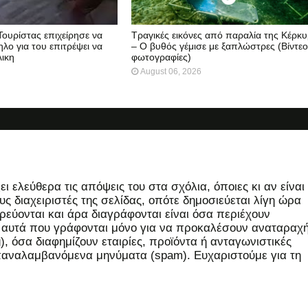
Τουρίστας επιχείρησε να
Τραγικές εικόνες από παραλία της Κέρκ
λο για του επιτρέψει να
– Ο βυθός γέμισε με ξαπλώστρες (Βίντεο
λικη
φωτογραφίες)
August 06, 2026
 ελεύθερα τις απόψεις του στα σχόλια, όποιες κι αν είναι
ς διαχειριστές της σελίδας, οπότε δημοσιεύεται λίγη ώρα
εύονται και άρα διαγράφονται είναι όσα περιέχουν
, αυτά που γράφονται μόνο για να προκαλέσουν αναταραχή
 όσα διαφημίζουν εταιρίες, προϊόντα ή ανταγωνιστικές
επαναλαμβανόμενα μηνύματα (spam). Ευχαριστούμε για τη