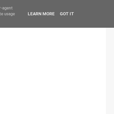
er-agent
LEARN MORE
GOT IT
ate usage