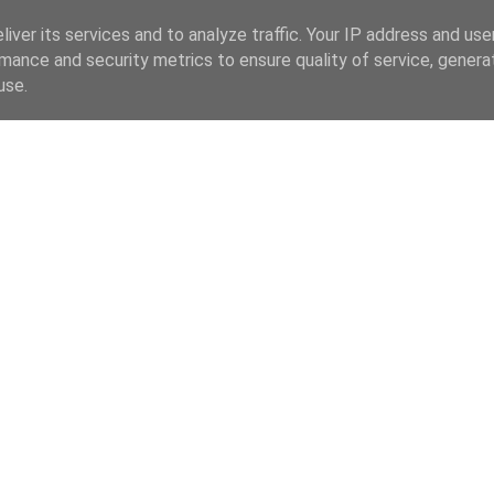
iver its services and to analyze traffic. Your IP address and us
mance and security metrics to ensure quality of service, gener
use.