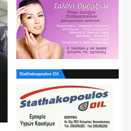
Stathakopoulos Oil