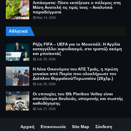
Λιπάσματα: Πόσο εκτόξευσε ο πόλεμος στη
Μέση Ανατολή τις τιμές τους – Αναλυτικά
παραδείγματα
May 14, 2026
Αθλητικά
Ρήξη FIFA – UEFA για το Μουντιάλ: Η Αγγλία
καταγγέλλει αιφνιδιασμό, στο τραπέζι ακόμη
και μποϊκοτάζ
July 29, 2026
Η Λένα Οικονόμου του ΑΠΣ Τριάς, η πρώτη
γυναίκα από Πιερία που ολοκλήρωσε τον
Διάπλου Θερμαϊκού/Τορωναίου (26χλμ.)
July 28, 2026
Οι επιτυχίες του Sfk Pierikos Volley είναι
αποτέλεσμα δουλειάς, υπομονής και σωστής
καθοδήγησης
July 27, 2026
Αρχική
Επικοινωνία
Site Map
Σύνδεση