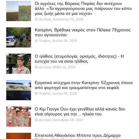
Οι αγρότες της Βόρειας Πιερίας δεν αντέχουν
άλλο: «Τα αγριογούρουνα μας παίρνουν τον κόπο
μιας ζωής μέσα σε μια νύχτα»
Δευτέρα, Αυγούστου 03, 2026
Κατερίνη: Βρέθηκε νεκρός στον Πέλεκα 79χρονος
που αγνοούνταν
Τετάρτη, Ιουλίου 08, 2026
Ο ηλίθιος (ετυμολογία, ορισμός, ιδιότητες) - Η
ευτυχία του να είσαι ηλίθιος
Δευτέρα, Μαΐου 11, 2026
Εργατικό ατύχημα στην Κατερίνη: 52χρονος έπεσε
από φορτηγό και τραυματίστηκε στο κεφάλι
Τετάρτη, Ιουλίου 08, 2026
Ο Κιμ Γιονγκ Ουν έχει γενέθλια αλλά κανείς δεν
είναι σίγουρος για την… ηλικία του
Δευτέρα, Ιανουαρίου 08, 2024
Επιστολή Αθανάσιου Μπίντα προς Δήμαρχο