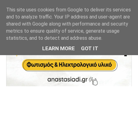
This site uses cookies from Google to deliver its services
and to analyze traffic. Your IP address and user-agent are
shared with Google along with performance and security
metrics to ensure quality of service, generate usage
statistics, and to detect and address abuse.
LEARN MORE
GOT IT