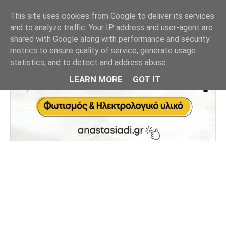
This site uses cookies from Google to deliver its services
and to analyze traffic. Your IP address and user-agent are
shared with Google along with performance and security
metrics to ensure quality of service, generate usage
statistics, and to detect and address abuse.
LEARN MORE
GOT IT