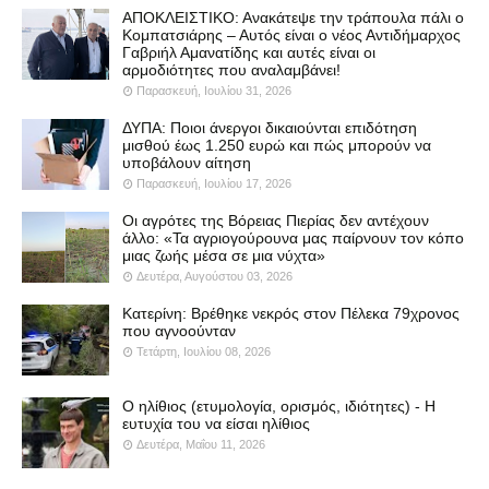
ΑΠΟΚΛΕΙΣΤΙΚΟ: Ανακάτεψε την τράπουλα πάλι ο
Κομπατσιάρης – Αυτός είναι ο νέος Αντιδήμαρχος
Γαβριήλ Αμανατίδης και αυτές είναι οι
αρμοδιότητες που αναλαμβάνει!
Παρασκευή, Ιουλίου 31, 2026
ΔΥΠΑ: Ποιοι άνεργοι δικαιούνται επιδότηση
μισθού έως 1.250 ευρώ και πώς μπορούν να
υποβάλουν αίτηση
Παρασκευή, Ιουλίου 17, 2026
Οι αγρότες της Βόρειας Πιερίας δεν αντέχουν
άλλο: «Τα αγριογούρουνα μας παίρνουν τον κόπο
μιας ζωής μέσα σε μια νύχτα»
Δευτέρα, Αυγούστου 03, 2026
Κατερίνη: Βρέθηκε νεκρός στον Πέλεκα 79χρονος
που αγνοούνταν
Τετάρτη, Ιουλίου 08, 2026
Ο ηλίθιος (ετυμολογία, ορισμός, ιδιότητες) - Η
ευτυχία του να είσαι ηλίθιος
Δευτέρα, Μαΐου 11, 2026