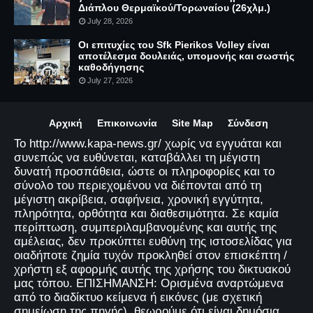
Διάπλου Θερμαϊκού/Τορωναίου (26χλμ.)
July 28, 2026
Οι επιτυχίες του Sfk Pierikos Volley είναι
αποτέλεσμα δουλειάς, υπομονής και σωστής
καθοδήγησης
July 27, 2026
Αρχική
Επικοινωνία
Site Map
Σύνδεση
Το http://www.kapa-news.gr/ χωρίς να εγγυάται και
συνεπώς να ευθύνεται, καταβάλλει τη μέγιστη
δυνατή προσπάθεια, ώστε οι πληροφορίες και το
σύνολο του περιεχομένου να διέπονται από τη
μέγιστη ακρίβεια, σαφήνεια, χρονική εγγύτητα,
πληρότητα, ορθότητα και διαθεσιμότητα. Σε καμία
περίπτωση, συμπεριλαμβανομένης και αυτής της
αμέλειας, δεν προκύπτει ευθύνη της ιστοσελίδας για
οιαδήποτε ζημία τυχόν προκληθεί στον επισκέπτη /
χρήστη εξ αφορμής αυτής της χρήσης του δικτυακού
μας τόπου. ΕΠΙΣΗΜΑΝΣΗ: Ορισμένα αναρτώμενα
από το διαδίκτυο κείμενα ή εικόνες (με σχετική
σημείωση της πηγής), θεωρούμε ότι είναι δημόσια.