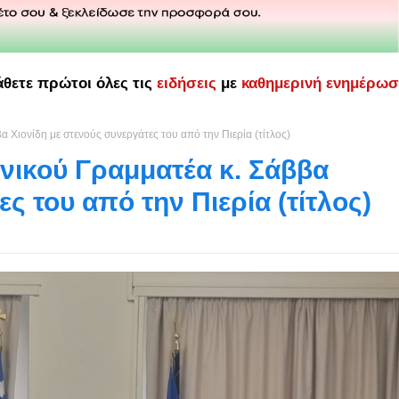
άθετε πρώτοι όλες τις
ειδήσεις
με
καθημερινή ενημέρω
α Χιονίδη με στενούς συνεργάτες του από την Πιερία (τίτλος)
ενικού Γραμματέα κ. Σάββα
ς του από την Πιερία (τίτλος)