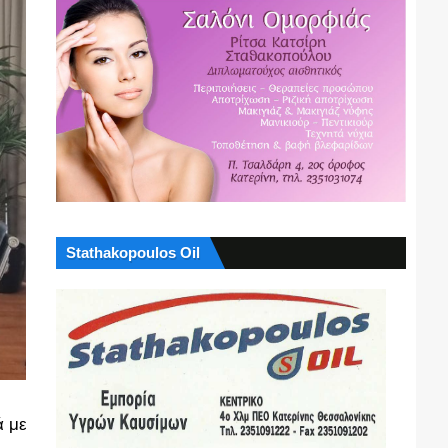
Stathakopoulos Oil
ά με