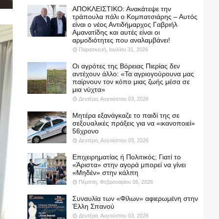
ΑΠΟΚΛΕΙΣΤΙΚΟ: Ανακάτεψε την
τράπουλα πάλι ο Κομπατσιάρης – Αυτός
είναι ο νέος Αντιδήμαρχος Γαβριήλ
Αμανατίδης και αυτές είναι οι
αρμοδιότητες που αναλαμβάνει!
Παρασκευή, Ιουλίου 31, 2026
Οι αγρότες της Βόρειας Πιερίας δεν
αντέχουν άλλο: «Τα αγριογούρουνα μας
παίρνουν τον κόπο μιας ζωής μέσα σε
μια νύχτα»
Δευτέρα, Αυγούστου 03, 2026
Μητέρα εξανάγκαζε το παιδί της σε
σεξουαλικές πράξεις για να «ικανοποιεί»
56χρονο
Δευτέρα, Αυγούστου 03, 2026
Επιχειρηματίας ή Πολιτικός; Γιατί το
«Άριστα» στην αγορά μπορεί να γίνει
«Μηδέν» στην κάλπη
Πέμπτη, Φεβρουαρίου 05, 2026
Συναυλία των «Φίλων» αφιερωμένη στην
Έλλη Σπανού
Δευτέρα, Αυγούστου 03, 2026