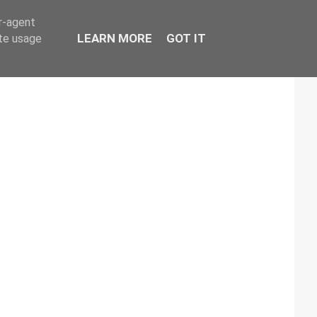
er-agent
LEARN MORE
GOT IT
ate usage