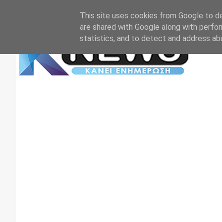
Αρχική
Επικοινωνία
Πρωτοσέλιδα
TV+RADIO
This site uses cookies from Google to del
are shared with Google along with perfor
statistics, and to detect and address ab