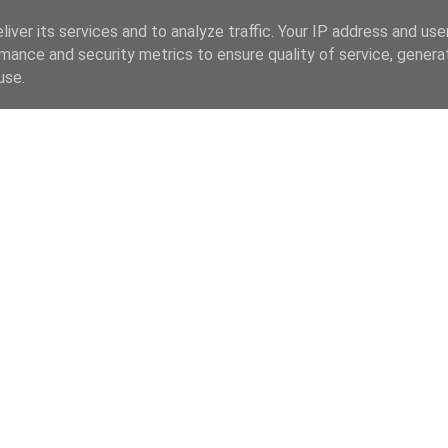
iver its services and to analyze traffic. Your IP address and us
mance and security metrics to ensure quality of service, gener
use.