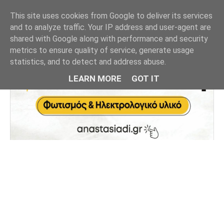
This site uses cookies from Google to deliver its services
and to analyze traffic. Your IP address and user-agent are
shared with Google along with performance and security
metrics to ensure quality of service, generate usage
statistics, and to detect and address abuse.
LEARN MORE
GOT IT