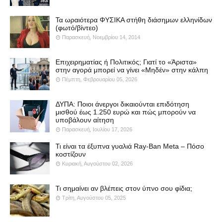
Τα ωραιότερα ΦΥΣΙΚΑ στήθη διάσημων ελληνίδων
(φωτό/βίντεο)
Παρασκευή, Νοεμβρίου 14, 2014
Επιχειρηματίας ή Πολιτικός; Γιατί το «Άριστα»
στην αγορά μπορεί να γίνει «Μηδέν» στην κάλπη
Πέμπτη, Φεβρουαρίου 05, 2026
ΔΥΠΑ: Ποιοι άνεργοι δικαιούνται επιδότηση
μισθού έως 1.250 ευρώ και πώς μπορούν να
υποβάλουν αίτηση
Παρασκευή, Ιουλίου 17, 2026
Τι είναι τα έξυπνα γυαλιά Ray-Ban Meta – Πόσο
κοστίζουν
Κυριακή, Αυγούστου 02, 2026
Τι σημαίνει αν βλέπεις στον ύπνο σου φίδια;
Τρίτη, Αυγούστου 05, 2025