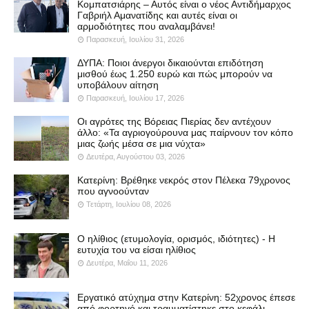
Κομπατσιάρης – Αυτός είναι ο νέος Αντιδήμαρχος
Γαβριήλ Αμανατίδης και αυτές είναι οι
αρμοδιότητες που αναλαμβάνει!
Παρασκευή, Ιουλίου 31, 2026
ΔΥΠΑ: Ποιοι άνεργοι δικαιούνται επιδότηση
μισθού έως 1.250 ευρώ και πώς μπορούν να
υποβάλουν αίτηση
Παρασκευή, Ιουλίου 17, 2026
Οι αγρότες της Βόρειας Πιερίας δεν αντέχουν
άλλο: «Τα αγριογούρουνα μας παίρνουν τον κόπο
μιας ζωής μέσα σε μια νύχτα»
Δευτέρα, Αυγούστου 03, 2026
Κατερίνη: Βρέθηκε νεκρός στον Πέλεκα 79χρονος
που αγνοούνταν
Τετάρτη, Ιουλίου 08, 2026
Ο ηλίθιος (ετυμολογία, ορισμός, ιδιότητες) - Η
ευτυχία του να είσαι ηλίθιος
Δευτέρα, Μαΐου 11, 2026
Εργατικό ατύχημα στην Κατερίνη: 52χρονος έπεσε
από φορτηγό και τραυματίστηκε στο κεφάλι