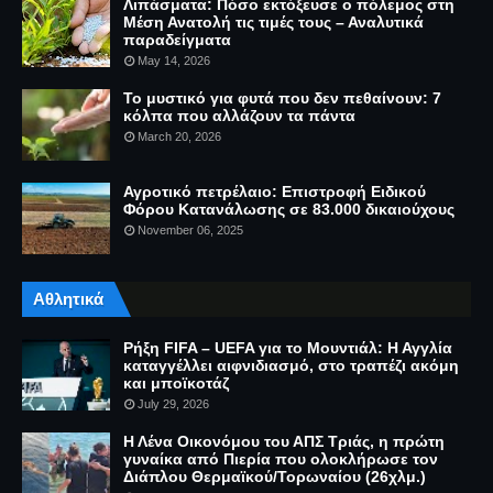
Λιπάσματα: Πόσο εκτόξευσε ο πόλεμος στη
Μέση Ανατολή τις τιμές τους – Αναλυτικά
παραδείγματα
May 14, 2026
Το μυστικό για φυτά που δεν πεθαίνουν: 7
κόλπα που αλλάζουν τα πάντα
March 20, 2026
Αγροτικό πετρέλαιο: Επιστροφή Ειδικού
Φόρου Κατανάλωσης σε 83.000 δικαιούχους
November 06, 2025
Αθλητικά
Ρήξη FIFA – UEFA για το Μουντιάλ: Η Αγγλία
καταγγέλλει αιφνιδιασμό, στο τραπέζι ακόμη
και μποϊκοτάζ
July 29, 2026
Η Λένα Οικονόμου του ΑΠΣ Τριάς, η πρώτη
γυναίκα από Πιερία που ολοκλήρωσε τον
Διάπλου Θερμαϊκού/Τορωναίου (26χλμ.)