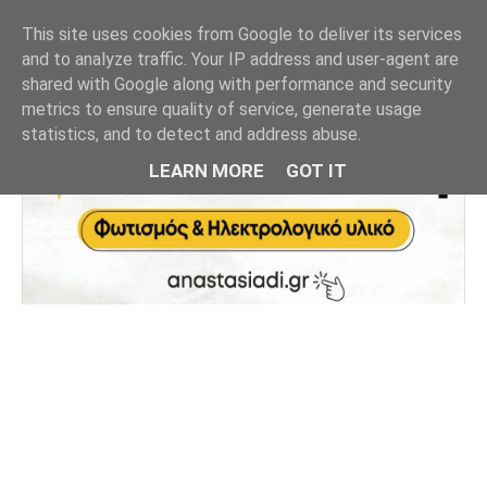
This site uses cookies from Google to deliver its services
and to analyze traffic. Your IP address and user-agent are
shared with Google along with performance and security
metrics to ensure quality of service, generate usage
statistics, and to detect and address abuse.
LEARN MORE
GOT IT