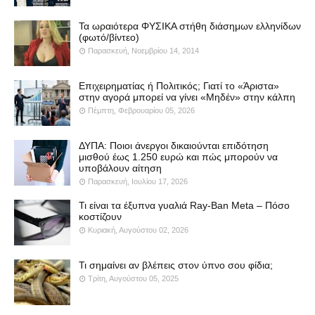
Τα ωραιότερα ΦΥΣΙΚΑ στήθη διάσημων ελληνίδων
(φωτό/βίντεο)
Παρασκευή, Νοεμβρίου 14, 2014
Επιχειρηματίας ή Πολιτικός; Γιατί το «Άριστα»
στην αγορά μπορεί να γίνει «Μηδέν» στην κάλπη
Πέμπτη, Φεβρουαρίου 05, 2026
ΔΥΠΑ: Ποιοι άνεργοι δικαιούνται επιδότηση
μισθού έως 1.250 ευρώ και πώς μπορούν να
υποβάλουν αίτηση
Παρασκευή, Ιουλίου 17, 2026
Τι είναι τα έξυπνα γυαλιά Ray-Ban Meta – Πόσο
κοστίζουν
Κυριακή, Αυγούστου 02, 2026
Τι σημαίνει αν βλέπεις στον ύπνο σου φίδια;
Τρίτη, Αυγούστου 05, 2025