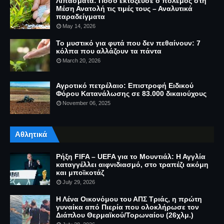
Λιπάσματα: Πόσο εκτόξευσε ο πόλεμος στη
Μέση Ανατολή τις τιμές τους – Αναλυτικά
παραδείγματα
May 14, 2026
Το μυστικό για φυτά που δεν πεθαίνουν: 7
κόλπα που αλλάζουν τα πάντα
March 20, 2026
Αγροτικό πετρέλαιο: Επιστροφή Ειδικού
Φόρου Κατανάλωσης σε 83.000 δικαιούχους
November 06, 2025
Αθλητικά
Ρήξη FIFA – UEFA για το Μουντιάλ: Η Αγγλία
καταγγέλλει αιφνιδιασμό, στο τραπέζι ακόμη
και μποϊκοτάζ
July 29, 2026
Η Λένα Οικονόμου του ΑΠΣ Τριάς, η πρώτη
γυναίκα από Πιερία που ολοκλήρωσε τον
Διάπλου Θερμαϊκού/Τορωναίου (26χλμ.)