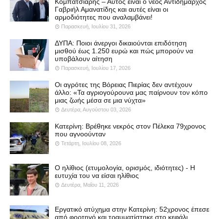
Κομπατσιάρης – Αυτός είναι ο νέος Αντιδήμαρχος
Γαβριήλ Αμανατίδης και αυτές είναι οι
αρμοδιότητες που αναλαμβάνει!
Παρασκευή, Ιουλίου 31, 2026
ΔΥΠΑ: Ποιοι άνεργοι δικαιούνται επιδότηση
μισθού έως 1.250 ευρώ και πώς μπορούν να
υποβάλουν αίτηση
Παρασκευή, Ιουλίου 17, 2026
Οι αγρότες της Βόρειας Πιερίας δεν αντέχουν
άλλο: «Τα αγριογούρουνα μας παίρνουν τον κόπο
μιας ζωής μέσα σε μια νύχτα»
Δευτέρα, Αυγούστου 03, 2026
Κατερίνη: Βρέθηκε νεκρός στον Πέλεκα 79χρονος
που αγνοούνταν
Τετάρτη, Ιουλίου 08, 2026
Ο ηλίθιος (ετυμολογία, ορισμός, ιδιότητες) - Η
ευτυχία του να είσαι ηλίθιος
Δευτέρα, Μαΐου 11, 2026
Εργατικό ατύχημα στην Κατερίνη: 52χρονος έπεσε
από φορτηγό και τραυματίστηκε στο κεφάλι