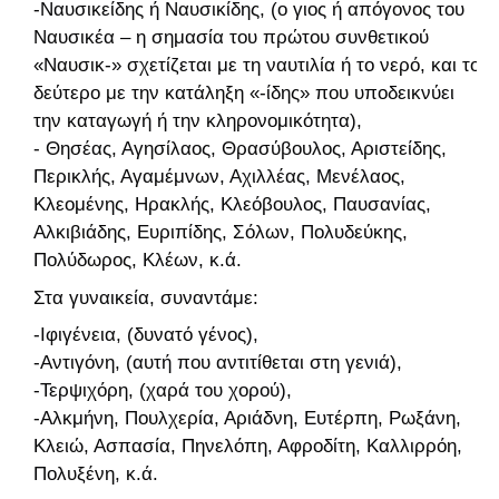
-Ναυσικείδης ή Ναυσικίδης, (ο γιος ή απόγονος του
Ναυσικέα – η σημασία του πρώτου συνθετικού
«Ναυσικ-» σχετίζεται με τη ναυτιλία ή το νερό, και το
δεύτερο με την κατάληξη «-ίδης» που υποδεικνύει
την καταγωγή ή την κληρονομικότητα),
- Θησέας, Αγησίλαος, Θρασύβουλος, Αριστείδης,
Περικλής, Αγαμέμνων, Αχιλλέας, Μενέλαος,
Κλεομένης, Ηρακλής, Κλεόβουλος, Παυσανίας,
Αλκιβιάδης, Ευριπίδης, Σόλων, Πολυδεύκης,
Πολύδωρος, Κλέων, κ.ά.
Στα γυναικεία, συναντάμε:
-Ιφιγένεια, (δυνατό γένος),
-Αντιγόνη, (αυτή που αντιτίθεται στη γενιά),
-Τερψιχόρη, (χαρά του χορού),
-Αλκμήνη, Πουλχερία, Αριάδνη, Ευτέρπη, Ρωξάνη,
Κλειώ, Ασπασία, Πηνελόπη, Αφροδίτη, Καλλιρρόη,
Πολυξένη, κ.ά.