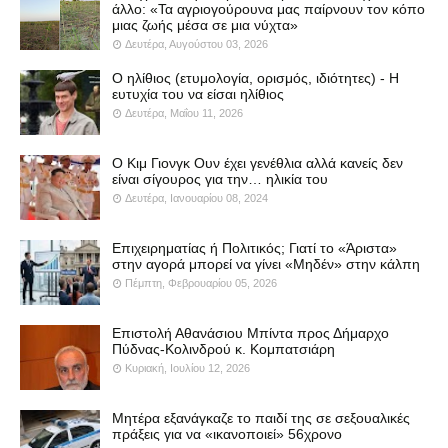
άλλο: «Τα αγριογούρουνα μας παίρνουν τον κόπο
μιας ζωής μέσα σε μια νύχτα»
Δευτέρα, Αυγούστου 03, 2026
Ο ηλίθιος (ετυμολογία, ορισμός, ιδιότητες) - Η
ευτυχία του να είσαι ηλίθιος
Δευτέρα, Μαΐου 11, 2026
Ο Κιμ Γιονγκ Ουν έχει γενέθλια αλλά κανείς δεν
είναι σίγουρος για την… ηλικία του
Δευτέρα, Ιανουαρίου 08, 2024
Επιχειρηματίας ή Πολιτικός; Γιατί το «Άριστα»
στην αγορά μπορεί να γίνει «Μηδέν» στην κάλπη
Πέμπτη, Φεβρουαρίου 05, 2026
Επιστολή Αθανάσιου Μπίντα προς Δήμαρχο
Πύδνας-Κολινδρού κ. Κομπατσιάρη
Κυριακή, Ιουλίου 12, 2026
Μητέρα εξανάγκαζε το παιδί της σε σεξουαλικές
πράξεις για να «ικανοποιεί» 56χρονο