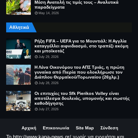
Μέση Ανατολή τις τιμές τους – Αναλυτικά
παραδείγματα
May 14, 2026
Αθλητικά
Ρήξη FIFA – UEFA για το Μουντιάλ: Η Αγγλία
καταγγέλλει αιφνιδιασμό, στο τραπέζι ακόμη
και μποϊκοτάζ
July 29, 2026
Η Λένα Οικονόμου του ΑΠΣ Τριάς, η πρώτη
γυναίκα από Πιερία που ολοκλήρωσε τον
Διάπλου Θερμαϊκού/Τορωναίου (26χλμ.)
July 28, 2026
Οι επιτυχίες του Sfk Pierikos Volley είναι
αποτέλεσμα δουλειάς, υπομονής και σωστής
καθοδήγησης
July 27, 2026
Αρχική
Επικοινωνία
Site Map
Σύνδεση
Το http://www.kapa-news.gr/ χωρίς να εγγυάται και