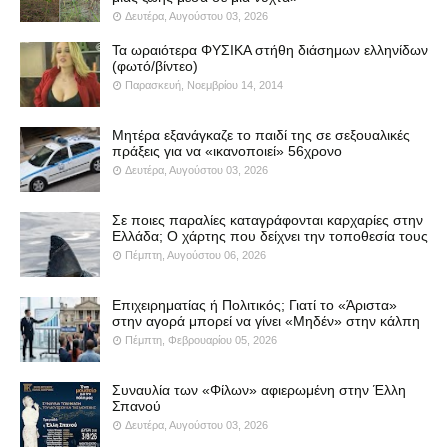
Δευτέρα, Αυγούστου 03, 2026
Τα ωραιότερα ΦΥΣΙΚΑ στήθη διάσημων ελληνίδων
(φωτό/βίντεο)
Παρασκευή, Νοεμβρίου 14, 2014
Μητέρα εξανάγκαζε το παιδί της σε σεξουαλικές
πράξεις για να «ικανοποιεί» 56χρονο
Δευτέρα, Αυγούστου 03, 2026
Σε ποιες παραλίες καταγράφονται καρχαρίες στην
Ελλάδα; Ο χάρτης που δείχνει την τοποθεσία τους
Πέμπτη, Αυγούστου 06, 2026
Επιχειρηματίας ή Πολιτικός; Γιατί το «Άριστα»
στην αγορά μπορεί να γίνει «Μηδέν» στην κάλπη
Πέμπτη, Φεβρουαρίου 05, 2026
Συναυλία των «Φίλων» αφιερωμένη στην Έλλη
Σπανού
Δευτέρα, Αυγούστου 03, 2026