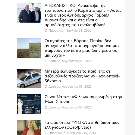
ΑΠΟΚΛΕΙΣΤΙΚΟ: Ανακάτεψε την
τράπουλα πάλι ο Κομπατσιάρης – Αυτός
είναι ο νέος Αντιδήμαρχος Γαβριήλ
Αμανατίδης και αυτές είναι οι
αρμοδιότητες που αναλαμβάνει!
Παρασκευή, Ιουλίου 31, 2026
Οι αγρότες της Βόρειας Πιερίας δεν
αντέχουν άλλο: «Τα αγριογούρουνα μας
παίρνουν τον κόπο μιας ζωής μέσα σε
μια νύχτα»
Δευτέρα, Αυγούστου 03, 2026
Μητέρα εξανάγκαζε το παιδί της σε
σεξουαλικές πράξεις για να «ικανοποιεί»
56χρονο
Δευτέρα, Αυγούστου 03, 2026
Συναυλία των «Φίλων» αφιερωμένη στην
Έλλη Σπανού
Δευτέρα, Αυγούστου 03, 2026
Τα ωραιότερα ΦΥΣΙΚΑ στήθη διάσημων
ελληνίδων (φωτό/βίντεο)
Παρασκευή, Νοεμβρίου 14, 2014