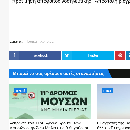
προτίμηση απόφοιτος νοσηλευτικής . Αποστολή βιογ
Ετικέτες:
Τοπικά
Χρήσιμα
Facebook
Twitter
Μπορεί να σας αρέσουν αυτές οι αναρτήσεις
Τοπικά
Home
Ακύρωση του 11ου Αγώνα Δρόμου των
Οι αγρότες της Βό
Μουσών στην Άνω Μηλιά στις 9 Αυγούστου
άλλο: «Τα αγριογ