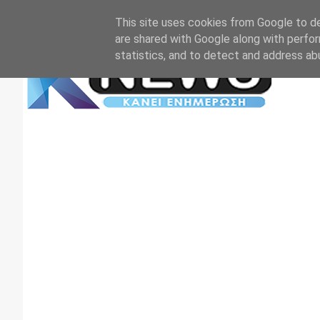
Αρχική
Επικοινωνία
Πρωτοσέλιδα
TV+RADIO
This site uses cookies from Google to del
are shared with Google along with perfor
statistics, and to detect and address ab