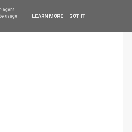
er-agent
LEARN MORE
GOT IT
ate usage