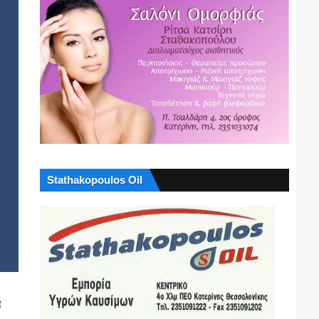
Stathakopoulos Oil
ά