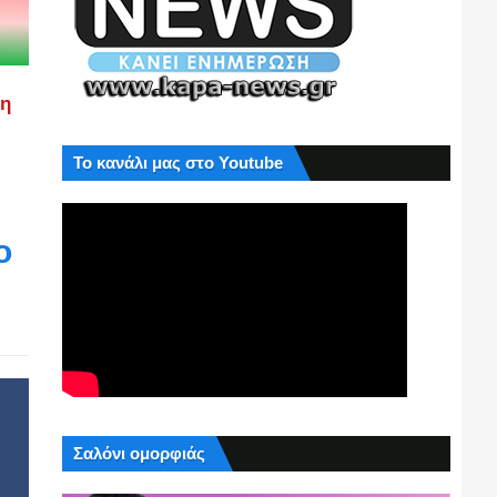
ση
Το κανάλι μας στο Youtube
ο
Σαλόνι ομορφιάς