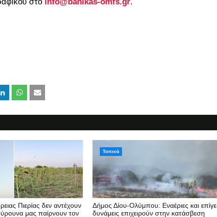
ραφικού στο
info@banikas-omfs.gr
.
Τοπικά
ρειας Πιερίας δεν αντέχουν
Δήμος Δίου-Ολύμπου: Εναέριες και επίγε
ούρουνα μας παίρνουν τον
δυνάμεις επιχειρούν στην κατάσβεση