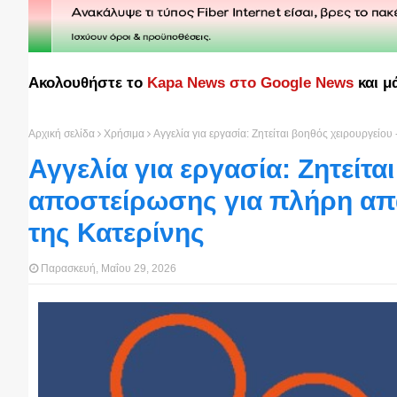
Ακολουθήστε το
Kapa News στο Google News
και μ
Αρχική σελίδα
Χρήσιμα
Αγγελία για εργασία: Ζητείται βοηθός χειρουργείο
Αγγελία για εργασία: Ζητείτα
αποστείρωσης για πλήρη απα
της Κατερίνης
Παρασκευή, Μαΐου 29, 2026