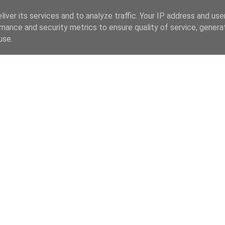
iver its services and to analyze traffic. Your IP address and us
mance and security metrics to ensure quality of service, gener
use.