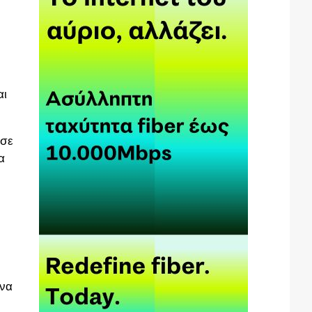
αι
 σε
α
 να