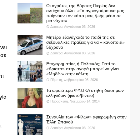
Οι αγρότες της Βόρειας Πιερίας δεν
αντέχουν άλλο: «Τα αγριογούρουνα μας
παίρνουν τον κόπο μιας ζωής μέσα σε
μια νύχτα»
Δευτέρα, Αυγούστου 03, 2026
Μητέρα εξανάγκαζε το παιδί της σε
σεξουαλικές πράξεις για να «ικανοποιεί»
νει
56χρονο
Δευτέρα, Αυγούστου 03, 2026
 σε
Επιχειρηματίας ή Πολιτικός; Γιατί το
«Άριστα» στην αγορά μπορεί να γίνει
«Μηδέν» στην κάλπη
τι
Πέμπτη, Φεβρουαρίου 05, 2026
Τα ωραιότερα ΦΥΣΙΚΑ στήθη διάσημων
ελληνίδων (φωτό/βίντεο)
γία
Παρασκευή, Νοεμβρίου 14, 2014
Συναυλία των «Φίλων» αφιερωμένη στην
Έλλη Σπανού
ι
Δευτέρα, Αυγούστου 03, 2026