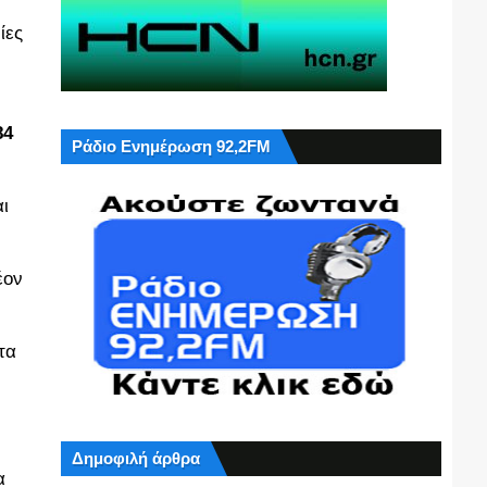
ίες
84
Ράδιο Ενημέρωση 92,2FM
ι
έον
τα
Δημοφιλή άρθρα
α