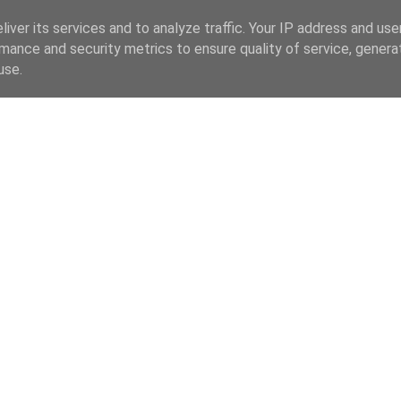
iver its services and to analyze traffic. Your IP address and us
mance and security metrics to ensure quality of service, gener
use.