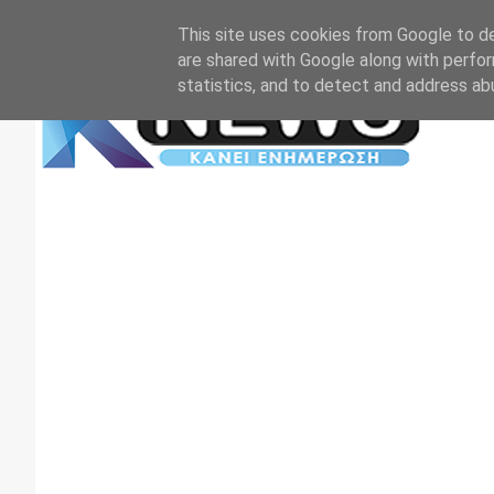
Αρχική
Επικοινωνία
Πρωτοσέλιδα
TV+RADIO
This site uses cookies from Google to del
are shared with Google along with perfor
statistics, and to detect and address ab