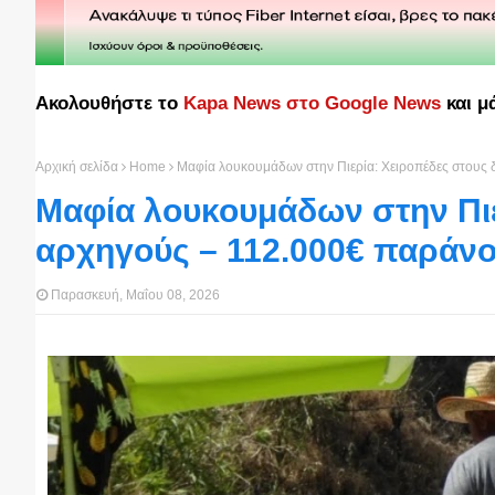
Ακολουθήστε το
Kapa News στο Google News
και μ
Αρχική σελίδα
Home
Μαφία λουκουμάδων στην Πιερία: Χειροπέδες στους
Μαφία λουκουμάδων στην Πιε
αρχηγούς – 112.000€ παράν
Παρασκευή, Μαΐου 08, 2026