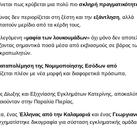
ίνεται πως κρύβεται μια πολύ πιο
σκληρή πραγματικότητ
νας δεν περιορίζεται στη ζέστη και την
εξάντληση
, αλλά
αιτούν μερίδιο από τα κέρδη τους.
 λεγόμενη «
μαφία των λουκουμάδων
» όχι μόνο δεν αποτε
ίζοντας σημαντικά ποσά μέσα από εκβιασμούς σε βάρος τ
μικροπωλητών.
 Καταπολέμηση της Νομιμοποίησης Εσόδων από
νίζεται πλέον με νέα μορφή και διαφορετικά πρόσωπα,
ος Δίωξης και Εξιχνίασης Εγκλημάτων Κατερίνης, αποκαλύ
οιούνταν στην Παραλία Πιερίας.
πα, ένας
Έλληνας από την Καλαμαριά
και ένας
Γεωργιαν
σχηματίστηκε δικογραφία για σύσταση εγκληματικής ομάδα