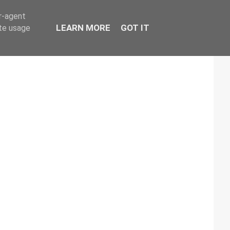
er-agent
LEARN MORE
GOT IT
ate usage