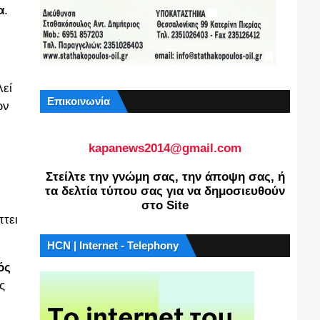
α
.
λεί
Επικοινωνία
ων
kapanews2014@gmail.com
Στείλτε την γνώμη σας, την άποψη σας, ή
τα δελτία τύπου σας για να δημοσιευθούν
στο Site
πτει
HCN | Internet - Telephony
ός
ς