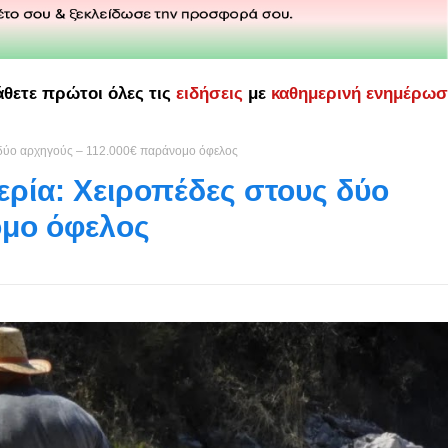
άθετε πρώτοι όλες τις
ειδήσεις
με
καθημερινή ενημέρω
 δύο αρχηγούς – 112.000€ παράνομο όφελος
ρία: Χειροπέδες στους δύο
ομο όφελος