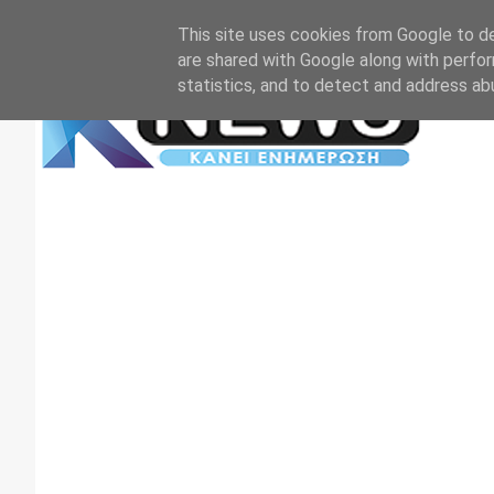
Αρχική
Επικοινωνία
Πρωτοσέλιδα
TV+RADIO
This site uses cookies from Google to del
are shared with Google along with perfor
statistics, and to detect and address ab