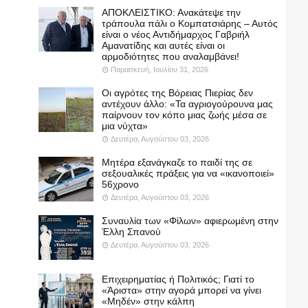
ΑΠΟΚΛΕΙΣΤΙΚΟ: Ανακάτεψε την
τράπουλα πάλι ο Κομπατσιάρης – Αυτός
είναι ο νέος Αντιδήμαρχος Γαβριήλ
Αμανατίδης και αυτές είναι οι
αρμοδιότητες που αναλαμβάνει!
Παρασκευή, Ιουλίου 31, 2026
Οι αγρότες της Βόρειας Πιερίας δεν
αντέχουν άλλο: «Τα αγριογούρουνα μας
παίρνουν τον κόπο μιας ζωής μέσα σε
μια νύχτα»
Δευτέρα, Αυγούστου 03, 2026
Μητέρα εξανάγκαζε το παιδί της σε
σεξουαλικές πράξεις για να «ικανοποιεί»
56χρονο
Δευτέρα, Αυγούστου 03, 2026
Συναυλία των «Φίλων» αφιερωμένη στην
Έλλη Σπανού
Δευτέρα, Αυγούστου 03, 2026
Επιχειρηματίας ή Πολιτικός; Γιατί το
«Άριστα» στην αγορά μπορεί να γίνει
«Μηδέν» στην κάλπη