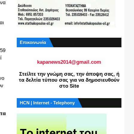
ήνα
αι
Επικοινωνία
759
ί
kapanews2014@gmail.com
Στείλτε την γνώμη σας, την άποψη σας, ή
νο
τα δελτία τύπου σας για να δημοσιευθούν
ύν
στο Site
HCN | Internet - Telephony
ατα