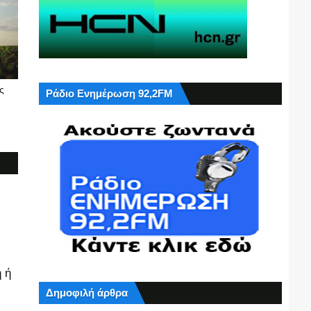
ς
Ράδιο Ενημέρωση 92,2FM
 ή
Δημοφιλή άρθρα