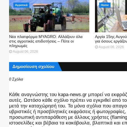
Αγροτικά
Home
Νέα πλατφόρμα MYAGRO: Αλλάζουν όλα
Αργία 15ης Αυγο
στις αγροτικές επιδοτήσεις – Πότε οι
για όσους εργάζον
πληρωμές
August 06, 2026
August 06, 2026
Δημοσίευση σχολίου
0 Σχόλια
Kάθε αναγνώστης του kapa-news.gr μπορεί να εκφράζει
αυτές. Ωστόσο κάθε σχόλιο πρέπει να εγκριθεί από του
μετά την καταχώρησή του. Τα μόνα σχόλια που απαγορ
υβριστικές ή προσβλητικές εκφράσεις ή φωτογραφίες
προσωπική αντιπαράθεση με άλλους χρήστες (flaming),
ιστοσελίδες και βέβαια τα κακόβουλα, βλαπτικά και 