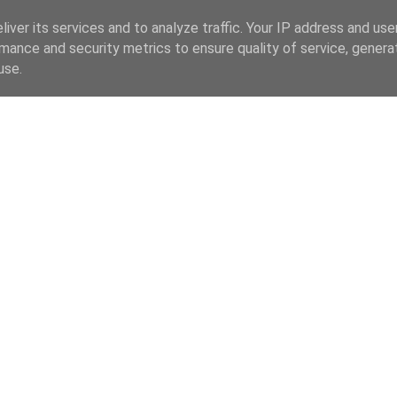
iver its services and to analyze traffic. Your IP address and us
mance and security metrics to ensure quality of service, gener
use.