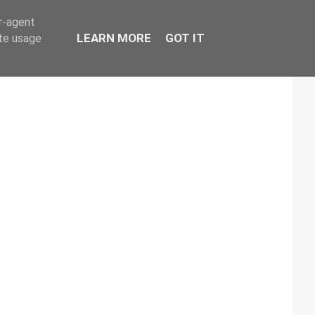
er-agent
LEARN MORE
GOT IT
ate usage