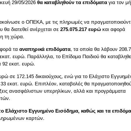
κευή 29/05/2026
θα καταβληθούν τα επιδόματα
για τον μ
νακοίνωσε ο ΟΠΕΚΑ, με τις πληρωμές να πραγματοποιούντ
 θα διατεθεί ανέρχεται σε
275.075.217 ευρώ
και αφορά
λη τη χώρα.
αφορά τα
αναπηρικά επιδόματα
, τα οποία θα λάβουν 208.
4 εκατ. ευρώ. Παράλληλα, το Επίδομα Παιδιού θα καταβληθε
α 92 εκατ. ευρώ.
υρώ σε 172.145 δικαιούχους, ενώ για το Ελάχιστο Εγγυημέ
33 εκατ. ευρώ. Επιπλέον, καταβολές θα πραγματοποιηθο
τάξεις ανασφάλιστων υπερηλίκων, αλλά και προγράμματα
ιτών.
το Ελάχιστο Εγγυημένο Εισόδημα, καθώς και τα επιδόμ
ληρωμένων καρτών.