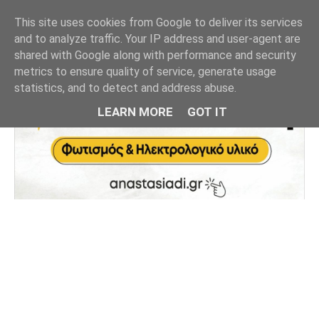
This site uses cookies from Google to deliver its services
and to analyze traffic. Your IP address and user-agent are
shared with Google along with performance and security
metrics to ensure quality of service, generate usage
statistics, and to detect and address abuse.
LEARN MORE
GOT IT