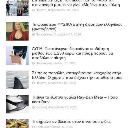
Επιχειρηματίας ή Πολιτικός; Γιατί το «Άριστα»
στην αγορά μπορεί να γίνει «Μηδέν» στην κάλπη
Πέμπτη, Φεβρουαρίου 05, 2026
Τα ωραιότερα ΦΥΣΙΚΑ στήθη διάσημων ελληνίδων
(φωτό/βίντεο)
Παρασκευή, Νοεμβρίου 14, 2014
ΔΥΠΑ: Ποιοι άνεργοι δικαιούνται επιδότηση
μισθού έως 1.250 ευρώ και πώς μπορούν να
υποβάλουν αίτηση
Παρασκευή, Ιουλίου 17, 2026
Σε ποιες παραλίες καταγράφονται καρχαρίες στην
Ελλάδα; Ο χάρτης που δείχνει την τοποθεσία τους
Πέμπτη, Αυγούστου 06, 2026
Τι είναι τα έξυπνα γυαλιά Ray-Ban Meta – Πόσο
κοστίζουν
Κυριακή, Αυγούστου 02, 2026
Τι σημαίνει αν βλέπεις στον ύπνο σου φίδια;
Τρίτη, Αυγούστου 05, 2025