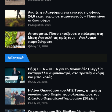
Άνοιξε η πλατφόρμα για ενισχύσεις ύψους
24,6 εκατ. ευρώ σε παραγωγούς – Ποιοι είναι
οι δικαιούχοι
August 06, 2026
Λιπάσματα: Πόσο εκτόξευσε ο πόλεμος στη
Μέση Ανατολή τις τιμές τους – Αναλυτικά
παραδείγματα
May 14, 2026
Αθλητικά
Ρήξη FIFA – UEFA για το Μουντιάλ: Η Αγγλία
καταγγέλλει αιφνιδιασμό, στο τραπέζι ακόμη
και μποϊκοτάζ
July 29, 2026
Η Λένα Οικονόμου του ΑΠΣ Τριάς, η πρώτη
γυναίκα από Πιερία που ολοκλήρωσε τον
Διάπλου Θερμαϊκού/Τορωναίου (26χλμ.)
July 28, 2026
Οι επιτυχίες του Sfk Pierikos Volley είναι