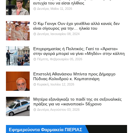
ευτυχία του να είσαι ηλίθιος
Δευτέρα, Μαΐου 11, 2026
Ο Κιμ Γιονγκ Ουν έχει γενέθλια αλλά κανείς δεν
είναι σίγουρος για την… ηλικία του
Δευτέρα, Ιανουαρίου 08, 2024
Επιχειρηματίας ή Πολιτικός; Γιατί το «Άριστα»
στην αγορά μπορεί να γίνει «Μηδέν» στην κάλπη
Πέμπτη, Φεβρουαρίου 05, 2026
Επιστολή Αθανάσιου Μπίντα προς Δήμαρχο
Πύδνας-Κολινδρού κ. Κομπατσιάρη
Κυριακή, Ιουλίου 12, 2026
Μητέρα εξανάγκαζε το παιδί της σε σεξουαλικές
πράξεις για να «ικανοποιεί» 56χρονο
Δευτέρα, Αυγούστου 03, 2026
Εφημερεύοντα Φαρμακεία ΠΙΕΡΙΑΣ