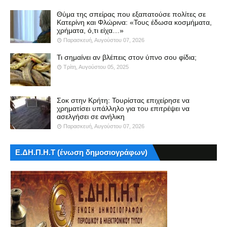
Θύμα της σπείρας που εξαπατούσε πολίτες σε
Κατερίνη και Φλώρινα: «Τους έδωσα κοσμήματα,
χρήματα, ό,τι είχα…»
Παρασκευή, Αυγούστου 07, 2026
Τι σημαίνει αν βλέπεις στον ύπνο σου φίδια;
Τρίτη, Αυγούστου 05, 2025
Σοκ στην Κρήτη: Τουρίστας επιχείρησε να
χρηματίσει υπάλληλο για του επιτρέψει να
ασελγήσει σε ανήλικη
Παρασκευή, Αυγούστου 07, 2026
Ε.ΔΗ.Π.Η.Τ (ένωση δημοσιογράφων)