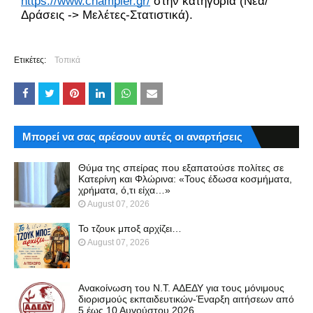
https://www.champier.gr/
 στην κατηγορία (Νέα/
Δράσεις -> Μελέτες-Στατιστικά).
Ετικέτες:
Τοπικά
Μπορεί να σας αρέσουν αυτές οι αναρτήσεις
Θύμα της σπείρας που εξαπατούσε πολίτες σε
Κατερίνη και Φλώρινα: «Τους έδωσα κοσμήματα,
χρήματα, ό,τι είχα…»
August 07, 2026
Το τζουκ μπoξ αρχίζει…
August 07, 2026
Ανακοίνωση του Ν.Τ. ΑΔΕΔΥ για τους μόνιμους
διορισμούς εκπαιδευτικών-Έναρξη αιτήσεων από
5 έως 10 Αυγούστου 2026