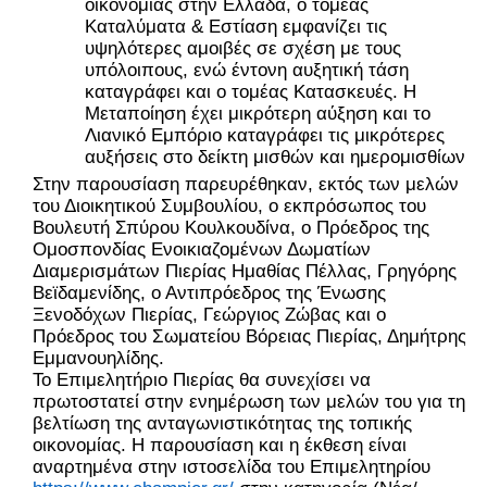
οικονομίας στην Ελλάδα, ο τομέας 
Καταλύματα & Εστίαση εμφανίζει τις 
υψηλότερες αμοιβές σε σχέση με τους 
υπόλοιπους, ενώ έντονη αυξητική τάση 
καταγράφει και ο τομέας Κατασκευές. Η 
Μεταποίηση έχει μικρότερη αύξηση και το 
Λιανικό Εμπόριο καταγράφει τις μικρότερες 
αυξήσεις στο δείκτη μισθών και ημερομισθίων.
Στην παρουσίαση παρευρέθηκαν, εκτός των μελών 
του Διοικητικού Συμβουλίου, ο εκπρόσωπος του 
Βουλευτή Σπύρου Κουλκουδίνα, ο Πρόεδρος της 
Ομοσπονδίας Ενοικιαζομένων Δωματίων 
Διαμερισμάτων Πιερίας Ημαθίας Πέλλας, Γρηγόρης 
Βεϊδαμενίδης, ο Αντιπρόεδρος της Ένωσης 
Ξενοδόχων Πιερίας, Γεώργιος Ζώβας και ο 
Πρόεδρος του Σωματείου Βόρειας Πιερίας, Δημήτρης 
Εμμανουηλίδης.
Το Επιμελητήριο Πιερίας θα συνεχίσει να 
πρωτοστατεί στην ενημέρωση των μελών του για τη 
βελτίωση της ανταγωνιστικότητας της τοπικής 
οικονομίας. Η παρουσίαση και η έκθεση είναι 
αναρτημένα στην ιστοσελίδα του Επιμελητηρίου 