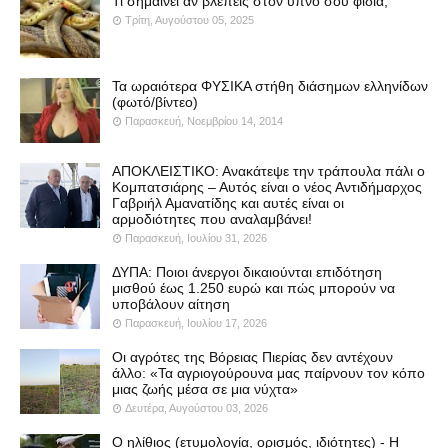
Τι σημαίνει αν βλέπεις στον ύπνο σου φίδια;
Τρίτη, Αυγούστου 05, 2025
Τα ωραιότερα ΦΥΣΙΚΑ στήθη διάσημων ελληνίδων
(φωτό/βίντεο)
Παρασκευή, Νοεμβρίου 14, 2014
ΑΠΟΚΛΕΙΣΤΙΚΟ: Ανακάτεψε την τράπουλα πάλι ο
Κομπατσιάρης – Αυτός είναι ο νέος Αντιδήμαρχος
Γαβριήλ Αμανατίδης και αυτές είναι οι
αρμοδιότητες που αναλαμβάνει!
Παρασκευή, Ιουλίου 31, 2026
ΔΥΠΑ: Ποιοι άνεργοι δικαιούνται επιδότηση
μισθού έως 1.250 ευρώ και πώς μπορούν να
υποβάλουν αίτηση
Παρασκευή, Ιουλίου 17, 2026
Οι αγρότες της Βόρειας Πιερίας δεν αντέχουν
άλλο: «Τα αγριογούρουνα μας παίρνουν τον κόπο
μιας ζωής μέσα σε μια νύχτα»
Δευτέρα, Αυγούστου 03, 2026
Ο ηλίθιος (ετυμολογία, ορισμός, ιδιότητες) - Η