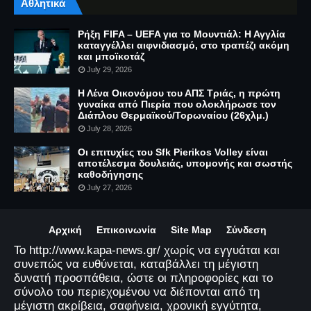
Αθλητικά
Ρήξη FIFA – UEFA για το Μουντιάλ: Η Αγγλία
καταγγέλλει αιφνιδιασμό, στο τραπέζι ακόμη
και μποϊκοτάζ
July 29, 2026
Η Λένα Οικονόμου του ΑΠΣ Τριάς, η πρώτη
γυναίκα από Πιερία που ολοκλήρωσε τον
Διάπλου Θερμαϊκού/Τορωναίου (26χλμ.)
July 28, 2026
Οι επιτυχίες του Sfk Pierikos Volley είναι
αποτέλεσμα δουλειάς, υπομονής και σωστής
καθοδήγησης
July 27, 2026
Αρχική
Επικοινωνία
Site Map
Σύνδεση
Το http://www.kapa-news.gr/ χωρίς να εγγυάται και
συνεπώς να ευθύνεται, καταβάλλει τη μέγιστη
δυνατή προσπάθεια, ώστε οι πληροφορίες και το
σύνολο του περιεχομένου να διέπονται από τη
μέγιστη ακρίβεια, σαφήνεια, χρονική εγγύτητα,