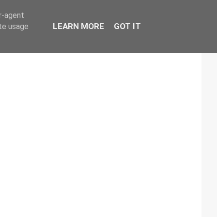
er-agent
LEARN MORE
GOT IT
ate usage