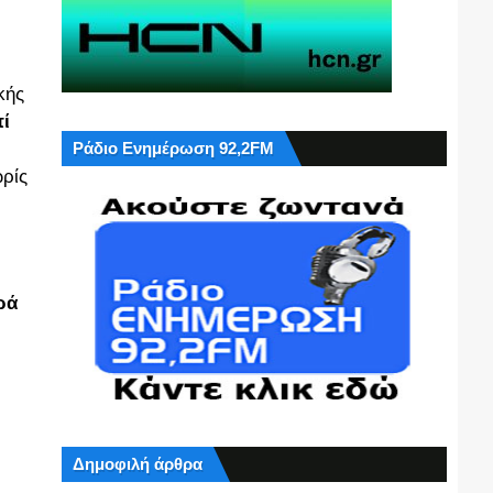
κής
ί
Ράδιο Ενημέρωση 92,2FM
ωρίς
ρά
Δημοφιλή άρθρα