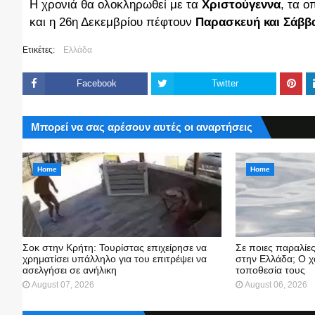
Η χρονιά θα ολοκληρωθεί με τα
Χριστούγεννα
, τα ο
και η 26η Δεκεμβρίου πέφτουν
Παρασκευή και Σάββα
Ετικέτες:
Ελλάδα
Facebook
Twitter
Μπορεί να σας αρέσουν αυτές οι αναρτήσεις
Home
Home
Σοκ στην Κρήτη: Τουρίστας επιχείρησε να
Σε ποιες παραλίε
χρηματίσει υπάλληλο για του επιτρέψει να
στην Ελλάδα; Ο χ
ασελγήσει σε ανήλικη
τοποθεσία τους
August 07, 2026
August 06, 2026