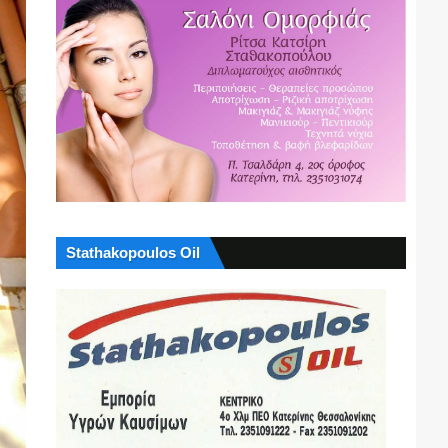
Stathakopoulos Oil