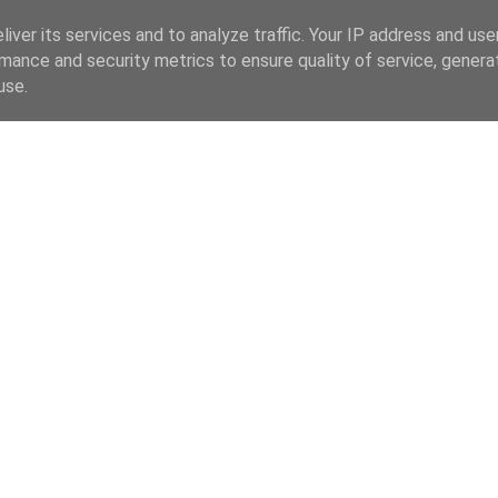
iver its services and to analyze traffic. Your IP address and us
mance and security metrics to ensure quality of service, gener
use.