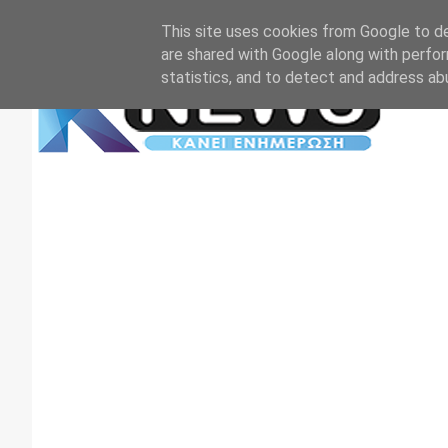
Αρχική
Επικοινωνία
Πρωτοσέλιδα
TV+RADIO
This site uses cookies from Google to del
are shared with Google along with perfor
statistics, and to detect and address ab