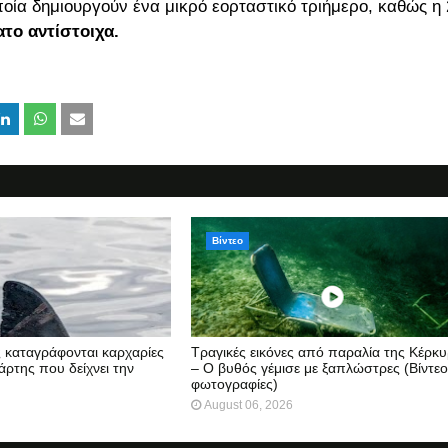
ποία δημιουργούν ένα μικρό εορταστικό τριήμερο, καθώς η
το αντίστοιχα.
Βίντεο
ς καταγράφονται καρχαρίες
Τραγικές εικόνες από παραλία της Κέρκ
άρτης που δείχνει την
– Ο βυθός γέμισε με ξαπλώστρες (Βίντεο
φωτογραφίες)
August 06, 2026