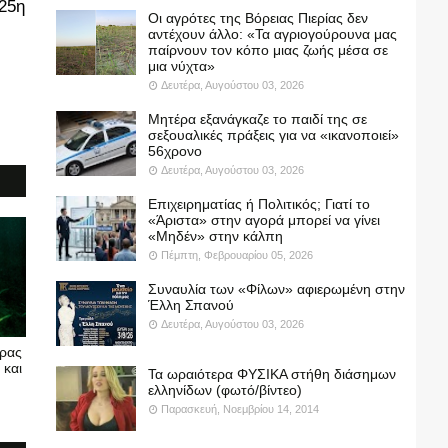
 25η
Οι αγρότες της Βόρειας Πιερίας δεν
αντέχουν άλλο: «Τα αγριογούρουνα μας
παίρνουν τον κόπο μιας ζωής μέσα σε
μια νύχτα»
Δευτέρα, Αυγούστου 03, 2026
Μητέρα εξανάγκαζε το παιδί της σε
σεξουαλικές πράξεις για να «ικανοποιεί»
56χρονο
Δευτέρα, Αυγούστου 03, 2026
Επιχειρηματίας ή Πολιτικός; Γιατί το
«Άριστα» στην αγορά μπορεί να γίνει
«Μηδέν» στην κάλπη
Πέμπτη, Φεβρουαρίου 05, 2026
Συναυλία των «Φίλων» αφιερωμένη στην
Έλλη Σπανού
Δευτέρα, Αυγούστου 03, 2026
υρας
 και
Τα ωραιότερα ΦΥΣΙΚΑ στήθη διάσημων
ελληνίδων (φωτό/βίντεο)
Παρασκευή, Νοεμβρίου 14, 2014