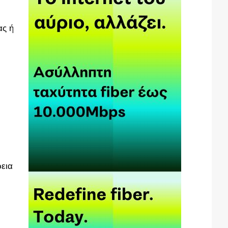
ας ή
ρεια