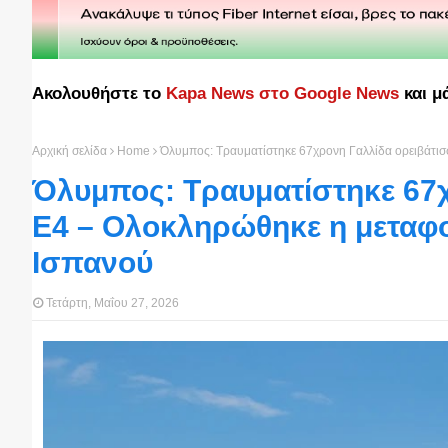
Ακολουθήστε το
Kapa News στο Google News
και μ
Αρχική σελίδα
Home
Όλυμπος: Τραυματίστηκε 67χρονη Γαλλίδα ορειβάτι
Όλυμπος: Τραυματίστηκε 67χ
Ε4 – Ολοκληρώθηκε η μεταφ
Ισπανού
Τετάρτη, Μαΐου 27, 2026