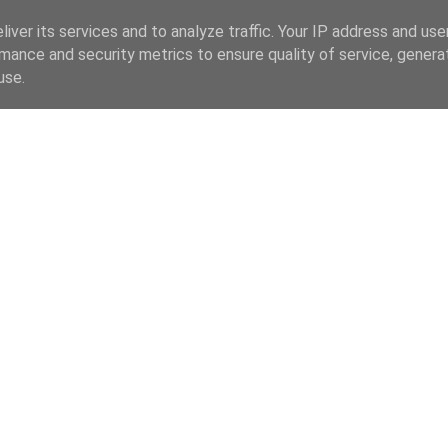
iver its services and to analyze traffic. Your IP address and us
mance and security metrics to ensure quality of service, gener
use.