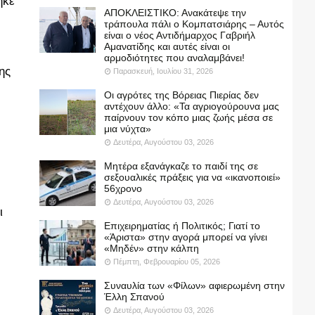
ηκε
ΑΠΟΚΛΕΙΣΤΙΚΟ: Ανακάτεψε την
τράπουλα πάλι ο Κομπατσιάρης – Αυτός
είναι ο νέος Αντιδήμαρχος Γαβριήλ
Αμανατίδης και αυτές είναι οι
αρμοδιότητες που αναλαμβάνει!
ης
Παρασκευή, Ιουλίου 31, 2026
Οι αγρότες της Βόρειας Πιερίας δεν
αντέχουν άλλο: «Τα αγριογούρουνα μας
παίρνουν τον κόπο μιας ζωής μέσα σε
μια νύχτα»
Δευτέρα, Αυγούστου 03, 2026
Μητέρα εξανάγκαζε το παιδί της σε
σεξουαλικές πράξεις για να «ικανοποιεί»
56χρονο
Δευτέρα, Αυγούστου 03, 2026
ι
Επιχειρηματίας ή Πολιτικός; Γιατί το
«Άριστα» στην αγορά μπορεί να γίνει
«Μηδέν» στην κάλπη
Πέμπτη, Φεβρουαρίου 05, 2026
Συναυλία των «Φίλων» αφιερωμένη στην
Έλλη Σπανού
Δευτέρα, Αυγούστου 03, 2026