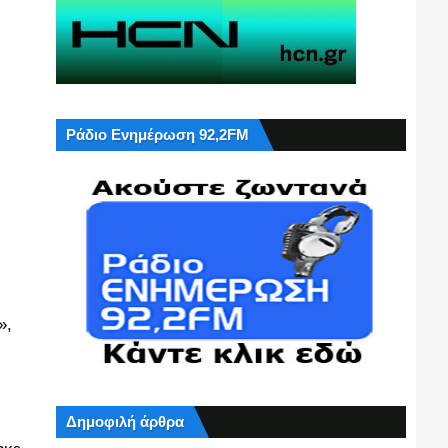
Ράδιο Ενημέρωση 92,2FM
»,
Δημοφιλή άρθρα