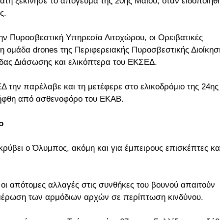
άτη ξεκίνησε το απόγευμα της 20ής Μαΐου, όταν ειδοποιήθ
ς.
ην Πυροσβεστική Υπηρεσία Λιτοχώρου, οι Ορειβατικές
η ομάδα drones της Περιφερειακής Πυροσβεστικής Διοίκησ
άδας Διάσωσης και ελικόπτερα του ΕΚΣΕΔ.
Δ την παρέλαβε και τη μετέφερε στο ελικοδρόμιο της 24ης
λήφθη από ασθενοφόρο του ΕΚΑΒ.
ο
 κρύβει ο Όλυμπος, ακόμη και για έμπειρους επισκέπτες κα
 οι απότομες αλλαγές στις συνθήκες του βουνού απαιτούν
μέρωση των αρμόδιων αρχών σε περίπτωση κινδύνου.