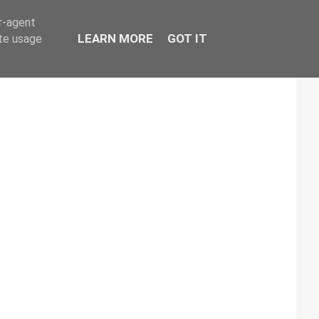
er-agent
LEARN MORE
GOT IT
ate usage