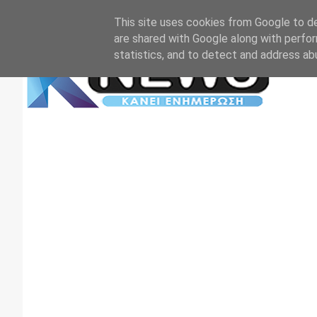
Αρχική
Επικοινωνία
Πρωτοσέλιδα
TV+RADIO
This site uses cookies from Google to del
are shared with Google along with perfor
statistics, and to detect and address ab