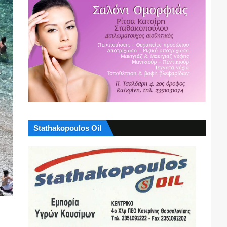
Stathakopoulos Oil