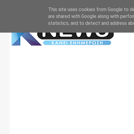
Αρχική
Επικοινωνία
Πρωτοσέλιδα
TV+RADIO
This site uses cookies from Google to del
are shared with Google along with perfor
statistics, and to detect and address ab