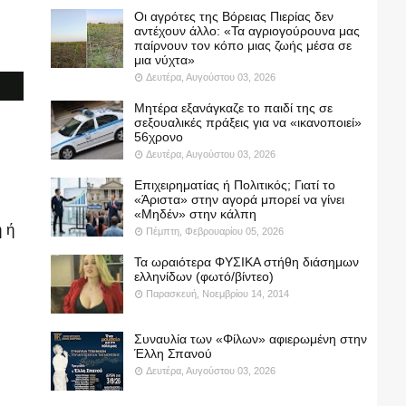
Οι αγρότες της Βόρειας Πιερίας δεν
αντέχουν άλλο: «Τα αγριογούρουνα μας
παίρνουν τον κόπο μιας ζωής μέσα σε
μια νύχτα»
Δευτέρα, Αυγούστου 03, 2026
Μητέρα εξανάγκαζε το παιδί της σε
σεξουαλικές πράξεις για να «ικανοποιεί»
56χρονο
Δευτέρα, Αυγούστου 03, 2026
Επιχειρηματίας ή Πολιτικός; Γιατί το
«Άριστα» στην αγορά μπορεί να γίνει
«Μηδέν» στην κάλπη
 ή
Πέμπτη, Φεβρουαρίου 05, 2026
Τα ωραιότερα ΦΥΣΙΚΑ στήθη διάσημων
ελληνίδων (φωτό/βίντεο)
Παρασκευή, Νοεμβρίου 14, 2014
Συναυλία των «Φίλων» αφιερωμένη στην
Έλλη Σπανού
Δευτέρα, Αυγούστου 03, 2026