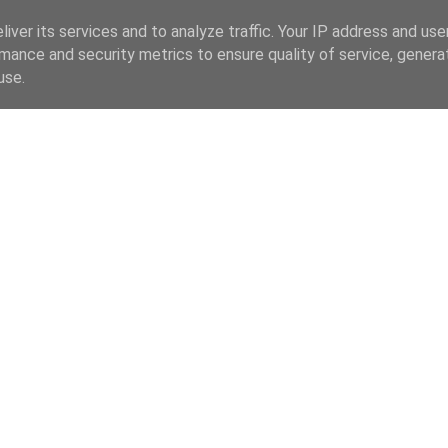
iver its services and to analyze traffic. Your IP address and us
mance and security metrics to ensure quality of service, gener
use.