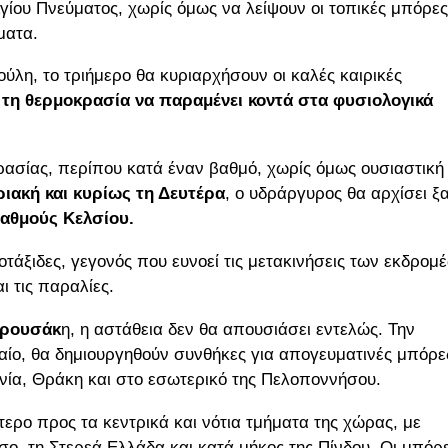
Αγίου Πνεύματος, χωρίς όμως να λείψουν οι τοπικές μπόρες
ματα.
η, το τριήμερο θα κυριαρχήσουν οι καλές καιρικές
 τη θερμοκρασία να παραμένει κοντά στα φυσιολογικά
ρασίας, περίπου κατά έναν βαθμό, χωρίς όμως ουσιαστική
ιακή και κυρίως τη Δευτέρα
, ο υδράργυρος θα αρχίσει ξ
βαθμούς Κελσίου.
τάξιδες, γεγονός που ευνοεί τις μετακινήσεις των εκδρομ
ι τις παραλίες.
αρουσάκ
η, η αστάθεια δεν θα απουσιάσει εντελώς. Την
γαίο, θα δημιουργηθούν συνθήκες για απογευματινές μπόρε
νία, Θράκη και στο εσωτερικό της Πελοποννήσου.
ερο προς τα κεντρικά και νότια τμήματα της χώρας, με
ο, τη Στερεά Ελλάδα και κατά μήκος της Πίνδου. Οι μπόρ