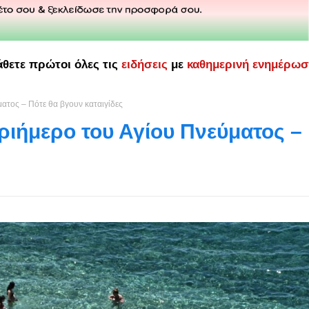
άθετε πρώτοι όλες τις
ειδήσεις
με
καθημερινή ενημέρω
ματος – Πότε θα βγουν καταιγίδες
τριήμερο του Αγίου Πνεύματος –