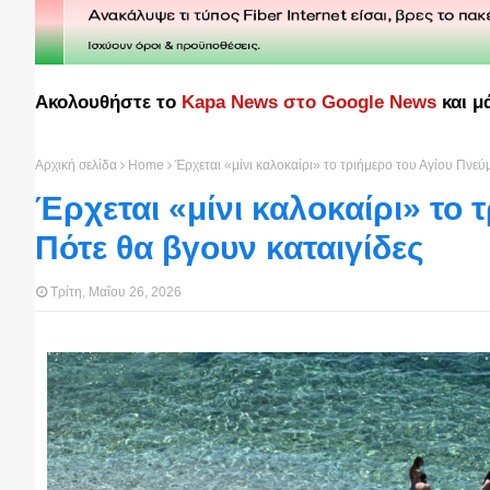
Ακολουθήστε το
Kapa News στο Google News
και μ
Αρχική σελίδα
Home
Έρχεται «μίνι καλοκαίρι» το τριήμερο του Αγίου Πνεύ
Έρχεται «μίνι καλοκαίρι» το 
Πότε θα βγουν καταιγίδες
Τρίτη, Μαΐου 26, 2026