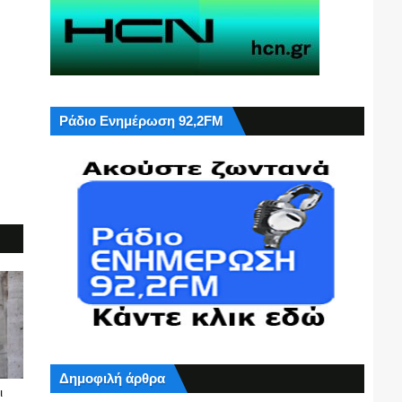
Ράδιο Ενημέρωση 92,2FM
Δημοφιλή άρθρα
ι