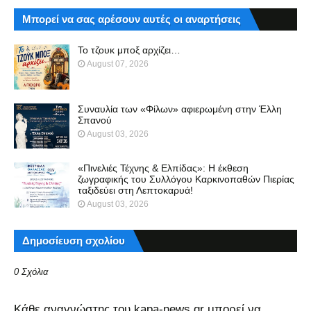
Μπορεί να σας αρέσουν αυτές οι αναρτήσεις
Το τζουκ μπoξ αρχίζει…
August 07, 2026
Συναυλία των «Φίλων» αφιερωμένη στην Έλλη
Σπανού
August 03, 2026
«Πινελιές Τέχνης & Ελπίδας»: Η έκθεση
ζωγραφικής του Συλλόγου Καρκινοπαθών Πιερίας
ταξιδεύει στη Λεπτοκαρυά!
August 03, 2026
Δημοσίευση σχολίου
0 Σχόλια
Kάθε αναγνώστης του kapa-news.gr μπορεί να