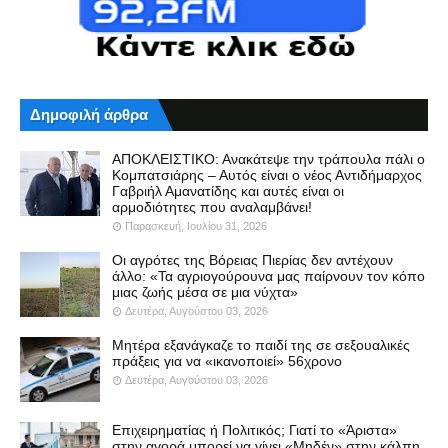
Δημοφιλή άρθρα
ΑΠΟΚΛΕΙΣΤΙΚΟ: Ανακάτεψε την τράπουλα πάλι ο
Κομπατσιάρης – Αυτός είναι ο νέος Αντιδήμαρχος
Γαβριήλ Αμανατίδης και αυτές είναι οι
αρμοδιότητες που αναλαμβάνει!
Παρασκευή, Ιουλίου 31, 2026
Οι αγρότες της Βόρειας Πιερίας δεν αντέχουν
άλλο: «Τα αγριογούρουνα μας παίρνουν τον κόπο
μιας ζωής μέσα σε μια νύχτα»
Δευτέρα, Αυγούστου 03, 2026
Μητέρα εξανάγκαζε το παιδί της σε σεξουαλικές
πράξεις για να «ικανοποιεί» 56χρονο
Δευτέρα, Αυγούστου 03, 2026
Επιχειρηματίας ή Πολιτικός; Γιατί το «Άριστα»
στην αγορά μπορεί να γίνει «Μηδέν» στην κάλπη