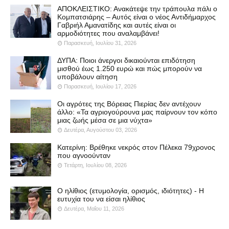
ΑΠΟΚΛΕΙΣΤΙΚΟ: Ανακάτεψε την τράπουλα πάλι ο
Κομπατσιάρης – Αυτός είναι ο νέος Αντιδήμαρχος
Γαβριήλ Αμανατίδης και αυτές είναι οι
αρμοδιότητες που αναλαμβάνει!
Παρασκευή, Ιουλίου 31, 2026
ΔΥΠΑ: Ποιοι άνεργοι δικαιούνται επιδότηση
μισθού έως 1.250 ευρώ και πώς μπορούν να
υποβάλουν αίτηση
Παρασκευή, Ιουλίου 17, 2026
Οι αγρότες της Βόρειας Πιερίας δεν αντέχουν
άλλο: «Τα αγριογούρουνα μας παίρνουν τον κόπο
μιας ζωής μέσα σε μια νύχτα»
Δευτέρα, Αυγούστου 03, 2026
Κατερίνη: Βρέθηκε νεκρός στον Πέλεκα 79χρονος
που αγνοούνταν
Τετάρτη, Ιουλίου 08, 2026
Ο ηλίθιος (ετυμολογία, ορισμός, ιδιότητες) - Η
ευτυχία του να είσαι ηλίθιος
Δευτέρα, Μαΐου 11, 2026