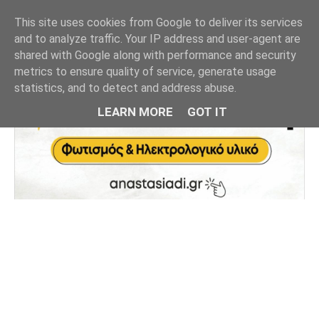
This site uses cookies from Google to deliver its services
and to analyze traffic. Your IP address and user-agent are
shared with Google along with performance and security
metrics to ensure quality of service, generate usage
statistics, and to detect and address abuse.
LEARN MORE
GOT IT