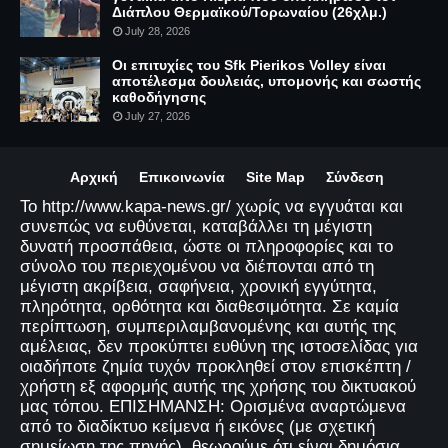
Διάπλου Θερμαϊκού/Τορωναίου (26χλμ.)
July 28, 2026
Οι επιτυχίες του Sfk Pierikos Volley είναι
αποτέλεσμα δουλειάς, υπομονής και σωστής
καθοδήγησης
July 27, 2026
Αρχική
Επικοινωνία
Site Map
Σύνδεση
Το http://www.kapa-news.gr/ χωρίς να εγγυάται και
συνεπώς να ευθύνεται, καταβάλλει τη μέγιστη
δυνατή προσπάθεια, ώστε οι πληροφορίες και το
σύνολο του περιεχομένου να διέπονται από τη
μέγιστη ακρίβεια, σαφήνεια, χρονική εγγύτητα,
πληρότητα, ορθότητα και διαθεσιμότητα. Σε καμία
περίπτωση, συμπεριλαμβανομένης και αυτής της
αμέλειας, δεν προκύπτει ευθύνη της ιστοσελίδας για
οιαδήποτε ζημία τυχόν προκληθεί στον επισκέπτη /
χρήστη εξ αφορμής αυτής της χρήσης του δικτυακού
μας τόπου. ΕΠΙΣΗΜΑΝΣΗ: Ορισμένα αναρτώμενα
από το διαδίκτυο κείμενα ή εικόνες (με σχετική
σημείωση της πηγής), θεωρούμε ότι είναι δημόσια.