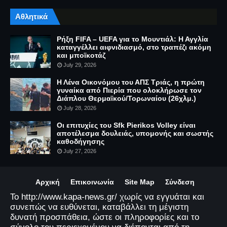
Αθλητικά
Ρήξη FIFA – UEFA για το Μουντιάλ: Η Αγγλία
καταγγέλλει αιφνιδιασμό, στο τραπέζι ακόμη
και μποϊκοτάζ
July 29, 2026
Η Λένα Οικονόμου του ΑΠΣ Τριάς, η πρώτη
γυναίκα από Πιερία που ολοκλήρωσε τον
Διάπλου Θερμαϊκού/Τορωναίου (26χλμ.)
July 28, 2026
Οι επιτυχίες του Sfk Pierikos Volley είναι
αποτέλεσμα δουλειάς, υπομονής και σωστής
καθοδήγησης
July 27, 2026
Αρχική
Επικοινωνία
Site Map
Σύνδεση
Το http://www.kapa-news.gr/ χωρίς να εγγυάται και
συνεπώς να ευθύνεται, καταβάλλει τη μέγιστη
δυνατή προσπάθεια, ώστε οι πληροφορίες και το