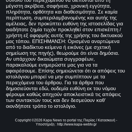
σύνολο του περιεχομένου να διέπονται από τη
μέγιστη ακρίβεια, σαφήνεια, χρονική εγγύτητα,
πληρότητα, ορθότητα και διαθεσιμότητα. Σε καμία
περίπτωση, συμπεριλαμβανομένης και αυτής της
αμέλειας, δεν προκύπτει ευθύνη της ιστοσελίδας για
οιαδήποτε ζημία τυχόν προκληθεί στον επισκέπτη /
χρήστη εξ αφορμής αυτής της χρήσης του δικτυακού
μας τόπου. ΕΠΙΣΗΜΑΝΣΗ: Ορισμένα αναρτώμενα
από το διαδίκτυο κείμενα ή εικόνες (με σχετική
σημείωση της πηγής), θεωρούμε ότι είναι δημόσια.
Αν υπάρχουν δικαιώματα συγγραφέων,
παρακαλούμε ενημερώστε μας για να τα
αφαιρέσουμε. Επίσης σημειώνεται ότι οι απόψεις του
ιστολόγιου μπορεί να μην συμπίπτουν με τα
περιεχόμενα του άρθρου. Για τα άρθρα που
δημοσιεύονται εδώ, ουδεμία ευθύνη εκ του νόμου
φέρουμε καθώς απηχούν αποκλειστικά τις απόψεις
των συντακτών τους και δεν δεσμεύουν καθ’
οιονδήποτε τρόπο το ιστολόγιο.
Copyright ©
2026
Kapa News το portal της Πιερίας
/ Κατασκευή -
Υποστήριξη :
http://www.kapa-webtv.gr