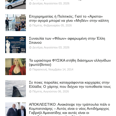
Δευτέρα, Αυγούστου 03, 2026
Επιχειρηματίας ή Πολιτικός; Γιατί το «Άριστα»
στην αγορά μπορεί να γίνει «Μηδέν» στην κάλπη
Πέμπτη, Φεβρουαρίου 05, 2026
Συναυλία των «Φίλων» αφιερωμένη στην Έλλη
Σπανού
Δευτέρα, Αυγούστου 03, 2026
Τα ωραιότερα ΦΥΣΙΚΑ στήθη διάσημων ελληνίδων
(φωτό/βίντεο)
Παρασκευή, Νοεμβρίου 14, 2014
Σε ποιες παραλίες καταγράφονται καρχαρίες στην
Ελλάδα; Ο χάρτης που δείχνει την τοποθεσία τους
Πέμπτη, Αυγούστου 06, 2026
ΑΠΟΚΛΕΙΣΤΙΚΟ: Ανακάτεψε την τράπουλα πάλι ο
Κομπατσιάρης – Αυτός είναι ο νέος Αντιδήμαρχος
Γαβριήλ Αμανατίδης και αυτές είναι οι