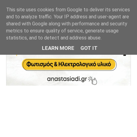
This site uses cookies from Google to deliver its services
and to analyze traffic. Your IP address and user-agent are
shared with Google along with performance and security
metrics to ensure quality of service, generate usage
statistics, and to detect and address abuse.
LEARN MORE
GOT IT