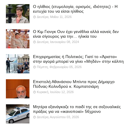
Ο ηλίθιος (ετυμολογία, ορισμός, ιδιότητες) - Η
ευτυχία του να είσαι ηλίθιος
Δευτέρα, Μαΐου 11, 2026
Ο Κιμ Γιονγκ Ουν έχει γενέθλια αλλά κανείς δεν
είναι σίγουρος για την… ηλικία του
Δευτέρα, Ιανουαρίου 08, 2024
Επιχειρηματίας ή Πολιτικός; Γιατί το «Άριστα»
στην αγορά μπορεί να γίνει «Μηδέν» στην κάλπη
Πέμπτη, Φεβρουαρίου 05, 2026
Επιστολή Αθανάσιου Μπίντα προς Δήμαρχο
Πύδνας-Κολινδρού κ. Κομπατσιάρη
Κυριακή, Ιουλίου 12, 2026
Μητέρα εξανάγκαζε το παιδί της σε σεξουαλικές
πράξεις για να «ικανοποιεί» 56χρονο
Δευτέρα, Αυγούστου 03, 2026