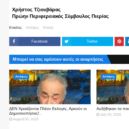
Χρήστος Τζιουβάρας       
Πρώην Περιφερειακός Σύμβουλος Πιερίας 
Ετικέτες:
Απόψεις
Τοπικά
Facebook
Twitter
Μπορεί να σας αρέσουν αυτές οι αναρτήσεις
Απόψεις
Απόψεις
ΔΕΝ Χρειάζονται Πλέον Εκλογές, Αρκούν οι
Αυξήθηκαν τα παι
Δημοσκοπήσεις!..
July 26, 2026
August 03, 2026