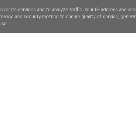
iver its services and to analyze traffic. Your IP address and us
mance and security metrics to ensure quality of service, gener
use.