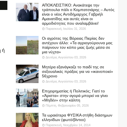
ΑΠΟΚΛΕΙΣΤΙΚΟ: Ανακάτεψε την
τράπουλα πάλι ο Κομπατσιάρης – Αυτός
είναι ο νέος Αντιδήμαρχος Γαβριήλ
Αμανατίδης και αυτές είναι οι
αρμοδιότητες που αναλαμβάνει!
Παρασκευή, Ιουλίου 31, 2026
Οι αγρότες της Βόρειας Πιερίας δεν
αντέχουν άλλο: «Τα αγριογούρουνα μας
παίρνουν τον κόπο μιας ζωής μέσα σε
 ή
μια νύχτα»
Δευτέρα, Αυγούστου 03, 2026
Μητέρα εξανάγκαζε το παιδί της σε
σεξουαλικές πράξεις για να «ικανοποιεί»
56χρονο
Δευτέρα, Αυγούστου 03, 2026
Επιχειρηματίας ή Πολιτικός; Γιατί το
«Άριστα» στην αγορά μπορεί να γίνει
«Μηδέν» στην κάλπη
Πέμπτη, Φεβρουαρίου 05, 2026
Τα ωραιότερα ΦΥΣΙΚΑ στήθη διάσημων
ελληνίδων (φωτό/βίντεο)
Παρασκευή, Νοεμβρίου 14, 2014