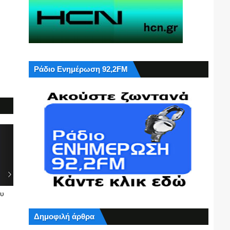
Ράδιο Ενημέρωση 92,2FM
ου
Δημοφιλή άρθρα