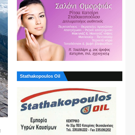
Stathakopoulos Oil
α