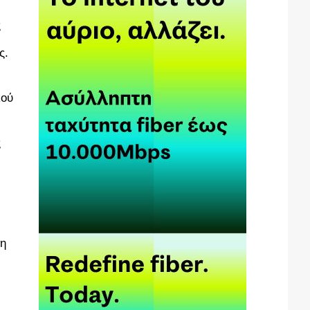
 
ς. 
ού 
 
η 