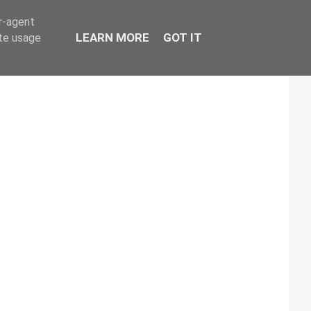
er-agent
LEARN MORE
GOT IT
ate usage