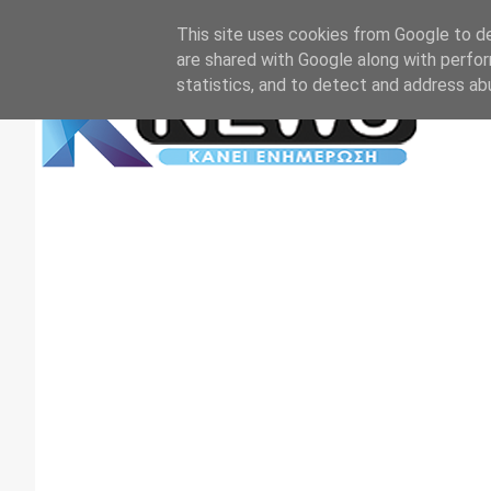
Αρχική
Επικοινωνία
Πρωτοσέλιδα
TV+RADIO
This site uses cookies from Google to del
are shared with Google along with perfor
statistics, and to detect and address ab