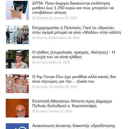
ΔΥΠΑ: Ποιοι άνεργοι δικαιούνται επιδότηση
μισθού έως 1.250 ευρώ και πώς μπορούν να
υποβάλουν αίτηση
Παρασκευή, Ιουλίου 17, 2026
Επιχειρηματίας ή Πολιτικός; Γιατί το «Άριστα»
στην αγορά μπορεί να γίνει «Μηδέν» στην κάλπη
Πέμπτη, Φεβρουαρίου 05, 2026
Ο ηλίθιος (ετυμολογία, ορισμός, ιδιότητες) - Η
ευτυχία του να είσαι ηλίθιος
Δευτέρα, Μαΐου 11, 2026
Ο Κιμ Γιονγκ Ουν έχει γενέθλια αλλά κανείς δεν
είναι σίγουρος για την… ηλικία του
Δευτέρα, Ιανουαρίου 08, 2024
Επιστολή Αθανάσιου Μπίντα προς Δήμαρχο
Πύδνας-Κολινδρού κ. Κομπατσιάρη
Κυριακή, Ιουλίου 12, 2026
Ανακοίνωση έκτακτης διακοπής υδροδότησης