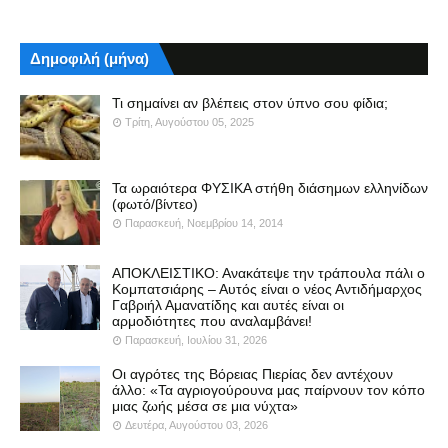
Δημοφιλή (μήνα)
Τι σημαίνει αν βλέπεις στον ύπνο σου φίδια;
Τρίτη, Αυγούστου 05, 2025
Τα ωραιότερα ΦΥΣΙΚΑ στήθη διάσημων ελληνίδων
(φωτό/βίντεο)
Παρασκευή, Νοεμβρίου 14, 2014
ΑΠΟΚΛΕΙΣΤΙΚΟ: Ανακάτεψε την τράπουλα πάλι ο
Κομπατσιάρης – Αυτός είναι ο νέος Αντιδήμαρχος
Γαβριήλ Αμανατίδης και αυτές είναι οι
αρμοδιότητες που αναλαμβάνει!
Παρασκευή, Ιουλίου 31, 2026
Οι αγρότες της Βόρειας Πιερίας δεν αντέχουν
άλλο: «Τα αγριογούρουνα μας παίρνουν τον κόπο
μιας ζωής μέσα σε μια νύχτα»
Δευτέρα, Αυγούστου 03, 2026