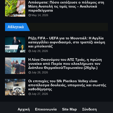
Λιπάσματα: Πόσο εκτόξευσε ο πόλεμος στη
Μέση Ανατολή τις τιμές τους – Αναλυτικά
παραδείγματα
May 14, 2026
Αθλητικά
Ρήξη FIFA – UEFA για το Μουντιάλ: Η Αγγλία
καταγγέλλει αιφνιδιασμό, στο τραπέζι ακόμη
και μποϊκοτάζ
July 29, 2026
Η Λένα Οικονόμου του ΑΠΣ Τριάς, η πρώτη
γυναίκα από Πιερία που ολοκλήρωσε τον
Διάπλου Θερμαϊκού/Τορωναίου (26χλμ.)
July 28, 2026
Οι επιτυχίες του Sfk Pierikos Volley είναι
αποτέλεσμα δουλειάς, υπομονής και σωστής
καθοδήγησης
July 27, 2026
Αρχική
Επικοινωνία
Site Map
Σύνδεση