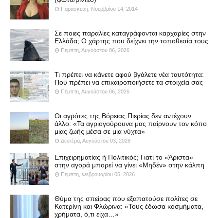
Παρασκευή, Νοεμβρίου 14, 2014
Σε ποιες παραλίες καταγράφονται καρχαρίες στην
Ελλάδα; Ο χάρτης που δείχνει την τοποθεσία τους
Πέμπτη, Αυγούστου 06, 2026
Τι πρέπει να κάνετε αφού βγάλετε νέα ταυτότητα:
Πού πρέπει να επικαιροποιήσετε τα στοιχεία σας
Πέμπτη, Αυγούστου 06, 2026
Οι αγρότες της Βόρειας Πιερίας δεν αντέχουν
άλλο: «Τα αγριογούρουνα μας παίρνουν τον κόπο
μιας ζωής μέσα σε μια νύχτα»
Δευτέρα, Αυγούστου 03, 2026
Επιχειρηματίας ή Πολιτικός; Γιατί το «Άριστα»
στην αγορά μπορεί να γίνει «Μηδέν» στην κάλπη
Πέμπτη, Φεβρουαρίου 05, 2026
Θύμα της σπείρας που εξαπατούσε πολίτες σε
Κατερίνη και Φλώρινα: «Τους έδωσα κοσμήματα,
χρήματα, ό,τι είχα…»