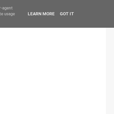
er-agent
LEARN MORE
GOT IT
ate usage