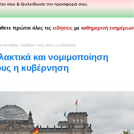
άθετε πρώτοι όλες τις
ειδήσεις
με
καθημερινή ενημέρω
η κάνναβης «κερδίζει» τους νέους η κυβέρνηση
ακτικά και νομιμοποίηση
ους η κυβέρνηση