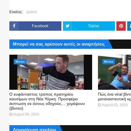
Ετικέτες:
Διεθνή
Facebook
Twitter
Μπορεί να σας αρέσουν αυτές οι αναρτήσεις
Βίντεο
Βίντεο
Ο ευφάνταστος τρόπος πρατηρίου
Πώς ένα viral βίν
καυσίμων στη Νέα Υόρκη: Προσφέρει
μεταναστευτική κ
έκπτωση σε όσους οδηγούς… χορέψουν
August 03, 2026
(βίντεο)
August 08, 2026
Δημοσίευση σχολίου