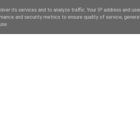
iver its services and to analyze traffic. Your IP address and us
mance and security metrics to ensure quality of service, gener
use.