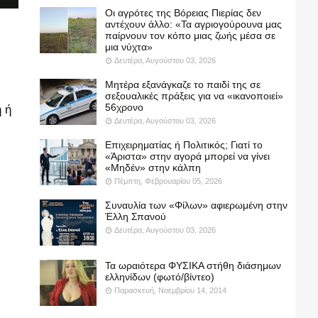
Οι αγρότες της Βόρειας Πιερίας δεν
αντέχουν άλλο: «Τα αγριογούρουνα μας
παίρνουν τον κόπο μιας ζωής μέσα σε
μια νύχτα»
Δευτέρα, Αυγούστου 03, 2026
Μητέρα εξανάγκαζε το παιδί της σε
σεξουαλικές πράξεις για να «ικανοποιεί»
56χρονο
 ή
Δευτέρα, Αυγούστου 03, 2026
Επιχειρηματίας ή Πολιτικός; Γιατί το
«Άριστα» στην αγορά μπορεί να γίνει
«Μηδέν» στην κάλπη
Πέμπτη, Φεβρουαρίου 05, 2026
Συναυλία των «Φίλων» αφιερωμένη στην
Έλλη Σπανού
Δευτέρα, Αυγούστου 03, 2026
Τα ωραιότερα ΦΥΣΙΚΑ στήθη διάσημων
ελληνίδων (φωτό/βίντεο)
Παρασκευή, Νοεμβρίου 14, 2014