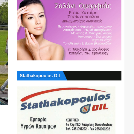
Stathakopoulos Oil