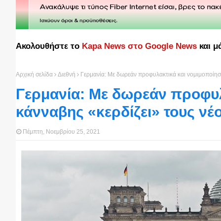
Ακολουθήστε το
Kapa News στο Google News
και μ
Αρχική σελίδα
Διεθνή
Γερμανία: Με δωρεάν προφυλακτικά και νομιμοποίησ
Γερμανία: Με δωρεάν προφυλ
κάνναβης «κερδίζει» τους νέ
Πέμπτη, Νοεμβρίου 25, 2021