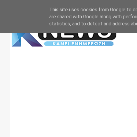
Αρχική
Επικοινωνία
Πρωτοσέλιδα
TV+RADIO
This site uses cookies from Google to del
are shared with Google along with perfor
statistics, and to detect and address ab