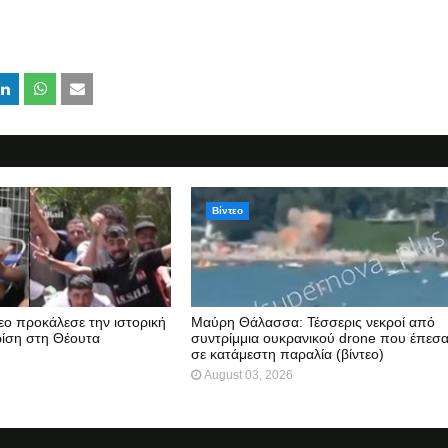
Βίντεο
τεο προκάλεσε την ιστορική
Μαύρη Θάλασσα: Τέσσερις νεκροί από
ρίση στη Θέουτα
συντρίμμια ουκρανικού drone που έπεσ
σε κατάμεστη παραλία (βίντεο)
August 03, 2026