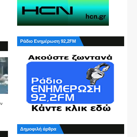
Ράδιο Ενημέρωση 92,2FM
αν
Δημοφιλή άρθρα