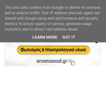
This site uses cookies from Google to deliver its services
and to analyze traffic. Your IP address and user-agent are
shared with Google along with performance and security
metrics to ensure quality of service, generate usage
statistics, and to detect and address abuse.
LEARN MORE
GOT IT