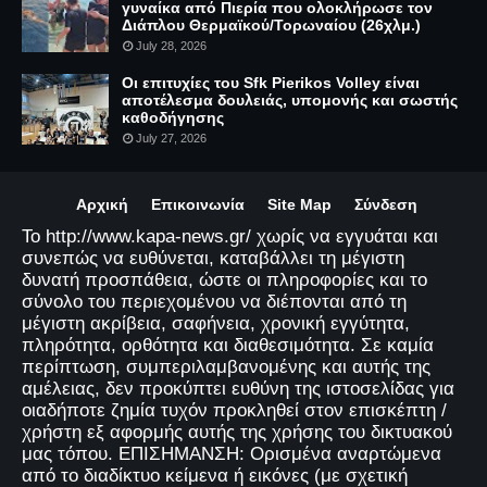
γυναίκα από Πιερία που ολοκλήρωσε τον
Διάπλου Θερμαϊκού/Τορωναίου (26χλμ.)
July 28, 2026
Οι επιτυχίες του Sfk Pierikos Volley είναι
αποτέλεσμα δουλειάς, υπομονής και σωστής
καθοδήγησης
July 27, 2026
Αρχική
Επικοινωνία
Site Map
Σύνδεση
Το http://www.kapa-news.gr/ χωρίς να εγγυάται και
συνεπώς να ευθύνεται, καταβάλλει τη μέγιστη
δυνατή προσπάθεια, ώστε οι πληροφορίες και το
σύνολο του περιεχομένου να διέπονται από τη
μέγιστη ακρίβεια, σαφήνεια, χρονική εγγύτητα,
πληρότητα, ορθότητα και διαθεσιμότητα. Σε καμία
περίπτωση, συμπεριλαμβανομένης και αυτής της
αμέλειας, δεν προκύπτει ευθύνη της ιστοσελίδας για
οιαδήποτε ζημία τυχόν προκληθεί στον επισκέπτη /
χρήστη εξ αφορμής αυτής της χρήσης του δικτυακού
μας τόπου. ΕΠΙΣΗΜΑΝΣΗ: Ορισμένα αναρτώμενα
από το διαδίκτυο κείμενα ή εικόνες (με σχετική