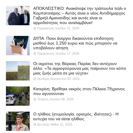
ΑΠΟΚΛΕΙΣΤΙΚΟ: Ανακάτεψε την τράπουλα πάλι ο
Κομπατσιάρης – Αυτός είναι ο νέος Αντιδήμαρχος
Γαβριήλ Αμανατίδης και αυτές είναι οι
αρμοδιότητες που αναλαμβάνει!
Παρασκευή, Ιουλίου 31, 2026
ΔΥΠΑ: Ποιοι άνεργοι δικαιούνται επιδότηση
μισθού έως 1.250 ευρώ και πώς μπορούν να
υποβάλουν αίτηση
Παρασκευή, Ιουλίου 17, 2026
Οι αγρότες της Βόρειας Πιερίας δεν αντέχουν
άλλο: «Τα αγριογούρουνα μας παίρνουν τον κόπο
μιας ζωής μέσα σε μια νύχτα»
Δευτέρα, Αυγούστου 03, 2026
Κατερίνη: Βρέθηκε νεκρός στον Πέλεκα 79χρονος
που αγνοούνταν
Τετάρτη, Ιουλίου 08, 2026
Ο ηλίθιος (ετυμολογία, ορισμός, ιδιότητες) - Η
ευτυχία του να είσαι ηλίθιος
Δευτέρα, Μαΐου 11, 2026