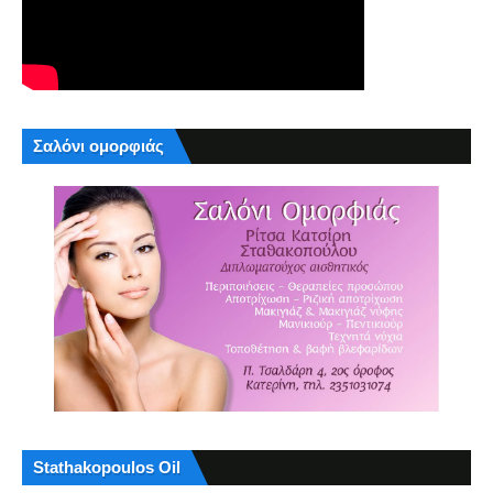
Σαλόνι ομορφιάς
Stathakopoulos Oil