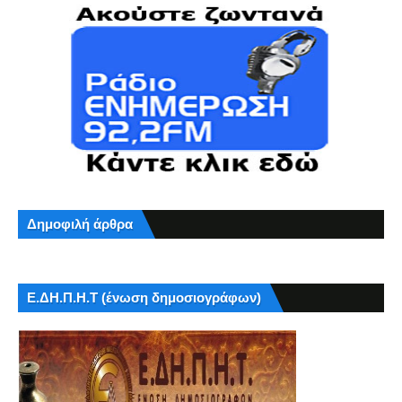
Δημοφιλή άρθρα
Ε.ΔΗ.Π.Η.Τ (ένωση δημοσιογράφων)