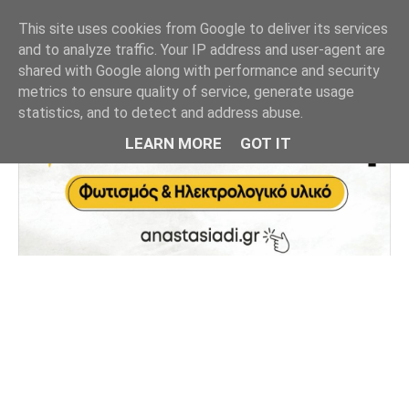
This site uses cookies from Google to deliver its services
and to analyze traffic. Your IP address and user-agent are
shared with Google along with performance and security
metrics to ensure quality of service, generate usage
statistics, and to detect and address abuse.
LEARN MORE
GOT IT