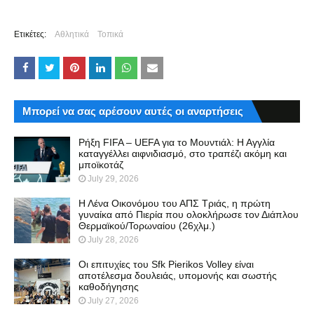
Ετικέτες:
Αθλητικά
Τοπικά
Μπορεί να σας αρέσουν αυτές οι αναρτήσεις
Ρήξη FIFA – UEFA για το Μουντιάλ: Η Αγγλία
καταγγέλλει αιφνιδιασμό, στο τραπέζι ακόμη και
μποϊκοτάζ
July 29, 2026
Η Λένα Οικονόμου του ΑΠΣ Τριάς, η πρώτη
γυναίκα από Πιερία που ολοκλήρωσε τον Διάπλου
Θερμαϊκού/Τορωναίου (26χλμ.)
July 28, 2026
Οι επιτυχίες του Sfk Pierikos Volley είναι
αποτέλεσμα δουλειάς, υπομονής και σωστής
καθοδήγησης
July 27, 2026