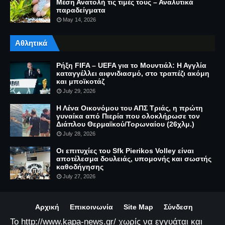
Μέση Ανατολή τις τιμές τους – Αναλυτικά
παραδείγματα
May 14, 2026
Αθλητικά
Ρήξη FIFA – UEFA για το Μουντιάλ: Η Αγγλία
καταγγέλλει αιφνιδιασμό, στο τραπέζι ακόμη
και μποϊκοτάζ
July 29, 2026
Η Λένα Οικονόμου του ΑΠΣ Τριάς, η πρώτη
γυναίκα από Πιερία που ολοκλήρωσε τον
Διάπλου Θερμαϊκού/Τορωναίου (26χλμ.)
July 28, 2026
Οι επιτυχίες του Sfk Pierikos Volley είναι
αποτέλεσμα δουλειάς, υπομονής και σωστής
καθοδήγησης
July 27, 2026
Αρχική
Επικοινωνία
Site Map
Σύνδεση
Το http://www.kapa-news.gr/ χωρίς να εγγυάται και