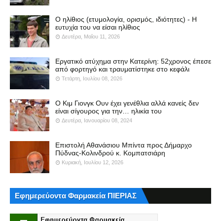
Ο ηλίθιος (ετυμολογία, ορισμός, ιδιότητες) - Η
ευτυχία του να είσαι ηλίθιος
Δευτέρα, Μαΐου 11, 2026
Εργατικό ατύχημα στην Κατερίνη: 52χρονος έπεσε
από φορτηγό και τραυματίστηκε στο κεφάλι
Τετάρτη, Ιουλίου 08, 2026
Ο Κιμ Γιονγκ Ουν έχει γενέθλια αλλά κανείς δεν
είναι σίγουρος για την… ηλικία του
Δευτέρα, Ιανουαρίου 08, 2024
Επιστολή Αθανάσιου Μπίντα προς Δήμαρχο
Πύδνας-Κολινδρού κ. Κομπατσιάρη
Κυριακή, Ιουλίου 12, 2026
Εφημερεύοντα Φαρμακεία ΠΙΕΡΙΑΣ