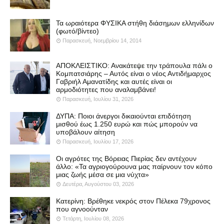
Τα ωραιότερα ΦΥΣΙΚΑ στήθη διάσημων ελληνίδων
(φωτό/βίντεο)
Παρασκευή, Νοεμβρίου 14, 2014
ΑΠΟΚΛΕΙΣΤΙΚΟ: Ανακάτεψε την τράπουλα πάλι ο
Κομπατσιάρης – Αυτός είναι ο νέος Αντιδήμαρχος
Γαβριήλ Αμανατίδης και αυτές είναι οι
αρμοδιότητες που αναλαμβάνει!
Παρασκευή, Ιουλίου 31, 2026
ΔΥΠΑ: Ποιοι άνεργοι δικαιούνται επιδότηση
μισθού έως 1.250 ευρώ και πώς μπορούν να
υποβάλουν αίτηση
Παρασκευή, Ιουλίου 17, 2026
Οι αγρότες της Βόρειας Πιερίας δεν αντέχουν
άλλο: «Τα αγριογούρουνα μας παίρνουν τον κόπο
μιας ζωής μέσα σε μια νύχτα»
Δευτέρα, Αυγούστου 03, 2026
Κατερίνη: Βρέθηκε νεκρός στον Πέλεκα 79χρονος
που αγνοούνταν
Τετάρτη, Ιουλίου 08, 2026