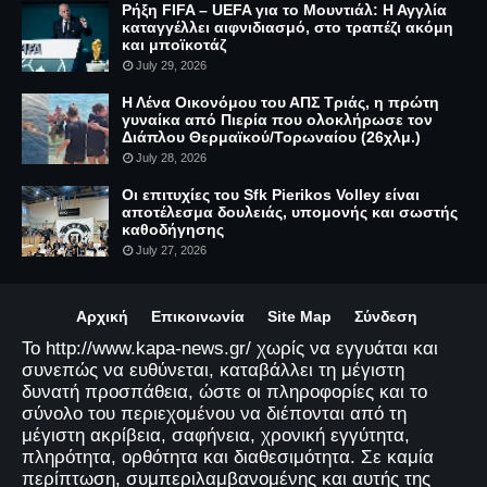
Ρήξη FIFA – UEFA για το Μουντιάλ: Η Αγγλία
καταγγέλλει αιφνιδιασμό, στο τραπέζι ακόμη
και μποϊκοτάζ
July 29, 2026
Η Λένα Οικονόμου του ΑΠΣ Τριάς, η πρώτη
γυναίκα από Πιερία που ολοκλήρωσε τον
Διάπλου Θερμαϊκού/Τορωναίου (26χλμ.)
July 28, 2026
Οι επιτυχίες του Sfk Pierikos Volley είναι
αποτέλεσμα δουλειάς, υπομονής και σωστής
καθοδήγησης
July 27, 2026
Αρχική
Επικοινωνία
Site Map
Σύνδεση
Το http://www.kapa-news.gr/ χωρίς να εγγυάται και
συνεπώς να ευθύνεται, καταβάλλει τη μέγιστη
δυνατή προσπάθεια, ώστε οι πληροφορίες και το
σύνολο του περιεχομένου να διέπονται από τη
μέγιστη ακρίβεια, σαφήνεια, χρονική εγγύτητα,
πληρότητα, ορθότητα και διαθεσιμότητα. Σε καμία
περίπτωση, συμπεριλαμβανομένης και αυτής της