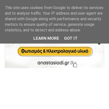
This site uses cookies from Google to deliver its services
and to analyze traffic. Your IP address and user-agent are
shared with Google along with performance and security
metrics to ensure quality of service, generate usage
statistics, and to detect and address abuse.
LEARN MORE
GOT IT