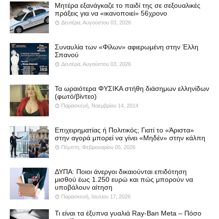
Μητέρα εξανάγκαζε το παιδί της σε σεξουαλικές
πράξεις για να «ικανοποιεί» 56χρονο
Δευτέρα, Αυγούστου 03, 2026
Συναυλία των «Φίλων» αφιερωμένη στην Έλλη
Σπανού
Δευτέρα, Αυγούστου 03, 2026
Τα ωραιότερα ΦΥΣΙΚΑ στήθη διάσημων ελληνίδων
(φωτό/βίντεο)
Παρασκευή, Νοεμβρίου 14, 2014
Επιχειρηματίας ή Πολιτικός; Γιατί το «Άριστα»
στην αγορά μπορεί να γίνει «Μηδέν» στην κάλπη
Πέμπτη, Φεβρουαρίου 05, 2026
ΔΥΠΑ: Ποιοι άνεργοι δικαιούνται επιδότηση
μισθού έως 1.250 ευρώ και πώς μπορούν να
υποβάλουν αίτηση
Παρασκευή, Ιουλίου 17, 2026
Τι είναι τα έξυπνα γυαλιά Ray-Ban Meta – Πόσο