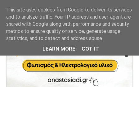
This site uses cookies from Google to deliver its services
and to analyze traffic. Your IP address and user-agent are
shared with Google along with performance and security
metrics to ensure quality of service, generate usage
statistics, and to detect and address abuse.
LEARN MORE
GOT IT