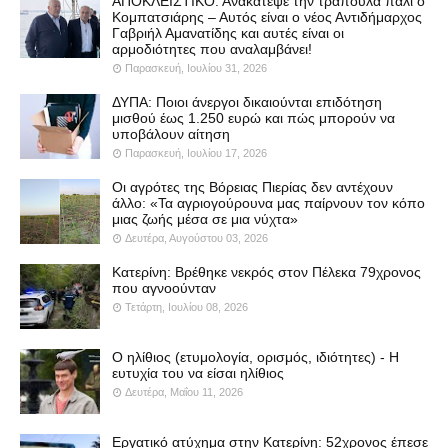
ΑΠΟΚΛΕΙΣΤΙΚΟ: Ανακάτεψε την τράπουλα πάλι ο
Κομπατσιάρης – Αυτός είναι ο νέος Αντιδήμαρχος
Γαβριήλ Αμανατίδης και αυτές είναι οι
αρμοδιότητες που αναλαμβάνει!
Παρασκευή, Ιουλίου 31, 2026
ΔΥΠΑ: Ποιοι άνεργοι δικαιούνται επιδότηση
μισθού έως 1.250 ευρώ και πώς μπορούν να
υποβάλουν αίτηση
Παρασκευή, Ιουλίου 17, 2026
Οι αγρότες της Βόρειας Πιερίας δεν αντέχουν
άλλο: «Τα αγριογούρουνα μας παίρνουν τον κόπο
μιας ζωής μέσα σε μια νύχτα»
Δευτέρα, Αυγούστου 03, 2026
Κατερίνη: Βρέθηκε νεκρός στον Πέλεκα 79χρονος
που αγνοούνταν
Τετάρτη, Ιουλίου 08, 2026
Ο ηλίθιος (ετυμολογία, ορισμός, ιδιότητες) - Η
ευτυχία του να είσαι ηλίθιος
Δευτέρα, Μαΐου 11, 2026
Εργατικό ατύχημα στην Κατερίνη: 52χρονος έπεσε