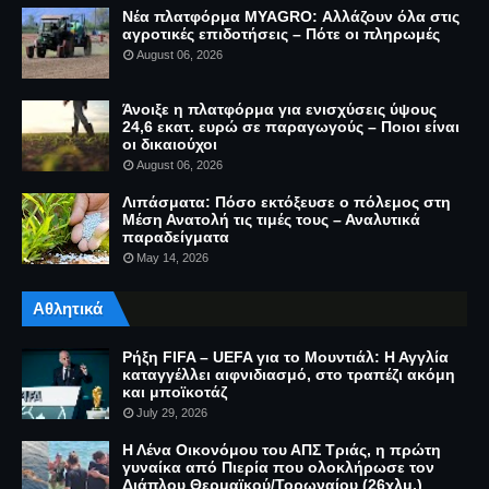
Νέα πλατφόρμα MYAGRO: Αλλάζουν όλα στις
αγροτικές επιδοτήσεις – Πότε οι πληρωμές
August 06, 2026
Άνοιξε η πλατφόρμα για ενισχύσεις ύψους
24,6 εκατ. ευρώ σε παραγωγούς – Ποιοι είναι
οι δικαιούχοι
August 06, 2026
Λιπάσματα: Πόσο εκτόξευσε ο πόλεμος στη
Μέση Ανατολή τις τιμές τους – Αναλυτικά
παραδείγματα
May 14, 2026
Αθλητικά
Ρήξη FIFA – UEFA για το Μουντιάλ: Η Αγγλία
καταγγέλλει αιφνιδιασμό, στο τραπέζι ακόμη
και μποϊκοτάζ
July 29, 2026
Η Λένα Οικονόμου του ΑΠΣ Τριάς, η πρώτη
γυναίκα από Πιερία που ολοκλήρωσε τον
Διάπλου Θερμαϊκού/Τορωναίου (26χλμ.)