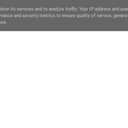
iver its services and to analyze traffic. Your IP address and us
mance and security metrics to ensure quality of service, gener
use.