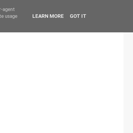
er-agent
LEARN MORE
GOT IT
ate usage