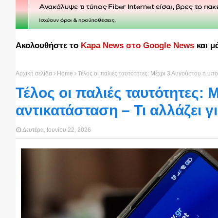
Ακολουθήστε το
Kapa News στο Google News
και μ
Αρχική σελίδα
Home
Τέλος οι παλιές ταυτότητες: Μέχρι 3 Αυγούστου η υπο
Τέλος οι παλιές ταυτότητες:
αντικατάσταση – Τι αλλάζει γι
Δευτέρα, Ιουνίου 22, 2026