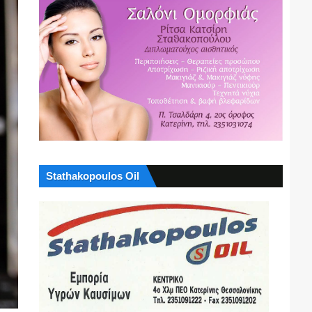
Stathakopoulos Oil