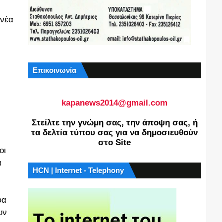
 νέα
Επικοινωνία
kapanews2014@gmail.com
Στείλτε την γνώμη σας, την άποψη σας, ή
τα δελτία τύπου σας για να δημοσιευθούν
στο Site
οι
ά
HCN | Internet - Telephony
φα
υν