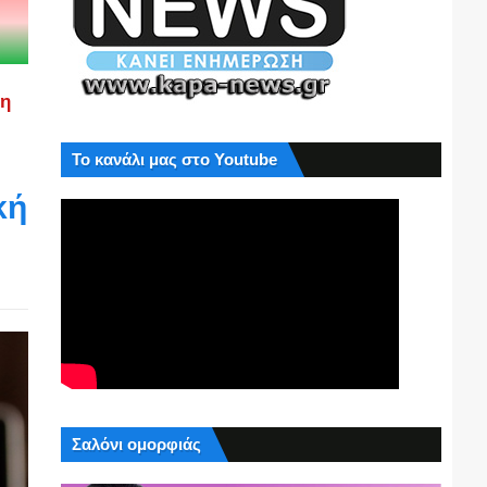
ση
Το κανάλι μας στο Youtube
κή
Σαλόνι ομορφιάς