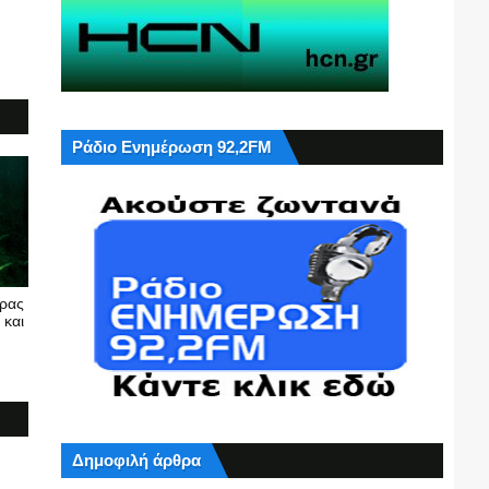
Ράδιο Ενημέρωση 92,2FM
υρας
 και
Δημοφιλή άρθρα