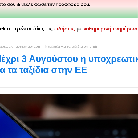
άθετε πρώτοι όλες τις
ειδήσεις
με
καθημερινή ενημέρω
χρεωτική αντικατάσταση – Τι αλλάζει για τα ταξίδια στην ΕΕ
 Μέχρι 3 Αυγούστου η υποχρεωτι
α τα ταξίδια στην ΕΕ