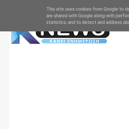
Αρχική
Επικοινωνία
Πρωτοσέλιδα
TV+RADIO
This site uses cookies from Google to del
are shared with Google along with perfor
statistics, and to detect and address ab