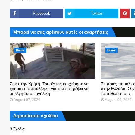
Facebook
Twitter
Μπορεί να σας αρέσουν αυτές οι αναρτήσεις
Home
Home
Σοκ στην Κρήτη: Τουρίστας επιχείρησε να
Σε ποιες παραλίε
χρηματίσει υπάλληλο για του επιτρέψει να
στην Ελλάδα; Ο χ
ασελγήσει σε ανήλικη
τοποθεσία τους
August 07, 2026
August 06, 2026
Δημοσίευση σχολίου
0 Σχόλια