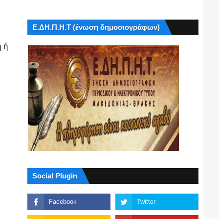
Ε.ΔΗ.Π.Η.Τ (ένωση δημοσιογράφων)
 ή
Social Plugin