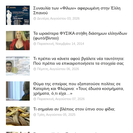
Συναυλία των «Φίλων» αφιερωμένη στην Έλλη
Σπανού
Δευτέρα, Αυγούστου 03, 2026
Τα ωραιότερα ΦΥΣΙΚΑ στήθη διάσημων ελληνίδων
(φωτό/βίντεο)
Παρασκευή, Νοεμβρίου 14, 2014
Τι πρέπει να κάνετε αφού βγάλετε νέα ταυτότητα:
Πού πρέπει να επικαιροποιήσετε τα στοιχεία σας
Πέμπτη, Αυγούστου 06, 2026
Θύμα της σπείρας που εξαπατούσε πολίτες σε
Κατερίνη και Φλώρινα: «Τους έδωσα κοσμήματα,
χρήματα, ό,τι είχα…»
Παρασκευή, Αυγούστου 07, 2026
Τι σημαίνει αν βλέπεις στον ύπνο σου φίδια;
Τρίτη, Αυγούστου 05, 2025