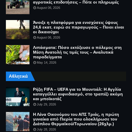
αγροτικές επιδοτήσεις – Πότε οι πληρωμές
August 06, 2026
Άνοιξε η πλατφόρμα για ενισχύσεις ύψους
24,6 εκατ. ευρώ σε παραγωγούς – Ποιοι είναι
οι δικαιούχοι
August 06, 2026
Λιπάσματα: Πόσο εκτόξευσε ο πόλεμος στη
Μέση Ανατολή τις τιμές τους – Αναλυτικά
παραδείγματα
May 14, 2026
Αθλητικά
Ρήξη FIFA – UEFA για το Μουντιάλ: Η Αγγλία
καταγγέλλει αιφνιδιασμό, στο τραπέζι ακόμη
και μποϊκοτάζ
July 29, 2026
Η Λένα Οικονόμου του ΑΠΣ Τριάς, η πρώτη
γυναίκα από Πιερία που ολοκλήρωσε τον
Διάπλου Θερμαϊκού/Τορωναίου (26χλμ.)
July 28, 2026