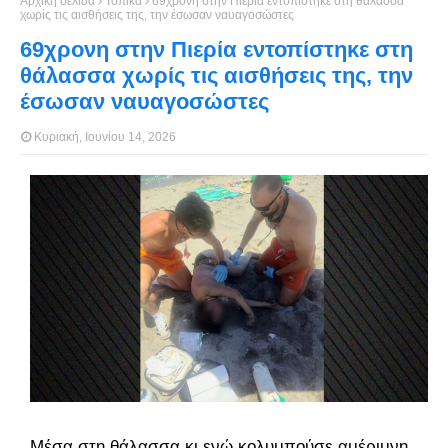
Αρχική σελίδα
Τοπικά
69χρονη στην Πιερία εντοπίστηκε στη θάλασσα
χωρίς τις αισθήσεις της, την έσωσαν ναυαγοσώστες
69χρονη στην Πιερία εντοπίστηκε στη
θάλασσα χωρίς τις αισθήσεις της, την
έσωσαν ναυαγοσώστες
Κυριακή, Ιουνίου 14, 2026
Μέσα στη θάλασσα κι ενώ κολυμπούσε αμέριμνη