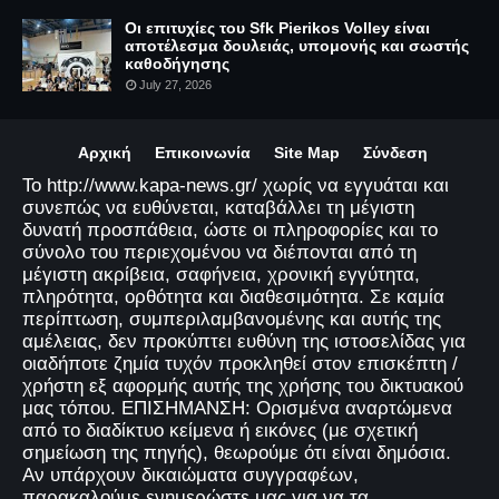
Οι επιτυχίες του Sfk Pierikos Volley είναι
αποτέλεσμα δουλειάς, υπομονής και σωστής
καθοδήγησης
July 27, 2026
Αρχική
Επικοινωνία
Site Map
Σύνδεση
Το http://www.kapa-news.gr/ χωρίς να εγγυάται και
συνεπώς να ευθύνεται, καταβάλλει τη μέγιστη
δυνατή προσπάθεια, ώστε οι πληροφορίες και το
σύνολο του περιεχομένου να διέπονται από τη
μέγιστη ακρίβεια, σαφήνεια, χρονική εγγύτητα,
πληρότητα, ορθότητα και διαθεσιμότητα. Σε καμία
περίπτωση, συμπεριλαμβανομένης και αυτής της
αμέλειας, δεν προκύπτει ευθύνη της ιστοσελίδας για
οιαδήποτε ζημία τυχόν προκληθεί στον επισκέπτη /
χρήστη εξ αφορμής αυτής της χρήσης του δικτυακού
μας τόπου. ΕΠΙΣΗΜΑΝΣΗ: Ορισμένα αναρτώμενα
από το διαδίκτυο κείμενα ή εικόνες (με σχετική
σημείωση της πηγής), θεωρούμε ότι είναι δημόσια.
Αν υπάρχουν δικαιώματα συγγραφέων,
παρακαλούμε ενημερώστε μας για να τα