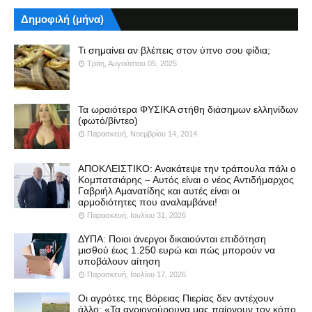
Δημοφιλή (μήνα)
Τι σημαίνει αν βλέπεις στον ύπνο σου φίδια;
Τρίτη, Αυγούστου 05, 2025
Τα ωραιότερα ΦΥΣΙΚΑ στήθη διάσημων ελληνίδων
(φωτό/βίντεο)
Παρασκευή, Νοεμβρίου 14, 2014
ΑΠΟΚΛΕΙΣΤΙΚΟ: Ανακάτεψε την τράπουλα πάλι ο
Κομπατσιάρης – Αυτός είναι ο νέος Αντιδήμαρχος
Γαβριήλ Αμανατίδης και αυτές είναι οι
αρμοδιότητες που αναλαμβάνει!
Παρασκευή, Ιουλίου 31, 2026
ΔΥΠΑ: Ποιοι άνεργοι δικαιούνται επιδότηση
μισθού έως 1.250 ευρώ και πώς μπορούν να
υποβάλουν αίτηση
Παρασκευή, Ιουλίου 17, 2026
Οι αγρότες της Βόρειας Πιερίας δεν αντέχουν
άλλο: «Τα αγριογούρουνα μας παίρνουν τον κόπο