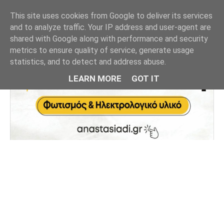
This site uses cookies from Google to deliver its services
and to analyze traffic. Your IP address and user-agent are
shared with Google along with performance and security
metrics to ensure quality of service, generate usage
statistics, and to detect and address abuse.
LEARN MORE
GOT IT