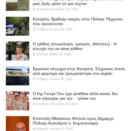
μιας ζωής μέσα σε μια νύχτα»
Δευτέρα, Αυγούστου 03, 2026
Κατερίνη: Βρέθηκε νεκρός στον Πέλεκα 79χρονος
που αγνοούνταν
Τετάρτη, Ιουλίου 08, 2026
Ο ηλίθιος (ετυμολογία, ορισμός, ιδιότητες) - Η
ευτυχία του να είσαι ηλίθιος
Δευτέρα, Μαΐου 11, 2026
Εργατικό ατύχημα στην Κατερίνη: 52χρονος έπεσε
από φορτηγό και τραυματίστηκε στο κεφάλι
Τετάρτη, Ιουλίου 08, 2026
Ο Κιμ Γιονγκ Ουν έχει γενέθλια αλλά κανείς δεν
είναι σίγουρος για την… ηλικία του
Δευτέρα, Ιανουαρίου 08, 2024
Επιστολή Αθανάσιου Μπίντα προς Δήμαρχο
Πύδνας-Κολινδρού κ. Κομπατσιάρη
Κυριακή, Ιουλίου 12, 2026