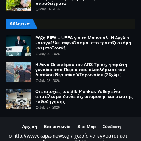
παραδείγματα
May 14, 2026
Αθλητικά
Ρήξη FIFA – UEFA για το Μουντιάλ: Η Αγγλία
καταγγέλλει αιφνιδιασμό, στο τραπέζι ακόμη
και μποϊκοτάζ
July 29, 2026
Η Λένα Οικονόμου του ΑΠΣ Τριάς, η πρώτη
γυναίκα από Πιερία που ολοκλήρωσε τον
Διάπλου Θερμαϊκού/Τορωναίου (26χλμ.)
July 28, 2026
Οι επιτυχίες του Sfk Pierikos Volley είναι
αποτέλεσμα δουλειάς, υπομονής και σωστής
καθοδήγησης
July 27, 2026
Αρχική
Επικοινωνία
Site Map
Σύνδεση
Το http://www.kapa-news.gr/ χωρίς να εγγυάται και