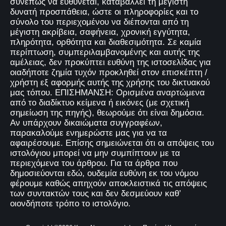
συνεπώς να ευθύνεται, καταβάλλει τη μέγιστη
δυνατή προσπάθεια, ώστε οι πληροφορίες και το
σύνολο του περιεχομένου να διέπονται από τη
μέγιστη ακρίβεια, σαφήνεια, χρονική εγγύτητα,
πληρότητα, ορθότητα και διαθεσιμότητα. Σε καμία
περίπτωση, συμπεριλαμβανομένης και αυτής της
αμέλειας, δεν προκύπτει ευθύνη της ιστοσελίδας για
οιαδήποτε ζημία τυχόν προκληθεί στον επισκέπτη /
χρήστη εξ αφορμής αυτής της χρήσης του δικτυακού
μας τόπου. ΕΠΙΣΗΜΑΝΣΗ: Ορισμένα αναρτώμενα
από το διαδίκτυο κείμενα ή εικόνες (με σχετική
σημείωση της πηγής), θεωρούμε ότι είναι δημόσια.
Αν υπάρχουν δικαιώματα συγγραφέων,
παρακαλούμε ενημερώστε μας για να τα
αφαιρέσουμε. Επίσης σημειώνεται ότι οι απόψεις του
ιστολόγιου μπορεί να μην συμπίπτουν με τα
περιεχόμενα του άρθρου. Για τα άρθρα που
δημοσιεύονται εδώ, ουδεμία ευθύνη εκ του νόμου
φέρουμε καθώς απηχούν αποκλειστικά τις απόψεις
των συντακτών τους και δεν δεσμεύουν καθ’
οιονδήποτε τρόπο το ιστολόγιο.