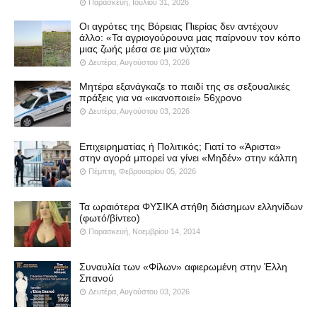
Παρασκευή, Ιουλίου 31, 2026
Οι αγρότες της Βόρειας Πιερίας δεν αντέχουν
άλλο: «Τα αγριογούρουνα μας παίρνουν τον κόπο
μιας ζωής μέσα σε μια νύχτα»
Δευτέρα, Αυγούστου 03, 2026
Μητέρα εξανάγκαζε το παιδί της σε σεξουαλικές
πράξεις για να «ικανοποιεί» 56χρονο
Δευτέρα, Αυγούστου 03, 2026
Επιχειρηματίας ή Πολιτικός; Γιατί το «Άριστα»
στην αγορά μπορεί να γίνει «Μηδέν» στην κάλπη
Πέμπτη, Φεβρουαρίου 05, 2026
Τα ωραιότερα ΦΥΣΙΚΑ στήθη διάσημων ελληνίδων
(φωτό/βίντεο)
Παρασκευή, Νοεμβρίου 14, 2014
Συναυλία των «Φίλων» αφιερωμένη στην Έλλη
Σπανού
Δευτέρα, Αυγούστου 03, 2026