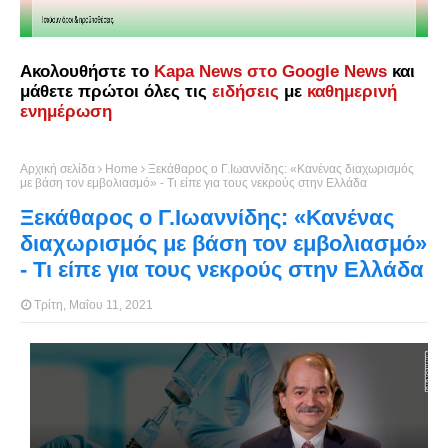
Ακολουθήστε το
Kapa News στο Google News
και
μάθετε πρώτοι όλες τις
ειδήσεις
με
καθημερινή
ενημέρωση
Αρχική σελίδα
Home
Ξεκάθαρος ο Γ.Ιωαννίδης: «Κανένας διαχωρισμός
με βάση τον εμβολιασμό» - Τι είπε για τους νεκρούς στην Ελλάδα
Ξεκάθαρος ο Γ.Ιωαννίδης: «Κανένας
διαχωρισμός με βάση τον εμβολιασμό»
- Τι είπε για τους νεκρούς στην Ελλάδα
Τρίτη, Μαΐου 11, 2021