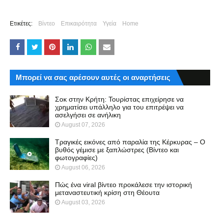
Ετικέτες:
Βίντεο
Επικαιρότητα
Υγεία
Home
Μπορεί να σας αρέσουν αυτές οι αναρτήσεις
Σοκ στην Κρήτη: Τουρίστας επιχείρησε να
χρηματίσει υπάλληλο για του επιτρέψει να
ασελγήσει σε ανήλικη
August 07, 2026
Τραγικές εικόνες από παραλία της Κέρκυρας – Ο
βυθός γέμισε με ξαπλώστρες (Βίντεο και
φωτογραφίες)
August 06, 2026
Πώς ένα viral βίντεο προκάλεσε την ιστορική
μεταναστευτική κρίση στη Θέουτα
August 03, 2026