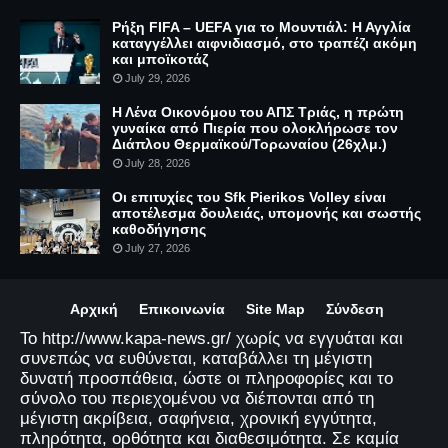
Ρήξη FIFA – UEFA για το Μουντιάλ: Η Αγγλία
καταγγέλλει αιφνιδιασμό, στο τραπέζι ακόμη
και μποϊκοτάζ
July 29, 2026
Η Λένα Οικονόμου του ΑΠΣ Τριάς, η πρώτη
γυναίκα από Πιερία που ολοκλήρωσε τον
Διάπλου Θερμαϊκού/Τορωναίου (26χλμ.)
July 28, 2026
Οι επιτυχίες του Sfk Pierikos Volley είναι
αποτέλεσμα δουλειάς, υπομονής και σωστής
καθοδήγησης
July 27, 2026
Αρχική
Επικοινωνία
Site Map
Σύνδεση
Το http://www.kapa-news.gr/ χωρίς να εγγυάται και
συνεπώς να ευθύνεται, καταβάλλει τη μέγιστη
δυνατή προσπάθεια, ώστε οι πληροφορίες και το
σύνολο του περιεχομένου να διέπονται από τη
μέγιστη ακρίβεια, σαφήνεια, χρονική εγγύτητα,
πληρότητα, ορθότητα και διαθεσιμότητα. Σε καμία