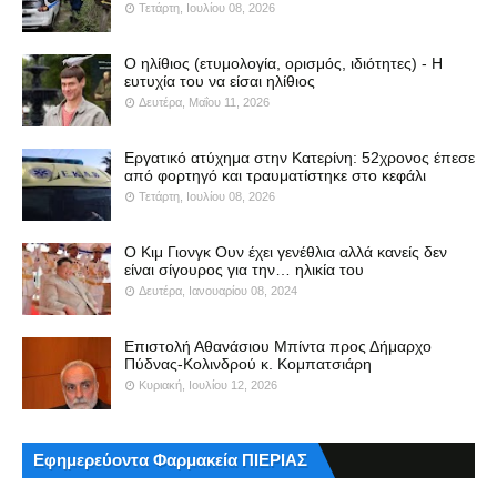
Τετάρτη, Ιουλίου 08, 2026
Ο ηλίθιος (ετυμολογία, ορισμός, ιδιότητες) - Η
ευτυχία του να είσαι ηλίθιος
Δευτέρα, Μαΐου 11, 2026
Εργατικό ατύχημα στην Κατερίνη: 52χρονος έπεσε
από φορτηγό και τραυματίστηκε στο κεφάλι
Τετάρτη, Ιουλίου 08, 2026
Ο Κιμ Γιονγκ Ουν έχει γενέθλια αλλά κανείς δεν
είναι σίγουρος για την… ηλικία του
Δευτέρα, Ιανουαρίου 08, 2024
Επιστολή Αθανάσιου Μπίντα προς Δήμαρχο
Πύδνας-Κολινδρού κ. Κομπατσιάρη
Κυριακή, Ιουλίου 12, 2026
Εφημερεύοντα Φαρμακεία ΠΙΕΡΙΑΣ