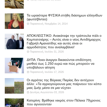
Τα ωραιότερα ΦΥΣΙΚΑ στήθη διάσημων ελληνίδων
(φωτό/βίντεο)
Παρασκευή, Νοεμβρίου 14, 2014
ΑΠΟΚΛΕΙΣΤΙΚΟ: Ανακάτεψε την τράπουλα πάλι ο
Κομπατσιάρης – Αυτός είναι ο νέος Αντιδήμαρχος
Γαβριήλ Αμανατίδης και αυτές είναι οι
αρμοδιότητες που αναλαμβάνει!
Παρασκευή, Ιουλίου 31, 2026
ΔΥΠΑ: Ποιοι άνεργοι δικαιούνται επιδότηση
μισθού έως 1.250 ευρώ και πώς μπορούν να
υποβάλουν αίτηση
Παρασκευή, Ιουλίου 17, 2026
Οι αγρότες της Βόρειας Πιερίας δεν αντέχουν
άλλο: «Τα αγριογούρουνα μας παίρνουν τον κόπο
μιας ζωής μέσα σε μια νύχτα»
Δευτέρα, Αυγούστου 03, 2026
Κατερίνη: Βρέθηκε νεκρός στον Πέλεκα 79χρονος
που αγνοούνταν