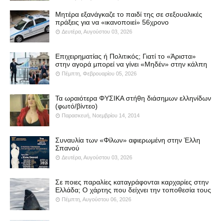
Μητέρα εξανάγκαζε το παιδί της σε σεξουαλικές
πράξεις για να «ικανοποιεί» 56χρονο
Δευτέρα, Αυγούστου 03, 2026
Επιχειρηματίας ή Πολιτικός; Γιατί το «Άριστα»
στην αγορά μπορεί να γίνει «Μηδέν» στην κάλπη
Πέμπτη, Φεβρουαρίου 05, 2026
Τα ωραιότερα ΦΥΣΙΚΑ στήθη διάσημων ελληνίδων
(φωτό/βίντεο)
Παρασκευή, Νοεμβρίου 14, 2014
Συναυλία των «Φίλων» αφιερωμένη στην Έλλη
Σπανού
Δευτέρα, Αυγούστου 03, 2026
Σε ποιες παραλίες καταγράφονται καρχαρίες στην
Ελλάδα; Ο χάρτης που δείχνει την τοποθεσία τους
Πέμπτη, Αυγούστου 06, 2026