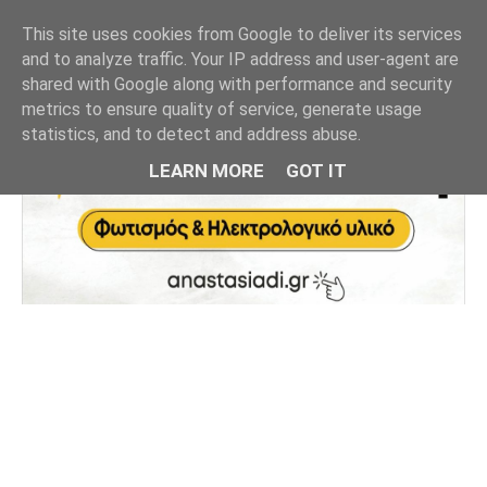
This site uses cookies from Google to deliver its services
and to analyze traffic. Your IP address and user-agent are
shared with Google along with performance and security
metrics to ensure quality of service, generate usage
statistics, and to detect and address abuse.
LEARN MORE
GOT IT