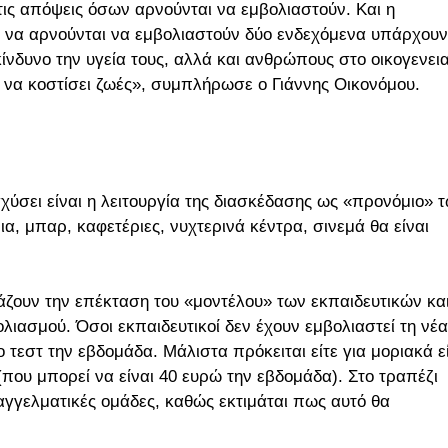
τις απόψεις όσων αρνούνται να εμβολιαστούν. Και η
υν να αρνούνται να εμβολιαστούν δύο ενδεχόμενα υπάρχουν
κίνδυνο την υγεία τους, αλλά και ανθρώπους στο οικογενει
 να κοστίσει ζωές», συμπλήρωσε ο Γιάννης Οικονόμου.
ύσει είναι η λειτουργία της διασκέδασης ως «προνόμιο» 
α, μπαρ, καφετέριες, νυχτερινά κέντρα, σινεμά θα είναι
άζουν την επέκταση του «μοντέλου» των εκπαιδευτικών κα
ιασμού. Όσοι εκπαιδευτικοί δεν έχουν εμβολιαστεί τη νέα
 τεστ την εβδομάδα. Μάλιστα πρόκειται είτε για μοριακά ε
ος (που μπορεί να είναι 40 ευρώ την εβδομάδα). Στο τραπέζι
αγγελματικές ομάδες, καθώς εκτιμάται πως αυτό θα