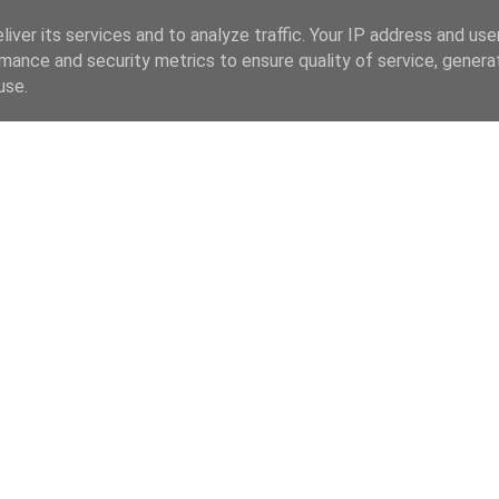
iver its services and to analyze traffic. Your IP address and us
mance and security metrics to ensure quality of service, gener
use.