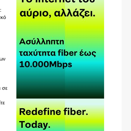
:
ακό
των
ι σε
ίτε