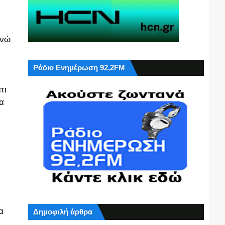
ενώ
Ράδιο Ενημέρωση 92,2FM
τι
α
α
Δημοφιλή άρθρα