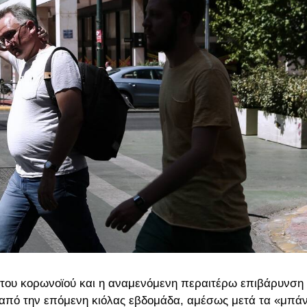
 του κορωνοϊού και η αναμενόμενη περαιτέρω επιβάρυνση
 από την επόμενη κιόλας εβδομάδα, αμέσως μετά τα «μπάν