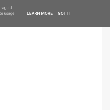
er-agent
LEARN MORE
GOT IT
ate usage