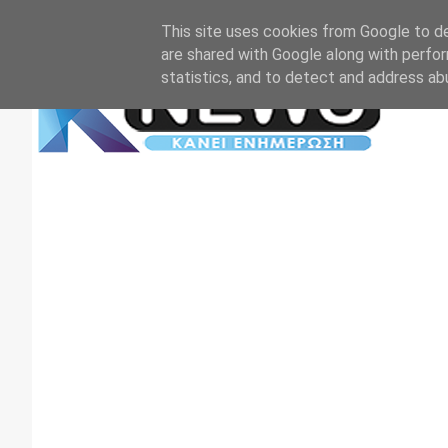
Αρχική
Επικοινωνία
Πρωτοσέλιδα
TV+RADIO
This site uses cookies from Google to del
are shared with Google along with perfor
statistics, and to detect and address ab