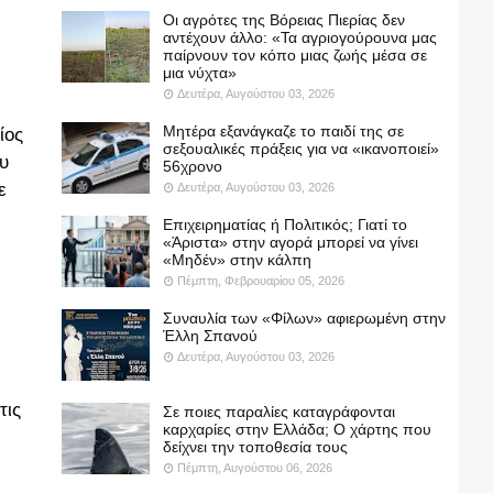
Οι αγρότες της Βόρειας Πιερίας δεν
αντέχουν άλλο: «Τα αγριογούρουνα μας
παίρνουν τον κόπο μιας ζωής μέσα σε
μια νύχτα»
Δευτέρα, Αυγούστου 03, 2026
Μητέρα εξανάγκαζε το παιδί της σε
ίος
σεξουαλικές πράξεις για να «ικανοποιεί»
ου
56χρονο
ε
Δευτέρα, Αυγούστου 03, 2026
Επιχειρηματίας ή Πολιτικός; Γιατί το
«Άριστα» στην αγορά μπορεί να γίνει
«Μηδέν» στην κάλπη
Πέμπτη, Φεβρουαρίου 05, 2026
Συναυλία των «Φίλων» αφιερωμένη στην
Έλλη Σπανού
Δευτέρα, Αυγούστου 03, 2026
τις
Σε ποιες παραλίες καταγράφονται
καρχαρίες στην Ελλάδα; Ο χάρτης που
δείχνει την τοποθεσία τους
Πέμπτη, Αυγούστου 06, 2026