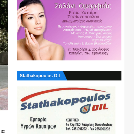
Stathakopoulos Oil
ια