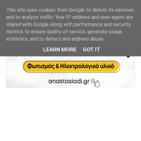
This site uses cookies from Google to deliver its services
and to analyze traffic. Your IP address and user-agent are
shared with Google along with performance and security
metrics to ensure quality of service, generate usage
statistics, and to detect and address abuse.
LEARN MORE
GOT IT