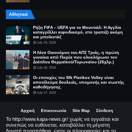
Αθλητικά
Ρήξη FIFA – UEFA για το Μουντιάλ: Η Αγγλία
καταγγέλλει αιφνιδιασμό, στο τραπέζι ακόμη
και μποϊκοτάζ
July 29, 2026
Η Λένα Οικονόμου του ΑΠΣ Τριάς, η πρώτη
γυναίκα από Πιερία που ολοκλήρωσε τον
Διάπλου Θερμαϊκού/Τορωναίου (26χλμ.)
July 28, 2026
Οι επιτυχίες του Sfk Pierikos Volley είναι
αποτέλεσμα δουλειάς, υπομονής και σωστής
καθοδήγησης
July 27, 2026
Αρχική
Επικοινωνία
Site Map
Σύνδεση
Το http://www.kapa-news.gr/ χωρίς να εγγυάται και
συνεπώς να ευθύνεται, καταβάλλει τη μέγιστη
δυνατή προσπάθεια, ώστε οι πληροφορίες και το