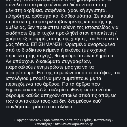
σύνολο του περιεχομένου να διέπονται από τη
μέγιστη ακρίβεια, σαφήνεια, χρονική εγγύτητα,
πληρότητα, ορθότητα και διαθεσιμότητα. Σε καμία
περίπτωση, συμπεριλαμβανομένης και αυτής της
αμέλειας, δεν προκύπτει ευθύνη της ιστοσελίδας για
οιαδήποτε ζημία τυχόν προκληθεί στον επισκέπτη /
χρήστη εξ αφορμής αυτής της χρήσης του δικτυακού
μας τόπου. ΕΠΙΣΗΜΑΝΣΗ: Ορισμένα αναρτώμενα
από το διαδίκτυο κείμενα ή εικόνες (με σχετική
σημείωση της πηγής), θεωρούμε ότι είναι δημόσια.
Αν υπάρχουν δικαιώματα συγγραφέων,
παρακαλούμε ενημερώστε μας για να τα
αφαιρέσουμε. Επίσης σημειώνεται ότι οι απόψεις του
ιστολόγιου μπορεί να μην συμπίπτουν με τα
περιεχόμενα του άρθρου. Για τα άρθρα που
δημοσιεύονται εδώ, ουδεμία ευθύνη εκ του νόμου
φέρουμε καθώς απηχούν αποκλειστικά τις απόψεις
των συντακτών τους και δεν δεσμεύουν καθ’
οιονδήποτε τρόπο το ιστολόγιο.
Copyright ©
2026
Kapa News το portal της Πιερίας
/ Κατασκευή -
Υποστήριξη :
http://www.kapa-webtv.gr