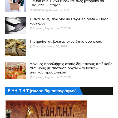
μισθού έως 1.250 ευρώ και πώς μπορούν να
υποβάλουν αίτηση
Παρασκευή, Ιουλίου 17, 2026
Τι είναι τα έξυπνα γυαλιά Ray-Ban Meta – Πόσο
κοστίζουν
Κυριακή, Αυγούστου 02, 2026
Τι σημαίνει αν βλέπεις στον ύπνο σου φίδια;
Τρίτη, Αυγούστου 05, 2025
Μόνιμες προσλήψεις στους δημοτικούς παιδικούς
σταθμούς με σύσταση οργανικών θέσεων
τακτικού προσωπικού
Κυριακή, Αυγούστου 02, 2026
Ε.ΔΗ.Π.Η.Τ (ένωση δημοσιογράφων)