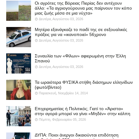
Οι αγρότες της Βόρειας Πιερίας δεν αντέχουν
άλλο: «Τα αγριογούρουνα μας παίρνουν τον κόπο
μιας ζωής μέσα σε μια νύχτα»
Δευτέρα, Αυγούστου 03, 2026
Μητέρα εξανάγκαζε το παιδί της σε σεξουαλικές
πράξεις για να «ικανοποιεί» 56χρονο
Δευτέρα, Αυγούστου 03, 2026
Συναυλία των «Φίλων» αφιερωμένη στην Έλλη
Σπανού
Δευτέρα, Αυγούστου 03, 2026
Τα ωραιότερα ΦΥΣΙΚΑ στήθη διάσημων ελληνίδων
(φωτό/βίντεο)
Παρασκευή, Νοεμβρίου 14, 2014
Επιχειρηματίας ή Πολιτικός; Γιατί το «Άριστα»
στην αγορά μπορεί να γίνει «Μηδέν» στην κάλπη
Πέμπτη, Φεβρουαρίου 05, 2026
ΔΥΠΑ: Ποιοι άνεργοι δικαιούνται επιδότηση