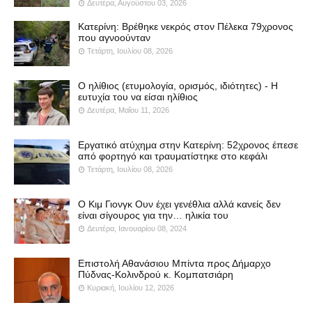
Δευτέρα, Αυγούστου 03, 2026
Κατερίνη: Βρέθηκε νεκρός στον Πέλεκα 79χρονος
που αγνοούνταν
Τετάρτη, Ιουλίου 08, 2026
Ο ηλίθιος (ετυμολογία, ορισμός, ιδιότητες) - Η
ευτυχία του να είσαι ηλίθιος
Δευτέρα, Μαΐου 11, 2026
Εργατικό ατύχημα στην Κατερίνη: 52χρονος έπεσε
από φορτηγό και τραυματίστηκε στο κεφάλι
Τετάρτη, Ιουλίου 08, 2026
Ο Κιμ Γιονγκ Ουν έχει γενέθλια αλλά κανείς δεν
είναι σίγουρος για την… ηλικία του
Δευτέρα, Ιανουαρίου 08, 2024
Επιστολή Αθανάσιου Μπίντα προς Δήμαρχο
Πύδνας-Κολινδρού κ. Κομπατσιάρη
Κυριακή, Ιουλίου 12, 2026