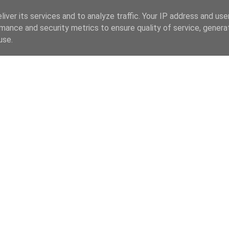
iver its services and to analyze traffic. Your IP address and us
mance and security metrics to ensure quality of service, gener
use.