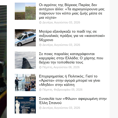
Οι αγρότες της Βόρειας Πιερίας δεν
αντέχουν άλλο: «Τα αγριογούρουνα μας
παίρνουν τον κόπο μιας ζωής μέσα σε
μια νύχτα»
Δευτέρα, Αυγούστου 03, 2026
Μητέρα εξανάγκαζε το παιδί της σε
σεξουαλικές πράξεις για να «ικανοποιεί»
56χρονο
Δευτέρα, Αυγούστου 03, 2026
Σε ποιες παραλίες καταγράφονται
καρχαρίες στην Ελλάδα; Ο χάρτης που
δείχνει την τοποθεσία τους
Πέμπτη, Αυγούστου 06, 2026
Επιχειρηματίας ή Πολιτικός; Γιατί το
«Άριστα» στην αγορά μπορεί να γίνει
«Μηδέν» στην κάλπη
Πέμπτη, Φεβρουαρίου 05, 2026
Συναυλία των «Φίλων» αφιερωμένη στην
Έλλη Σπανού
Δευτέρα, Αυγούστου 03, 2026