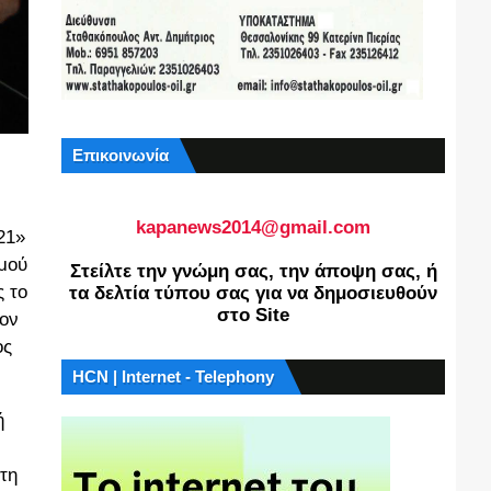
Επικοινωνία
kapanews2014@gmail.com
21»
σμού
Στείλτε την γνώμη σας, την άποψη σας, ή
ς το
τα δελτία τύπου σας για να δημοσιευθούν
στο Site
λον
ος
HCN | Internet - Telephony
ή
τη