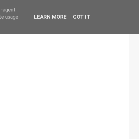
er-agent
LEARN MORE
GOT IT
ate usage