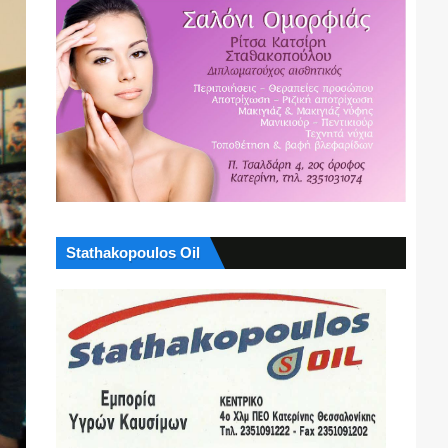
Stathakopoulos Oil