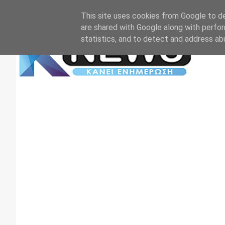
Αρχική
Επικοινωνία
Πρωτοσέλιδα
TV+RADIO
This site uses cookies from Google to del
are shared with Google along with perfor
statistics, and to detect and address ab