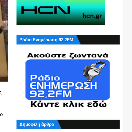
Ράδιο Ενημέρωση 92,2FM
ς
το
Δημοφιλή άρθρα