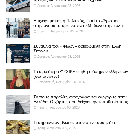
Δευτέρα, Αυγούστου 03, 2026
Επιχειρηματίας ή Πολιτικός; Γιατί το «Άριστα»
στην αγορά μπορεί να γίνει «Μηδέν» στην κάλπη
Πέμπτη, Φεβρουαρίου 05, 2026
Συναυλία των «Φίλων» αφιερωμένη στην Έλλη
Σπανού
Δευτέρα, Αυγούστου 03, 2026
Τα ωραιότερα ΦΥΣΙΚΑ στήθη διάσημων ελληνίδων
(φωτό/βίντεο)
Παρασκευή, Νοεμβρίου 14, 2014
Σε ποιες παραλίες καταγράφονται καρχαρίες στην
Ελλάδα; Ο χάρτης που δείχνει την τοποθεσία τους
Πέμπτη, Αυγούστου 06, 2026
Τι σημαίνει αν βλέπεις στον ύπνο σου φίδια;
Τρίτη, Αυγούστου 05, 2025