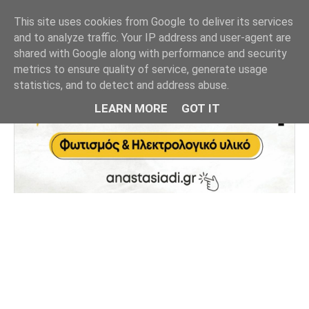
This site uses cookies from Google to deliver its services
and to analyze traffic. Your IP address and user-agent are
shared with Google along with performance and security
metrics to ensure quality of service, generate usage
statistics, and to detect and address abuse.
LEARN MORE
GOT IT