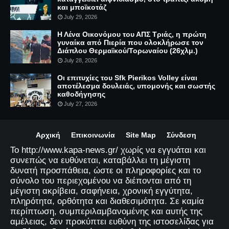
και μποϊκοτάζ
July 29, 2026
Η Λένα Οικονόμου του ΑΠΣ Τριάς, η πρώτη
γυναίκα από Πιερία που ολοκλήρωσε τον
Διάπλου Θερμαϊκού/Τορωναίου (26χλμ.)
July 28, 2026
Οι επιτυχίες του Sfk Pierikos Volley είναι
αποτέλεσμα δουλειάς, υπομονής και σωστής
καθοδήγησης
July 27, 2026
Αρχική
Επικοινωνία
Site Map
Σύνδεση
Το http://www.kapa-news.gr/ χωρίς να εγγυάται και
συνεπώς να ευθύνεται, καταβάλλει τη μέγιστη
δυνατή προσπάθεια, ώστε οι πληροφορίες και το
σύνολο του περιεχομένου να διέπονται από τη
μέγιστη ακρίβεια, σαφήνεια, χρονική εγγύτητα,
πληρότητα, ορθότητα και διαθεσιμότητα. Σε καμία
περίπτωση, συμπεριλαμβανομένης και αυτής της
αμέλειας, δεν προκύπτει ευθύνη της ιστοσελίδας για