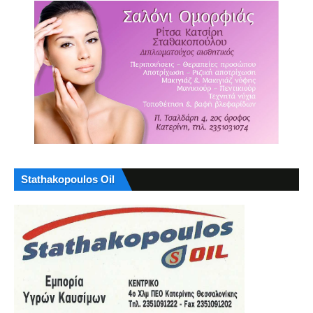
Stathakopoulos Oil