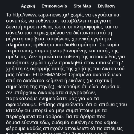
Αρχική
Επικοινωνία
Site Map
Σύνδεση
Το http://www.kapa-news.gr/ χωρίς να εγγυάται και
συνεπώς να ευθύνεται, καταβάλλει τη μέγιστη
δυνατή προσπάθεια, ώστε οι πληροφορίες και το
σύνολο του περιεχομένου να διέπονται από τη
μέγιστη ακρίβεια, σαφήνεια, χρονική εγγύτητα,
πληρότητα, ορθότητα και διαθεσιμότητα. Σε καμία
περίπτωση, συμπεριλαμβανομένης και αυτής της
αμέλειας, δεν προκύπτει ευθύνη της ιστοσελίδας για
οιαδήποτε ζημία τυχόν προκληθεί στον επισκέπτη /
χρήστη εξ αφορμής αυτής της χρήσης του δικτυακού
μας τόπου. ΕΠΙΣΗΜΑΝΣΗ: Ορισμένα αναρτώμενα
από το διαδίκτυο κείμενα ή εικόνες (με σχετική
σημείωση της πηγής), θεωρούμε ότι είναι δημόσια.
Αν υπάρχουν δικαιώματα συγγραφέων,
παρακαλούμε ενημερώστε μας για να τα
αφαιρέσουμε. Επίσης σημειώνεται ότι οι απόψεις του
ιστολόγιου μπορεί να μην συμπίπτουν με τα
περιεχόμενα του άρθρου. Για τα άρθρα που
δημοσιεύονται εδώ, ουδεμία ευθύνη εκ του νόμου
φέρουμε καθώς απηχούν αποκλειστικά τις απόψεις