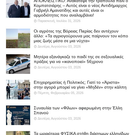
ΑΠΟΚΛΕΙΣΤΙΚΟ: Ανακάτεψε την τράπουλα πάλι ο
Κομπατσιάρης – Αυτός είναι ο νέος Αντιδήμαρχος
Γαβριήλ Αμανατίδης και αυτές είναι οι
αρμοδιότητες που αναλαμβάνει!
Παρασκευή, Ιουλίου 31, 2026
Οι αγρότες της Βόρειας Πιερίας δεν αντέχουν
άλλο: «Τα αγριογούρουνα μας παίρνουν τον κόπο
μιας ζωής μέσα σε μια νύχτα»
Δευτέρα, Αυγούστου 03, 2026
Μητέρα εξανάγκαζε το παιδί της σε σεξουαλικές
πράξεις για να «ικανοποιεί» 56χρονο
Δευτέρα, Αυγούστου 03, 2026
Επιχειρηματίας ή Πολιτικός; Γιατί το «Άριστα»
στην αγορά μπορεί να γίνει «Μηδέν» στην κάλπη
Πέμπτη, Φεβρουαρίου 05, 2026
Συναυλία των «Φίλων» αφιερωμένη στην Έλλη
Σπανού
Δευτέρα, Αυγούστου 03, 2026
Τα ωραιότερα ΦΥΣΙΚΑ στήθη διάσημων ελληνίδων