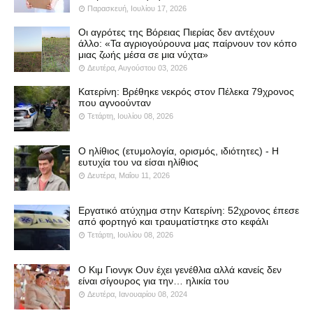
Παρασκευή, Ιουλίου 17, 2026
Οι αγρότες της Βόρειας Πιερίας δεν αντέχουν
άλλο: «Τα αγριογούρουνα μας παίρνουν τον κόπο
μιας ζωής μέσα σε μια νύχτα»
Δευτέρα, Αυγούστου 03, 2026
Κατερίνη: Βρέθηκε νεκρός στον Πέλεκα 79χρονος
που αγνοούνταν
Τετάρτη, Ιουλίου 08, 2026
Ο ηλίθιος (ετυμολογία, ορισμός, ιδιότητες) - Η
ευτυχία του να είσαι ηλίθιος
Δευτέρα, Μαΐου 11, 2026
Εργατικό ατύχημα στην Κατερίνη: 52χρονος έπεσε
από φορτηγό και τραυματίστηκε στο κεφάλι
Τετάρτη, Ιουλίου 08, 2026
Ο Κιμ Γιονγκ Ουν έχει γενέθλια αλλά κανείς δεν
είναι σίγουρος για την… ηλικία του
Δευτέρα, Ιανουαρίου 08, 2024