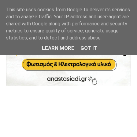
This site uses cookies from Google to deliver its services
and to analyze traffic. Your IP address and user-agent are
shared with Google along with performance and security
metrics to ensure quality of service, generate usage
statistics, and to detect and address abuse.
LEARN MORE
GOT IT