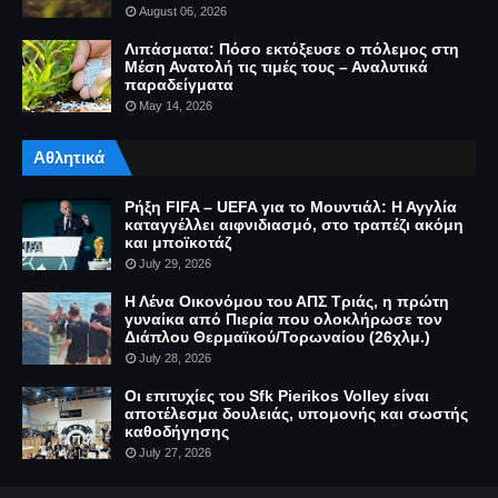
August 06, 2026
Λιπάσματα: Πόσο εκτόξευσε ο πόλεμος στη
Μέση Ανατολή τις τιμές τους – Αναλυτικά
παραδείγματα
May 14, 2026
Αθλητικά
Ρήξη FIFA – UEFA για το Μουντιάλ: Η Αγγλία
καταγγέλλει αιφνιδιασμό, στο τραπέζι ακόμη
και μποϊκοτάζ
July 29, 2026
Η Λένα Οικονόμου του ΑΠΣ Τριάς, η πρώτη
γυναίκα από Πιερία που ολοκλήρωσε τον
Διάπλου Θερμαϊκού/Τορωναίου (26χλμ.)
July 28, 2026
Οι επιτυχίες του Sfk Pierikos Volley είναι
αποτέλεσμα δουλειάς, υπομονής και σωστής
καθοδήγησης
July 27, 2026