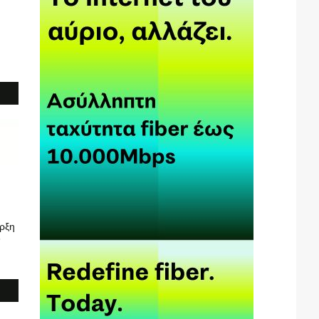
ρξη
6