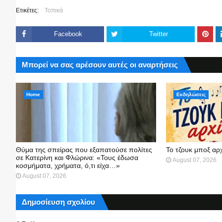
Ετικέτες:
Τοπικά
Facebook
Twitter
Μπορεί να σας αρέσουν αυτές οι αναρτήσεις
Home
Εκδηλώσεις
Θύμα της σπείρας που εξαπατούσε πολίτες
Το τζουκ μπoξ αρ
σε Κατερίνη και Φλώρινα: «Τους έδωσα
August 07, 2026
κοσμήματα, χρήματα, ό,τι είχα…»
August 07, 2026
Δημοσίευση σχολίου