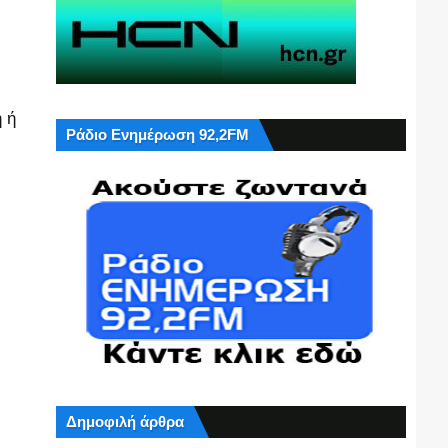
 ή
Ράδιο Ενημέρωση 92,2FM
Δημοφιλή άρθρα