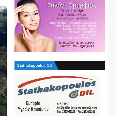
Stathakopoulos Oil