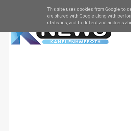
Αρχική
Επικοινωνία
Πρωτοσέλιδα
TV+RADIO
This site uses cookies from Google to del
are shared with Google along with perfor
statistics, and to detect and address ab