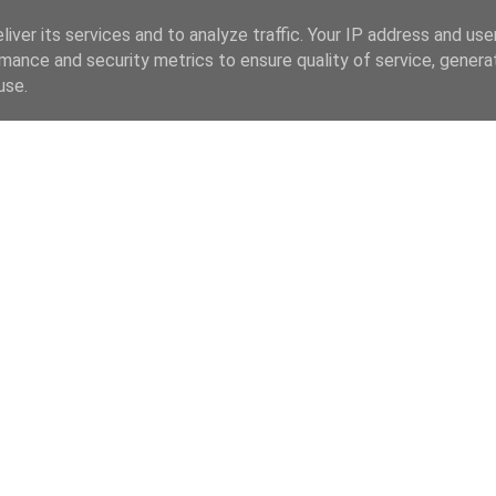
iver its services and to analyze traffic. Your IP address and us
mance and security metrics to ensure quality of service, gener
use.