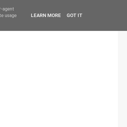
er-agent
LEARN MORE
GOT IT
ate usage