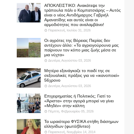
ΑΠΟΚΛΕΙΣΤΙΚΟ: Ανακάτεψε την
τράπουλα πάλι ο Κομπατσιάρης – Αυτός
είναι ο νέος Αντιδήμαρχος Γαβριήλ
Αμανατίδης και αυτές είναι οι
αρμοδιότητες που αναλαμβάνει!
Παρασκευή, Ιουλίου 31, 2026
Οι αγρότες της Βόρειας Πιερίας δεν
αντέχουν άλλο: «Τα αγριογούρουνα μας
παίρνουν τον κόπο μιας ζωής μέσα σε
μια νύχτα»
Δευτέρα, Αυγούστου 03, 2026
Μητέρα εξανάγκαζε το παιδί της σε
σεξουαλικές πράξεις για να «ικανοποιεί»
56χρονο
Δευτέρα, Αυγούστου 03, 2026
Επιχειρηματίας ή Πολιτικός; Γιατί το
«Άριστα» στην αγορά μπορεί να γίνει
«Μηδέν» στην κάλπη
Πέμπτη, Φεβρουαρίου 05, 2026
Τα ωραιότερα ΦΥΣΙΚΑ στήθη διάσημων
ελληνίδων (φωτό/βίντεο)
Παρασκευή, Νοεμβρίου 14, 2014