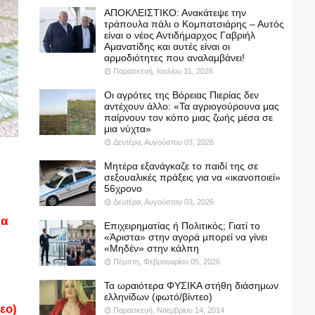
ΑΠΟΚΛΕΙΣΤΙΚΟ: Ανακάτεψε την
τράπουλα πάλι ο Κομπατσιάρης – Αυτός
είναι ο νέος Αντιδήμαρχος Γαβριήλ
Αμανατίδης και αυτές είναι οι
αρμοδιότητες που αναλαμβάνει!
Παρασκευή, Ιουλίου 31, 2026
Οι αγρότες της Βόρειας Πιερίας δεν
αντέχουν άλλο: «Τα αγριογούρουνα μας
παίρνουν τον κόπο μιας ζωής μέσα σε
μια νύχτα»
Δευτέρα, Αυγούστου 03, 2026
Μητέρα εξανάγκαζε το παιδί της σε
σεξουαλικές πράξεις για να «ικανοποιεί»
56χρονο
Δευτέρα, Αυγούστου 03, 2026
ια
Επιχειρηματίας ή Πολιτικός; Γιατί το
«Άριστα» στην αγορά μπορεί να γίνει
«Μηδέν» στην κάλπη
Πέμπτη, Φεβρουαρίου 05, 2026
Τα ωραιότερα ΦΥΣΙΚΑ στήθη διάσημων
ελληνίδων (φωτό/βίντεο)
εο)
Παρασκευή, Νοεμβρίου 14, 2014