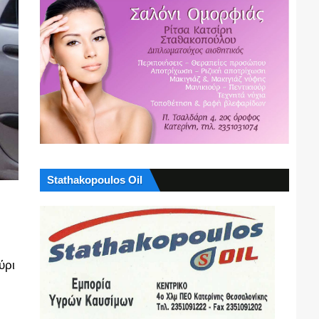
Stathakopoulos Oil
ύρι