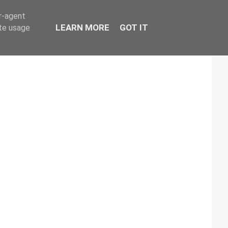
er-agent
LEARN MORE
GOT IT
ate usage