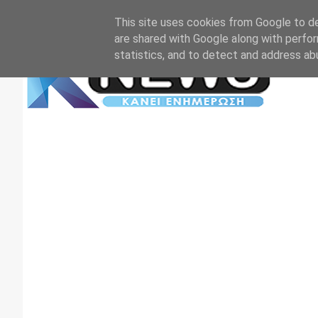
Αρχική
Επικοινωνία
Πρωτοσέλιδα
TV+RADIO
This site uses cookies from Google to del
are shared with Google along with perfor
statistics, and to detect and address ab