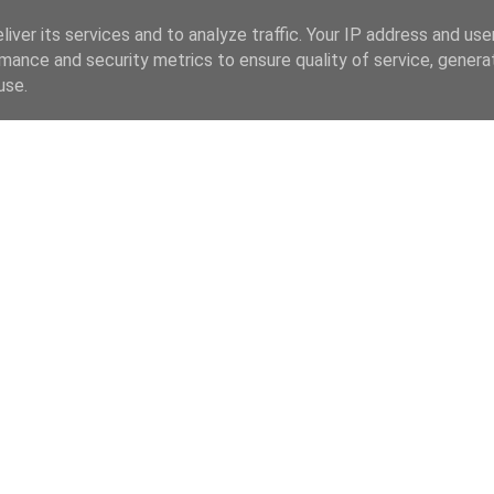
iver its services and to analyze traffic. Your IP address and us
mance and security metrics to ensure quality of service, gener
use.