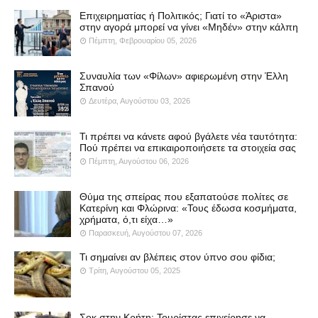
Επιχειρηματίας ή Πολιτικός; Γιατί το «Άριστα»
στην αγορά μπορεί να γίνει «Μηδέν» στην κάλπη
Πέμπτη, Φεβρουαρίου 05, 2026
Συναυλία των «Φίλων» αφιερωμένη στην Έλλη
Σπανού
Δευτέρα, Αυγούστου 03, 2026
Τι πρέπει να κάνετε αφού βγάλετε νέα ταυτότητα:
Πού πρέπει να επικαιροποιήσετε τα στοιχεία σας
Πέμπτη, Αυγούστου 06, 2026
Θύμα της σπείρας που εξαπατούσε πολίτες σε
Κατερίνη και Φλώρινα: «Τους έδωσα κοσμήματα,
χρήματα, ό,τι είχα…»
Παρασκευή, Αυγούστου 07, 2026
Τι σημαίνει αν βλέπεις στον ύπνο σου φίδια;
Τρίτη, Αυγούστου 05, 2025
Σοκ στην Κρήτη: Τουρίστας επιχείρησε να