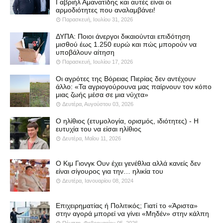
Γαβριήλ Αμανατίδης και αυτές είναι οι
αρμοδιότητες που αναλαμβάνει!
Παρασκευή, Ιουλίου 31, 2026
ΔΥΠΑ: Ποιοι άνεργοι δικαιούνται επιδότηση
μισθού έως 1.250 ευρώ και πώς μπορούν να
υποβάλουν αίτηση
Παρασκευή, Ιουλίου 17, 2026
Οι αγρότες της Βόρειας Πιερίας δεν αντέχουν
άλλο: «Τα αγριογούρουνα μας παίρνουν τον κόπο
μιας ζωής μέσα σε μια νύχτα»
Δευτέρα, Αυγούστου 03, 2026
Ο ηλίθιος (ετυμολογία, ορισμός, ιδιότητες) - Η
ευτυχία του να είσαι ηλίθιος
Δευτέρα, Μαΐου 11, 2026
Ο Κιμ Γιονγκ Ουν έχει γενέθλια αλλά κανείς δεν
είναι σίγουρος για την… ηλικία του
Δευτέρα, Ιανουαρίου 08, 2024
Επιχειρηματίας ή Πολιτικός; Γιατί το «Άριστα»
στην αγορά μπορεί να γίνει «Μηδέν» στην κάλπη
Πέμπτη, Φεβρουαρίου 05, 2026