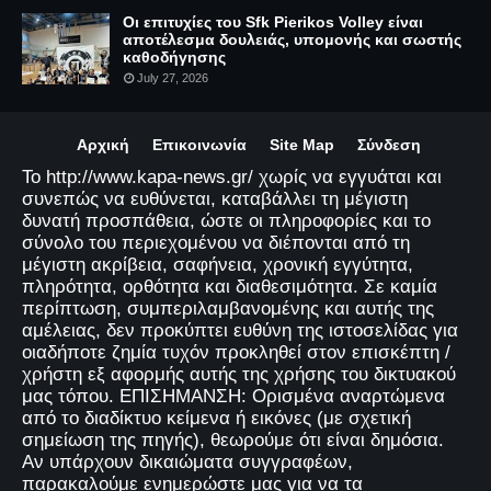
Οι επιτυχίες του Sfk Pierikos Volley είναι
αποτέλεσμα δουλειάς, υπομονής και σωστής
καθοδήγησης
July 27, 2026
Αρχική
Επικοινωνία
Site Map
Σύνδεση
Το http://www.kapa-news.gr/ χωρίς να εγγυάται και
συνεπώς να ευθύνεται, καταβάλλει τη μέγιστη
δυνατή προσπάθεια, ώστε οι πληροφορίες και το
σύνολο του περιεχομένου να διέπονται από τη
μέγιστη ακρίβεια, σαφήνεια, χρονική εγγύτητα,
πληρότητα, ορθότητα και διαθεσιμότητα. Σε καμία
περίπτωση, συμπεριλαμβανομένης και αυτής της
αμέλειας, δεν προκύπτει ευθύνη της ιστοσελίδας για
οιαδήποτε ζημία τυχόν προκληθεί στον επισκέπτη /
χρήστη εξ αφορμής αυτής της χρήσης του δικτυακού
μας τόπου. ΕΠΙΣΗΜΑΝΣΗ: Ορισμένα αναρτώμενα
από το διαδίκτυο κείμενα ή εικόνες (με σχετική
σημείωση της πηγής), θεωρούμε ότι είναι δημόσια.
Αν υπάρχουν δικαιώματα συγγραφέων,
παρακαλούμε ενημερώστε μας για να τα