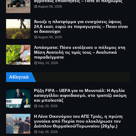
αγροτικές επιδοτήσεις – Πότε οι πληρωμές
August 06, 2026
Άνοιξε η πλατφόρμα για ενισχύσεις ύψους
24,6 εκατ. ευρώ σε παραγωγούς – Ποιοι είναι
οι δικαιούχοι
August 06, 2026
Λιπάσματα: Πόσο εκτόξευσε ο πόλεμος στη
Μέση Ανατολή τις τιμές τους – Αναλυτικά
παραδείγματα
May 14, 2026
Αθλητικά
Ρήξη FIFA – UEFA για το Μουντιάλ: Η Αγγλία
καταγγέλλει αιφνιδιασμό, στο τραπέζι ακόμη
και μποϊκοτάζ
July 29, 2026
Η Λένα Οικονόμου του ΑΠΣ Τριάς, η πρώτη
γυναίκα από Πιερία που ολοκλήρωσε τον
Διάπλου Θερμαϊκού/Τορωναίου (26χλμ.)
July 28, 2026