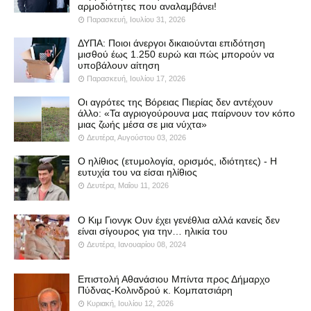
αρμοδιότητες που αναλαμβάνει!
Παρασκευή, Ιουλίου 31, 2026
ΔΥΠΑ: Ποιοι άνεργοι δικαιούνται επιδότηση
μισθού έως 1.250 ευρώ και πώς μπορούν να
υποβάλουν αίτηση
Παρασκευή, Ιουλίου 17, 2026
Οι αγρότες της Βόρειας Πιερίας δεν αντέχουν
άλλο: «Τα αγριογούρουνα μας παίρνουν τον κόπο
μιας ζωής μέσα σε μια νύχτα»
Δευτέρα, Αυγούστου 03, 2026
Ο ηλίθιος (ετυμολογία, ορισμός, ιδιότητες) - Η
ευτυχία του να είσαι ηλίθιος
Δευτέρα, Μαΐου 11, 2026
Ο Κιμ Γιονγκ Ουν έχει γενέθλια αλλά κανείς δεν
είναι σίγουρος για την… ηλικία του
Δευτέρα, Ιανουαρίου 08, 2024
Επιστολή Αθανάσιου Μπίντα προς Δήμαρχο
Πύδνας-Κολινδρού κ. Κομπατσιάρη
Κυριακή, Ιουλίου 12, 2026