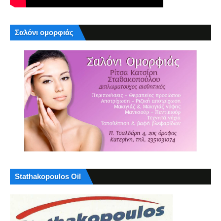
Σαλόνι ομορφιάς
Stathakopoulos Oil