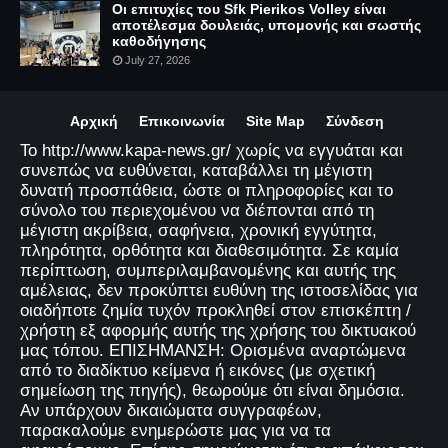
Οι επιτυχίες του Sfk Pierikos Volley είναι
αποτέλεσμα δουλειάς, υπομονής και σωστής
καθοδήγησης
July 27, 2026
Αρχική
Επικοινωνία
Site Map
Σύνδεση
Το http://www.kapa-news.gr/ χωρίς να εγγυάται και
συνεπώς να ευθύνεται, καταβάλλει τη μέγιστη
δυνατή προσπάθεια, ώστε οι πληροφορίες και το
σύνολο του περιεχομένου να διέπονται από τη
μέγιστη ακρίβεια, σαφήνεια, χρονική εγγύτητα,
πληρότητα, ορθότητα και διαθεσιμότητα. Σε καμία
περίπτωση, συμπεριλαμβανομένης και αυτής της
αμέλειας, δεν προκύπτει ευθύνη της ιστοσελίδας για
οιαδήποτε ζημία τυχόν προκληθεί στον επισκέπτη /
χρήστη εξ αφορμής αυτής της χρήσης του δικτυακού
μας τόπου. ΕΠΙΣΗΜΑΝΣΗ: Ορισμένα αναρτώμενα
από το διαδίκτυο κείμενα ή εικόνες (με σχετική
σημείωση της πηγής), θεωρούμε ότι είναι δημόσια.
Αν υπάρχουν δικαιώματα συγγραφέων,
παρακαλούμε ενημερώστε μας για να τα