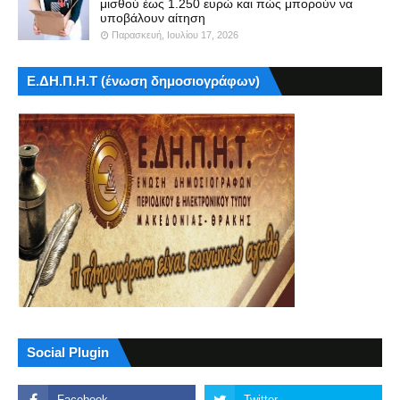
μισθού έως 1.250 ευρώ και πώς μπορούν να
υποβάλουν αίτηση
Παρασκευή, Ιουλίου 17, 2026
Ε.ΔΗ.Π.Η.Τ (ένωση δημοσιογράφων)
Social Plugin