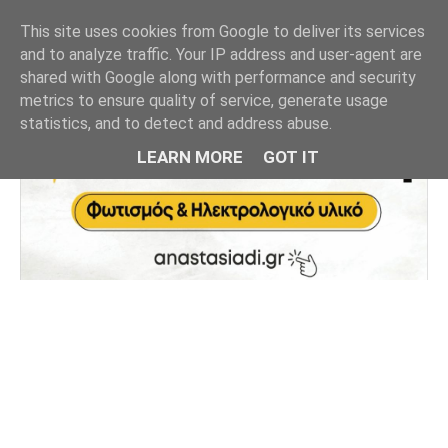
This site uses cookies from Google to deliver its services
and to analyze traffic. Your IP address and user-agent are
shared with Google along with performance and security
metrics to ensure quality of service, generate usage
statistics, and to detect and address abuse.
LEARN MORE
GOT IT