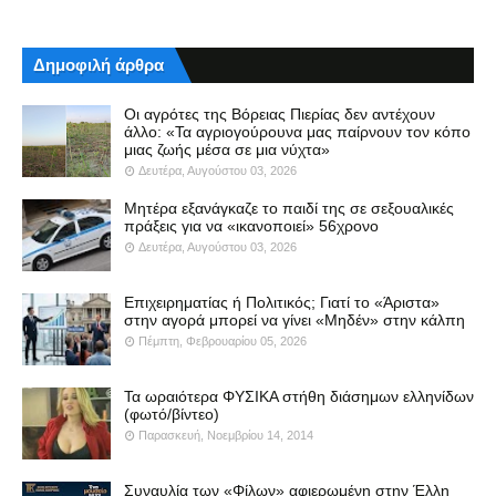
Δημοφιλή άρθρα
Οι αγρότες της Βόρειας Πιερίας δεν αντέχουν
άλλο: «Τα αγριογούρουνα μας παίρνουν τον κόπο
μιας ζωής μέσα σε μια νύχτα»
Δευτέρα, Αυγούστου 03, 2026
Μητέρα εξανάγκαζε το παιδί της σε σεξουαλικές
πράξεις για να «ικανοποιεί» 56χρονο
Δευτέρα, Αυγούστου 03, 2026
Επιχειρηματίας ή Πολιτικός; Γιατί το «Άριστα»
στην αγορά μπορεί να γίνει «Μηδέν» στην κάλπη
Πέμπτη, Φεβρουαρίου 05, 2026
Τα ωραιότερα ΦΥΣΙΚΑ στήθη διάσημων ελληνίδων
(φωτό/βίντεο)
Παρασκευή, Νοεμβρίου 14, 2014
Συναυλία των «Φίλων» αφιερωμένη στην Έλλη