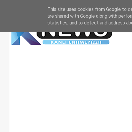
Αρχική
Επικοινωνία
Πρωτοσέλιδα
TV+RADIO
This site uses cookies from Google to del
are shared with Google along with perfor
statistics, and to detect and address ab