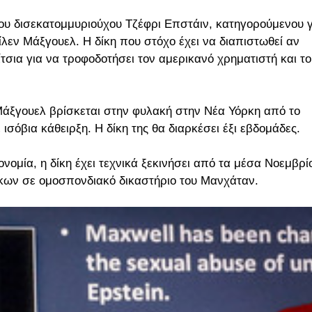
 του δισεκατομμυριούχου Τζέφρι Επστάιν, κατηγορούμενου γ
κίλεν Μάξγουελ.
Η δίκη που στόχο έχει να διαπιστωθεί αν
σια για να τροφοδοτήσει τον αμερικανό χρηματιστή και το
άξγουελ βρίσκεται στην φυλακή στην Νέα Υόρκη από το
 ισόβια κάθειρξη. Η δίκη της θα διαρκέσει έξι εβδομάδες.
ομία, η δίκη έχει τεχνικά ξεκινήσει από τα μέσα Νοεμβρί
κων σε ομοσπονδιακό δικαστήριο του Μανχάταν.