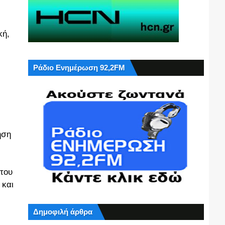
κή,
Ράδιο Ενημέρωση 92,2FM
ηση
 του
 και
Δημοφιλή άρθρα