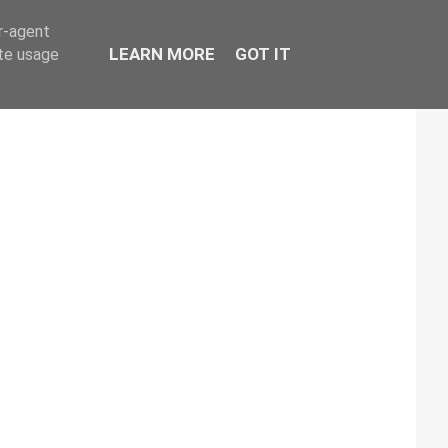
er-agent
LEARN MORE
GOT IT
ate usage