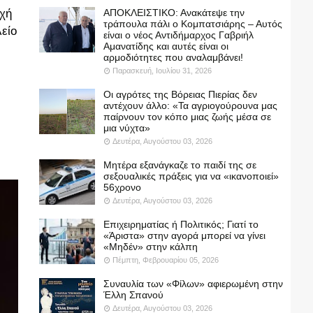
οχή
ΑΠΟΚΛΕΙΣΤΙΚΟ: Ανακάτεψε την
τράπουλα πάλι ο Κομπατσιάρης – Αυτός
είο
είναι ο νέος Αντιδήμαρχος Γαβριήλ
Αμανατίδης και αυτές είναι οι
αρμοδιότητες που αναλαμβάνει!
Παρασκευή, Ιουλίου 31, 2026
Οι αγρότες της Βόρειας Πιερίας δεν
αντέχουν άλλο: «Τα αγριογούρουνα μας
παίρνουν τον κόπο μιας ζωής μέσα σε
μια νύχτα»
Δευτέρα, Αυγούστου 03, 2026
Μητέρα εξανάγκαζε το παιδί της σε
σεξουαλικές πράξεις για να «ικανοποιεί»
56χρονο
Δευτέρα, Αυγούστου 03, 2026
Επιχειρηματίας ή Πολιτικός; Γιατί το
«Άριστα» στην αγορά μπορεί να γίνει
«Μηδέν» στην κάλπη
Πέμπτη, Φεβρουαρίου 05, 2026
Συναυλία των «Φίλων» αφιερωμένη στην
Έλλη Σπανού
Δευτέρα, Αυγούστου 03, 2026