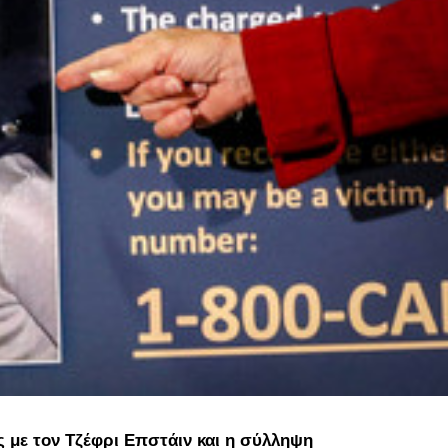
 με τον Τζέφρι Επστάιν και η σύλληψη