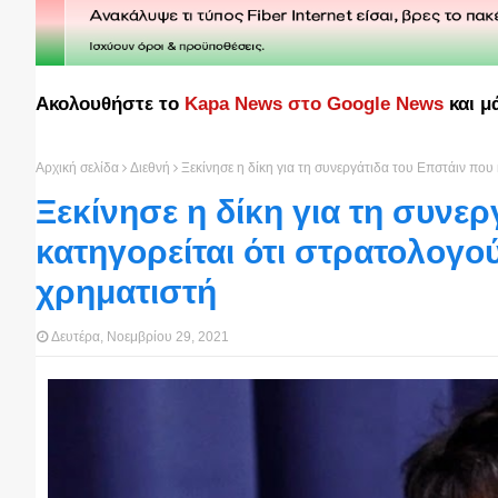
Ακολουθήστε το
Kapa News στο Google News
και μ
Αρχική σελίδα
Διεθνή
Ξεκίνησε η δίκη για τη συνεργάτιδα του Επστάιν που
Ξεκίνησε η δίκη για τη συνε
κατηγορείται ότι στρατολογο
χρηματιστή
Δευτέρα, Νοεμβρίου 29, 2021