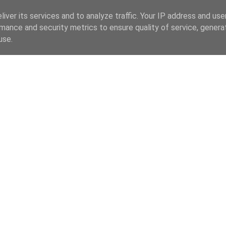
iver its services and to analyze traffic. Your IP address and us
mance and security metrics to ensure quality of service, gener
use.