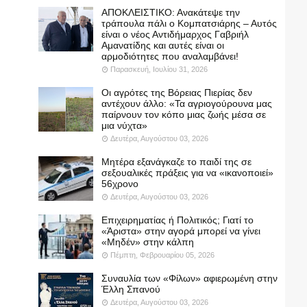
ΑΠΟΚΛΕΙΣΤΙΚΟ: Ανακάτεψε την
τράπουλα πάλι ο Κομπατσιάρης – Αυτός
είναι ο νέος Αντιδήμαρχος Γαβριήλ
Αμανατίδης και αυτές είναι οι
αρμοδιότητες που αναλαμβάνει!
Παρασκευή, Ιουλίου 31, 2026
Οι αγρότες της Βόρειας Πιερίας δεν
αντέχουν άλλο: «Τα αγριογούρουνα μας
παίρνουν τον κόπο μιας ζωής μέσα σε
μια νύχτα»
Δευτέρα, Αυγούστου 03, 2026
Μητέρα εξανάγκαζε το παιδί της σε
σεξουαλικές πράξεις για να «ικανοποιεί»
56χρονο
Δευτέρα, Αυγούστου 03, 2026
Επιχειρηματίας ή Πολιτικός; Γιατί το
«Άριστα» στην αγορά μπορεί να γίνει
«Μηδέν» στην κάλπη
Πέμπτη, Φεβρουαρίου 05, 2026
Συναυλία των «Φίλων» αφιερωμένη στην
Έλλη Σπανού
Δευτέρα, Αυγούστου 03, 2026