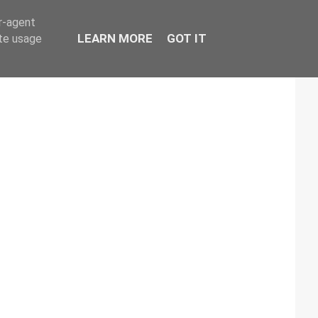
er-agent
LEARN MORE
GOT IT
ate usage