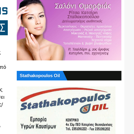
ς
από
Stathakopoulos Oil
ς
ει
ς/
ν