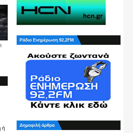
Ράδιο Ενημέρωση 92,2FM
η
Δημοφιλή άρθρα
 ή