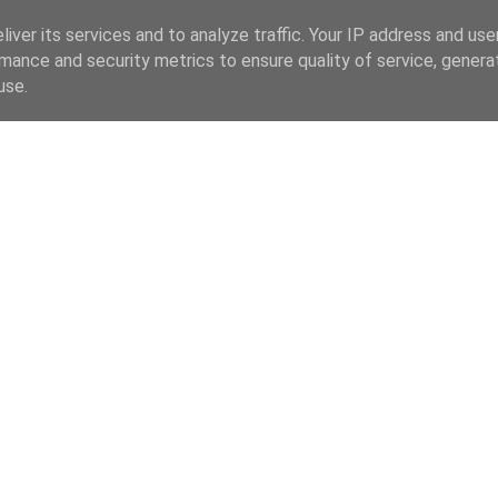
iver its services and to analyze traffic. Your IP address and us
mance and security metrics to ensure quality of service, gener
use.