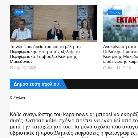
ΠΚΜ
Καιρός
Το νέο Προεδρείο του και τα μέλη της
Ανακοίνωση από 
Περιφερειακής Επιτροπής εξέλεξε το
Πολιτικής Προστα
Περιφερειακό Συμβούλιο Κεντρικής
Κεντρικής Μακεδον
Μακεδονίας
επιδείνωσης καιρ
July 03, 2026
June 11, 2026
Δημοσίευση σχολίου
0 Σχόλια
Kάθε αναγνώστης του kapa-news.gr μπορεί να εκφράζει
αυτές. Ωστόσο κάθε σχόλιο πρέπει να εγκριθεί από του
μετά την καταχώρησή του. Τα μόνα σχόλια που απαγορ
υβριστικές ή προσβλητικές εκφράσεις ή φωτογραφίες