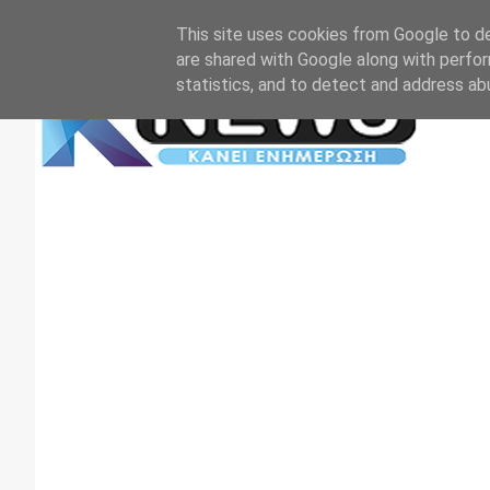
Αρχική
Επικοινωνία
Πρωτοσέλιδα
TV+RADIO
This site uses cookies from Google to del
are shared with Google along with perfor
statistics, and to detect and address ab