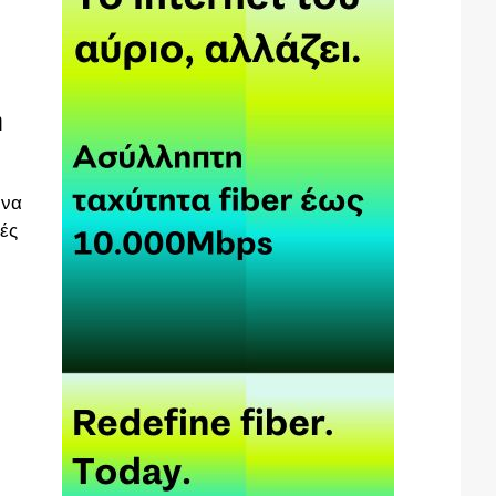
η
μνα
ές