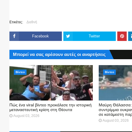
Ετικέτες:
Διεθνή
Facebook
Twitter
Μπορεί να σας αρέσουν αυτές οι αναρτήσεις
Βίντεο
Βίντεο
Πώς ένα viral βίντεο προκάλεσε την ιστορική
Μαύρη Θάλασσα: 
μεταναστευτική κρίση στη Θέουτα
συντρίμμια ουκρα
σε κατάμεστη παρ
August 03, 2026
August 03, 2026