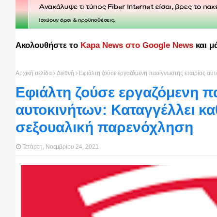
Ακολουθήστε το
Kapa News στο Google News
και μ
Αρχική σελίδα
Διεθνή
Εφιάλτη ζούσε εργαζόμενη πασίγνωστης εταιρίας αυτ
Εφιάλτη ζούσε εργαζόμενη π
αυτοκινήτων: Καταγγέλλει κα
σεξουαλική παρενόχληση
Τετάρτη, Νοεμβρίου 24, 2021