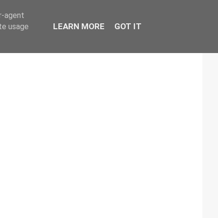
er-agent
LEARN MORE
GOT IT
ate usage