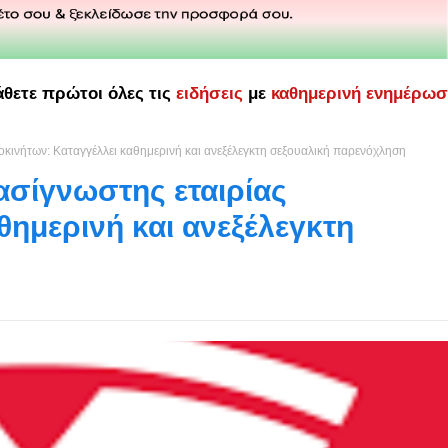
άθετε πρώτοι όλες τις
ειδήσεις
με
καθημερινή ενημέρω
οκινήτων: Καταγγέλλει καθημερινή και ανεξέλεγκτη σεξουαλική παρενόχληση
ασίγνωστης εταιρίας
θημερινή και ανεξέλεγκτη