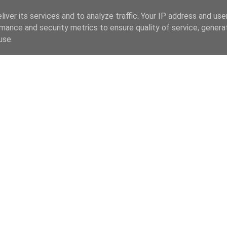
iver its services and to analyze traffic. Your IP address and us
mance and security metrics to ensure quality of service, gener
use.