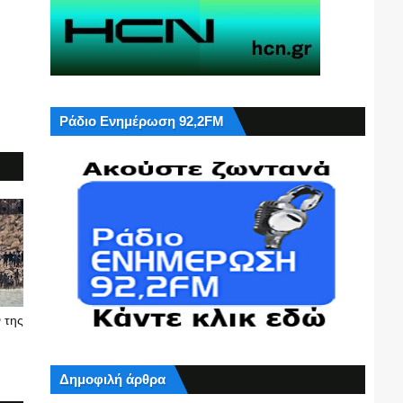
Ράδιο Ενημέρωση 92,2FM
 της
Δημοφιλή άρθρα