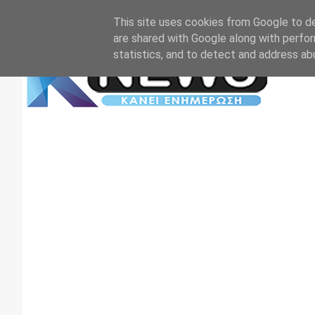
Αρχική
Επικοινωνία
Πρωτοσέλιδα
TV+RADIO
This site uses cookies from Google to del
are shared with Google along with perfor
statistics, and to detect and address ab