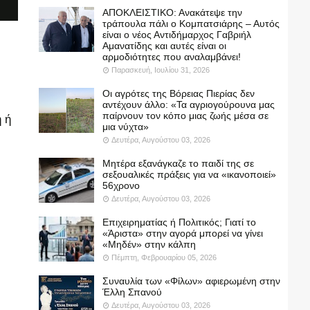
ΑΠΟΚΛΕΙΣΤΙΚΟ: Ανακάτεψε την
τράπουλα πάλι ο Κομπατσιάρης – Αυτός
είναι ο νέος Αντιδήμαρχος Γαβριήλ
Αμανατίδης και αυτές είναι οι
αρμοδιότητες που αναλαμβάνει!
Παρασκευή, Ιουλίου 31, 2026
Οι αγρότες της Βόρειας Πιερίας δεν
αντέχουν άλλο: «Τα αγριογούρουνα μας
παίρνουν τον κόπο μιας ζωής μέσα σε
 ή
μια νύχτα»
Δευτέρα, Αυγούστου 03, 2026
Μητέρα εξανάγκαζε το παιδί της σε
σεξουαλικές πράξεις για να «ικανοποιεί»
56χρονο
Δευτέρα, Αυγούστου 03, 2026
Επιχειρηματίας ή Πολιτικός; Γιατί το
«Άριστα» στην αγορά μπορεί να γίνει
«Μηδέν» στην κάλπη
Πέμπτη, Φεβρουαρίου 05, 2026
Συναυλία των «Φίλων» αφιερωμένη στην
Έλλη Σπανού
Δευτέρα, Αυγούστου 03, 2026