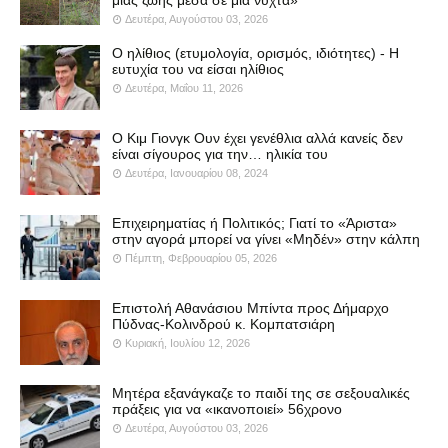
Δευτέρα, Αυγούστου 03, 2026
Ο ηλίθιος (ετυμολογία, ορισμός, ιδιότητες) - Η
ευτυχία του να είσαι ηλίθιος
Δευτέρα, Μαΐου 11, 2026
Ο Κιμ Γιονγκ Ουν έχει γενέθλια αλλά κανείς δεν
είναι σίγουρος για την… ηλικία του
Δευτέρα, Ιανουαρίου 08, 2024
Επιχειρηματίας ή Πολιτικός; Γιατί το «Άριστα»
στην αγορά μπορεί να γίνει «Μηδέν» στην κάλπη
Πέμπτη, Φεβρουαρίου 05, 2026
Επιστολή Αθανάσιου Μπίντα προς Δήμαρχο
Πύδνας-Κολινδρού κ. Κομπατσιάρη
Κυριακή, Ιουλίου 12, 2026
Μητέρα εξανάγκαζε το παιδί της σε σεξουαλικές
πράξεις για να «ικανοποιεί» 56χρονο
Δευτέρα, Αυγούστου 03, 2026