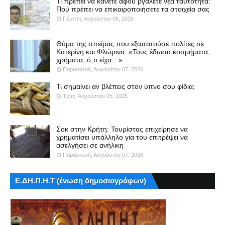
Τι πρέπει να κάνετε αφού βγάλετε νέα ταυτότητα:
Πού πρέπει να επικαιροποιήσετε τα στοιχεία σας
Πέμπτη, Αυγούστου 06, 2026
Θύμα της σπείρας που εξαπατούσε πολίτες σε
Κατερίνη και Φλώρινα: «Τους έδωσα κοσμήματα,
χρήματα, ό,τι είχα…»
Παρασκευή, Αυγούστου 07, 2026
Τι σημαίνει αν βλέπεις στον ύπνο σου φίδια;
Τρίτη, Αυγούστου 05, 2025
Σοκ στην Κρήτη: Τουρίστας επιχείρησε να
χρηματίσει υπάλληλο για του επιτρέψει να
ασελγήσει σε ανήλικη
Παρασκευή, Αυγούστου 07, 2026
Ε.ΔΗ.Π.Η.Τ (ένωση δημοσιογράφων)