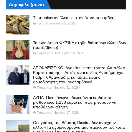
Δημοφιλή (μήνα)
Τι σημαίνει αν βλέπεις στον ύπνο σου φίδια;
Τρίτη, Αυγούστου 05, 2025
Τα ωραιότερα ΦΥΣΙΚΑ στήθη διάσημων ελληνίδων
(φωτό/βίντεο)
Παρασκευή, Νοεμβρίου 14, 2014
ΑΠΟΚΛΕΙΣΤΙΚΟ: Ανακάτεψε την τράπουλα πάλι ο
Κομπατσιάρης – Αυτός είναι ο νέος Αντιδήμαρχος
Γαβριήλ Αμανατίδης και αυτές είναι οι
αρμοδιότητες που αναλαμβάνει!
Παρασκευή, Ιουλίου 31, 2026
ΔΥΠΑ: Ποιοι άνεργοι δικαιούνται επιδότηση
μισθού έως 1.250 ευρώ και πώς μπορούν να
υποβάλουν αίτηση
Παρασκευή, Ιουλίου 17, 2026
Οι αγρότες της Βόρειας Πιερίας δεν αντέχουν
άλλο: «Τα αγριογούρουνα μας παίρνουν τον κόπο
μιας ζωής μέσα σε μια νύχτα»