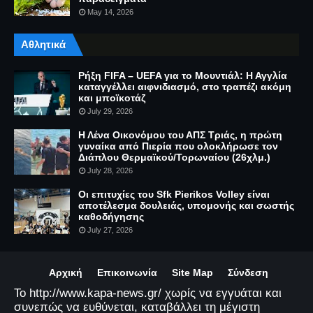
May 14, 2026
Αθλητικά
Ρήξη FIFA – UEFA για το Μουντιάλ: Η Αγγλία
καταγγέλλει αιφνιδιασμό, στο τραπέζι ακόμη
και μποϊκοτάζ
July 29, 2026
Η Λένα Οικονόμου του ΑΠΣ Τριάς, η πρώτη
γυναίκα από Πιερία που ολοκλήρωσε τον
Διάπλου Θερμαϊκού/Τορωναίου (26χλμ.)
July 28, 2026
Οι επιτυχίες του Sfk Pierikos Volley είναι
αποτέλεσμα δουλειάς, υπομονής και σωστής
καθοδήγησης
July 27, 2026
Αρχική
Επικοινωνία
Site Map
Σύνδεση
Το http://www.kapa-news.gr/ χωρίς να εγγυάται και
συνεπώς να ευθύνεται, καταβάλλει τη μέγιστη