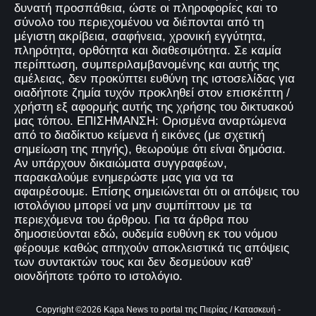
δυνατή προσπάθεια, ώστε οι πληροφορίες και το
σύνολο του περιεχομένου να διέπονται από τη
μέγιστη ακρίβεια, σαφήνεια, χρονική εγγύτητα,
πληρότητα, ορθότητα και διαθεσιμότητα. Σε καμία
περίπτωση, συμπεριλαμβανομένης και αυτής της
αμέλειας, δεν προκύπτει ευθύνη της ιστοσελίδας για
οιαδήποτε ζημία τυχόν προκληθεί στον επισκέπτη /
χρήστη εξ αφορμής αυτής της χρήσης του δικτυακού
μας τόπου. ΕΠΙΣΗΜΑΝΣΗ: Ορισμένα αναρτώμενα
από το διαδίκτυο κείμενα ή εικόνες (με σχετική
σημείωση της πηγής), θεωρούμε ότι είναι δημόσια.
Αν υπάρχουν δικαιώματα συγγραφέων,
παρακαλούμε ενημερώστε μας για να τα
αφαιρέσουμε. Επίσης σημειώνεται ότι οι απόψεις του
ιστολόγιου μπορεί να μην συμπίπτουν με τα
περιεχόμενα του άρθρου. Για τα άρθρα που
δημοσιεύονται εδώ, ουδεμία ευθύνη εκ του νόμου
φέρουμε καθώς απηχούν αποκλειστικά τις απόψεις
των συντακτών τους και δεν δεσμεύουν καθ’
οιονδήποτε τρόπο το ιστολόγιο.
Copyright ©
2026
Kapa News το portal της Πιερίας
/ Κατασκευή -