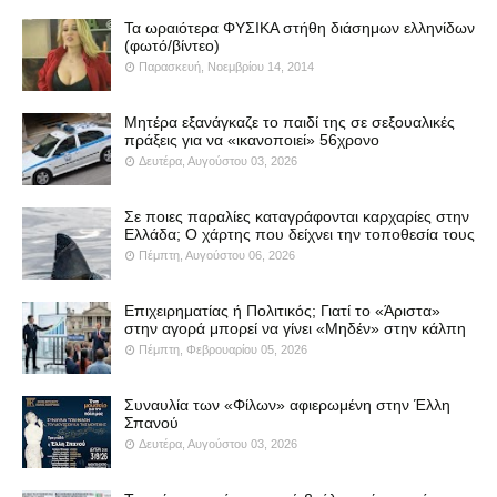
Τα ωραιότερα ΦΥΣΙΚΑ στήθη διάσημων ελληνίδων
(φωτό/βίντεο)
Παρασκευή, Νοεμβρίου 14, 2014
Μητέρα εξανάγκαζε το παιδί της σε σεξουαλικές
πράξεις για να «ικανοποιεί» 56χρονο
Δευτέρα, Αυγούστου 03, 2026
Σε ποιες παραλίες καταγράφονται καρχαρίες στην
Ελλάδα; Ο χάρτης που δείχνει την τοποθεσία τους
Πέμπτη, Αυγούστου 06, 2026
Επιχειρηματίας ή Πολιτικός; Γιατί το «Άριστα»
στην αγορά μπορεί να γίνει «Μηδέν» στην κάλπη
Πέμπτη, Φεβρουαρίου 05, 2026
Συναυλία των «Φίλων» αφιερωμένη στην Έλλη
Σπανού
Δευτέρα, Αυγούστου 03, 2026