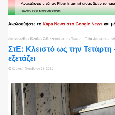
Ακολουθήστε το
Kapa News στο Google News
και μ
Αρχική σελίδα
Ελλάδα
ΣτΕ: Κλειστό ως την Τετάρτη – Τι θα γίνει με τις υποθ
ΣτΕ: Κλειστό ως την Τετάρτη –
εξετάζει
Κυριακή, Νοεμβρίου 28, 2021