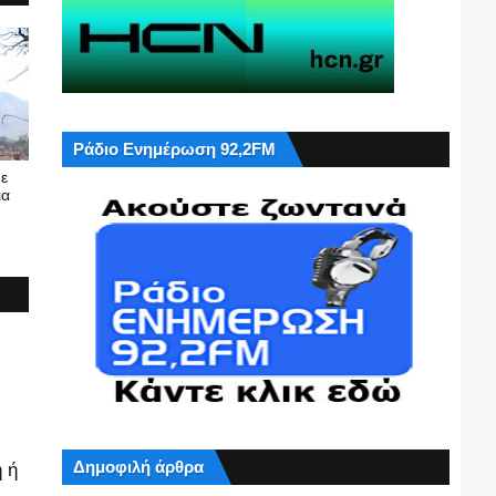
Ράδιο Ενημέρωση 92,2FM
ε
ια
Δημοφιλή άρθρα
 ή