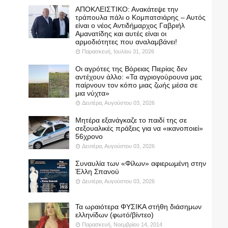
ΑΠΟΚΛΕΙΣΤΙΚΟ: Ανακάτεψε την
τράπουλα πάλι ο Κομπατσιάρης – Αυτός
είναι ο νέος Αντιδήμαρχος Γαβριήλ
Αμανατίδης και αυτές είναι οι
αρμοδιότητες που αναλαμβάνει!
Παρασκευή, Ιουλίου 31, 2026
Οι αγρότες της Βόρειας Πιερίας δεν
αντέχουν άλλο: «Τα αγριογούρουνα μας
παίρνουν τον κόπο μιας ζωής μέσα σε
μια νύχτα»
Δευτέρα, Αυγούστου 03, 2026
Μητέρα εξανάγκαζε το παιδί της σε
σεξουαλικές πράξεις για να «ικανοποιεί»
56χρονο
Δευτέρα, Αυγούστου 03, 2026
Συναυλία των «Φίλων» αφιερωμένη στην
Έλλη Σπανού
Δευτέρα, Αυγούστου 03, 2026
Τα ωραιότερα ΦΥΣΙΚΑ στήθη διάσημων
ελληνίδων (φωτό/βίντεο)
Παρασκευή, Νοεμβρίου 14, 2014