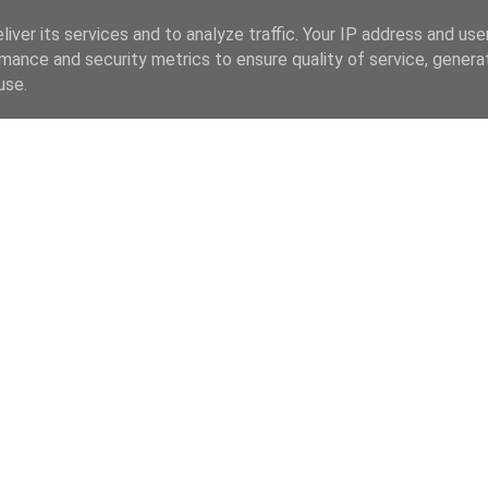
iver its services and to analyze traffic. Your IP address and us
mance and security metrics to ensure quality of service, gener
use.