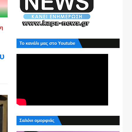
ση
Το κανάλι μας στο Youtube
ου
Σαλόνι ομορφιάς