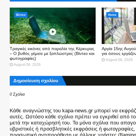
Βίντεο
Home
Τραγικές εικόνες από παραλία της Κέρκυρας
Αργία 15ης Αυγο
– Ο βυθός γέμισε με ξαπλώστρες (Βίντεο και
για όσους εργάζον
φωτογραφίες)
August 06, 2026
August 06, 2026
Δημοσίευση σχολίου
0 Σχόλια
Kάθε αναγνώστης του kapa-news.gr μπορεί να εκφράζει
αυτές. Ωστόσο κάθε σχόλιο πρέπει να εγκριθεί από του
μετά την καταχώρησή του. Τα μόνα σχόλια που απαγορ
υβριστικές ή προσβλητικές εκφράσεις ή φωτογραφίες
προσωπική αντιπαράθεση με άλλους χρήστες (flaming),