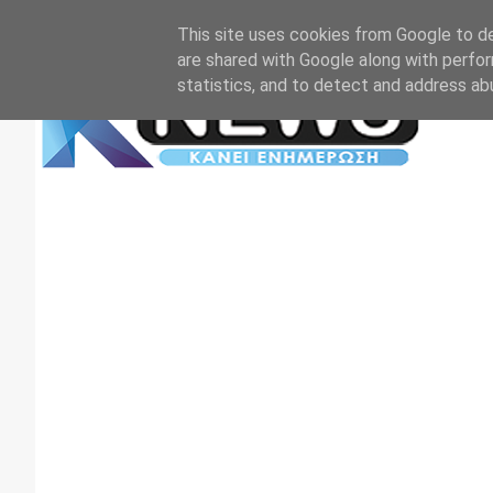
Αρχική
Επικοινωνία
Πρωτοσέλιδα
TV+RADIO
This site uses cookies from Google to del
are shared with Google along with perfor
statistics, and to detect and address ab