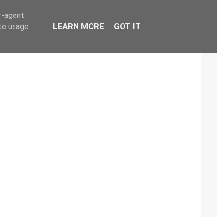
er-agent
LEARN MORE
GOT IT
ate usage