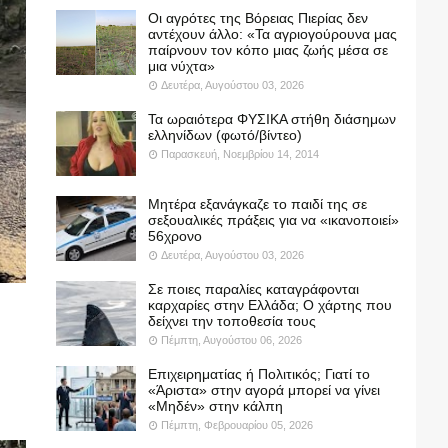
Οι αγρότες της Βόρειας Πιερίας δεν
αντέχουν άλλο: «Τα αγριογούρουνα μας
παίρνουν τον κόπο μιας ζωής μέσα σε
μια νύχτα»
Δευτέρα, Αυγούστου 03, 2026
Τα ωραιότερα ΦΥΣΙΚΑ στήθη διάσημων
ελληνίδων (φωτό/βίντεο)
Παρασκευή, Νοεμβρίου 14, 2014
Μητέρα εξανάγκαζε το παιδί της σε
σεξουαλικές πράξεις για να «ικανοποιεί»
56χρονο
Δευτέρα, Αυγούστου 03, 2026
Σε ποιες παραλίες καταγράφονται
καρχαρίες στην Ελλάδα; Ο χάρτης που
δείχνει την τοποθεσία τους
Πέμπτη, Αυγούστου 06, 2026
Επιχειρηματίας ή Πολιτικός; Γιατί το
«Άριστα» στην αγορά μπορεί να γίνει
«Μηδέν» στην κάλπη
Πέμπτη, Φεβρουαρίου 05, 2026