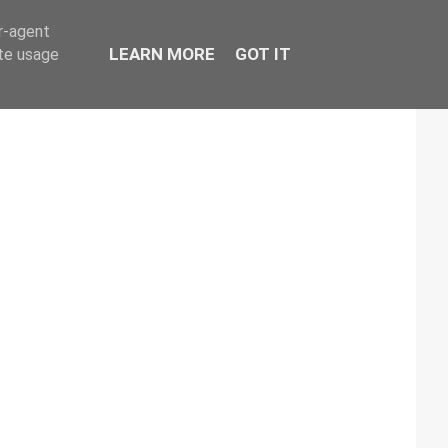
er-agent
LEARN MORE
GOT IT
ate usage