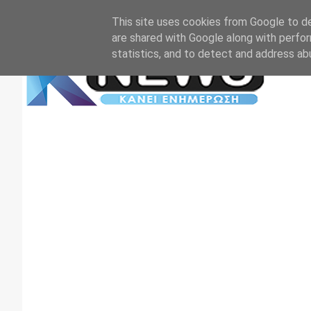
Αρχική
Επικοινωνία
Πρωτοσέλιδα
TV+RADIO
This site uses cookies from Google to del
are shared with Google along with perfor
statistics, and to detect and address ab