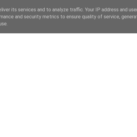
iver its services and to analyze traffic. Your IP address and us
mance and security metrics to ensure quality of service, gener
use.