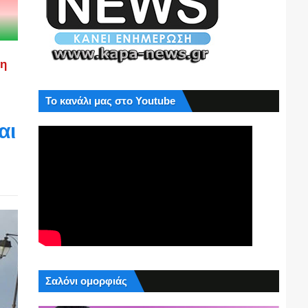
ση
Το κανάλι μας στο Youtube
αι
Σαλόνι ομορφιάς