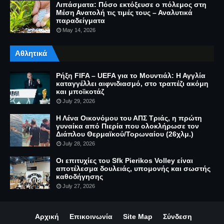
Λιπάσματα: Πόσο εκτόξευσε ο πόλεμος στη
Μέση Ανατολή τις τιμές τους – Αναλυτικά
παραδείγματα
May 14, 2026
Αθλητικά
Ρήξη FIFA – UEFA για το Μουντιάλ: Η Αγγλία
καταγγέλλει αιφνιδιασμό, στο τραπέζι ακόμη
και μποϊκοτάζ
July 29, 2026
Η Λένα Οικονόμου του ΑΠΣ Τριάς, η πρώτη
γυναίκα από Πιερία που ολοκλήρωσε τον
Διάπλου Θερμαϊκού/Τορωναίου (26χλμ.)
July 28, 2026
Οι επιτυχίες του Sfk Pierikos Volley είναι
αποτέλεσμα δουλειάς, υπομονής και σωστής
καθοδήγησης
July 27, 2026
Αρχική
Επικοινωνία
Site Map
Σύνδεση