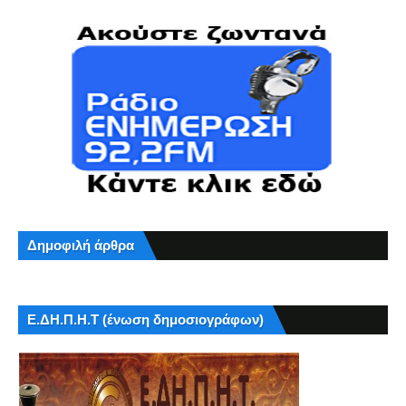
Δημοφιλή άρθρα
Ε.ΔΗ.Π.Η.Τ (ένωση δημοσιογράφων)