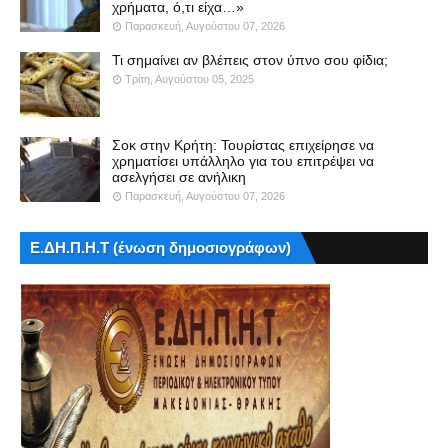
χρήματα, ό,τι είχα…»
Παρασκευή, Αυγούστου 07, 2026
Τι σημαίνει αν βλέπεις στον ύπνο σου φίδια;
Τρίτη, Αυγούστου 05, 2025
Σοκ στην Κρήτη: Τουρίστας επιχείρησε να
χρηματίσει υπάλληλο για του επιτρέψει να
ασελγήσει σε ανήλικη
Παρασκευή, Αυγούστου 07, 2026
Ε.ΔΗ.Π.Η.Τ (ένωση δημοσιογράφων)