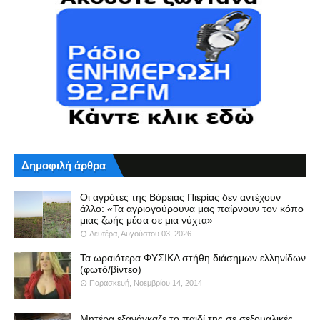
Δημοφιλή άρθρα
Οι αγρότες της Βόρειας Πιερίας δεν αντέχουν
άλλο: «Τα αγριογούρουνα μας παίρνουν τον κόπο
μιας ζωής μέσα σε μια νύχτα»
Δευτέρα, Αυγούστου 03, 2026
Τα ωραιότερα ΦΥΣΙΚΑ στήθη διάσημων ελληνίδων
(φωτό/βίντεο)
Παρασκευή, Νοεμβρίου 14, 2014
Μητέρα εξανάγκαζε το παιδί της σε σεξουαλικές