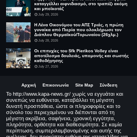
καταγγέλλει αιφνιδιασμό, στο τραπέζι ακόμη
και μποϊκοτάζ
July 29, 2026
Η Λένα Οικονόμου του ΑΠΣ Τριάς, η πρώτη
γυναίκα από Πιερία που ολοκλήρωσε τον
Διάπλου Θερμαϊκού/Τορωναίου (26χλμ.)
July 28, 2026
Οι επιτυχίες του Sfk Pierikos Volley είναι
αποτέλεσμα δουλειάς, υπομονής και σωστής
καθοδήγησης
July 27, 2026
Αρχική
Επικοινωνία
Site Map
Σύνδεση
Το http://www.kapa-news.gr/ χωρίς να εγγυάται και
συνεπώς να ευθύνεται, καταβάλλει τη μέγιστη
δυνατή προσπάθεια, ώστε οι πληροφορίες και το
σύνολο του περιεχομένου να διέπονται από τη
μέγιστη ακρίβεια, σαφήνεια, χρονική εγγύτητα,
πληρότητα, ορθότητα και διαθεσιμότητα. Σε καμία
περίπτωση, συμπεριλαμβανομένης και αυτής της
αμέλειας, δεν προκύπτει ευθύνη της ιστοσελίδας για