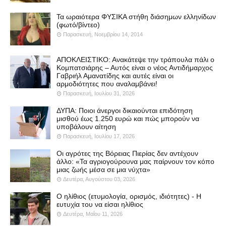
Τα ωραιότερα ΦΥΣΙΚΑ στήθη διάσημων ελληνίδων
(φωτό/βίντεο)
Παρασκευή, Νοεμβρίου 14, 2014
ΑΠΟΚΛΕΙΣΤΙΚΟ: Ανακάτεψε την τράπουλα πάλι ο
Κομπατσιάρης – Αυτός είναι ο νέος Αντιδήμαρχος
Γαβριήλ Αμανατίδης και αυτές είναι οι
αρμοδιότητες που αναλαμβάνει!
Παρασκευή, Ιουλίου 31, 2026
ΔΥΠΑ: Ποιοι άνεργοι δικαιούνται επιδότηση
μισθού έως 1.250 ευρώ και πώς μπορούν να
υποβάλουν αίτηση
Παρασκευή, Ιουλίου 17, 2026
Οι αγρότες της Βόρειας Πιερίας δεν αντέχουν
άλλο: «Τα αγριογούρουνα μας παίρνουν τον κόπο
μιας ζωής μέσα σε μια νύχτα»
Δευτέρα, Αυγούστου 03, 2026
Ο ηλίθιος (ετυμολογία, ορισμός, ιδιότητες) - Η
ευτυχία του να είσαι ηλίθιος
Δευτέρα, Μαΐου 11, 2026