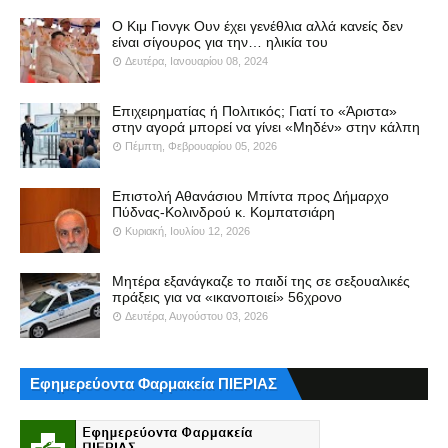
Ο Κιμ Γιονγκ Ουν έχει γενέθλια αλλά κανείς δεν
είναι σίγουρος για την… ηλικία του
Δευτέρα, Ιανουαρίου 08, 2024
Επιχειρηματίας ή Πολιτικός; Γιατί το «Άριστα»
στην αγορά μπορεί να γίνει «Μηδέν» στην κάλπη
Πέμπτη, Φεβρουαρίου 05, 2026
Επιστολή Αθανάσιου Μπίντα προς Δήμαρχο
Πύδνας-Κολινδρού κ. Κομπατσιάρη
Κυριακή, Ιουλίου 12, 2026
Μητέρα εξανάγκαζε το παιδί της σε σεξουαλικές
πράξεις για να «ικανοποιεί» 56χρονο
Δευτέρα, Αυγούστου 03, 2026
Εφημερεύοντα Φαρμακεία ΠΙΕΡΙΑΣ